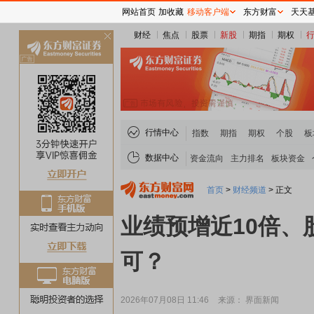
网站首页
加收藏
移动客户端
东方财富
天天
财经
焦点
股票
新股
期指
期权
关
闭
行情中心
指数
期指
期权
个股
板
数据中心
资金流向
主力排名
板块资金
首页
>
财经频道
>
正文
业绩预增近10倍、
可？
2026年07月08日 11:46
来源： 界面新闻