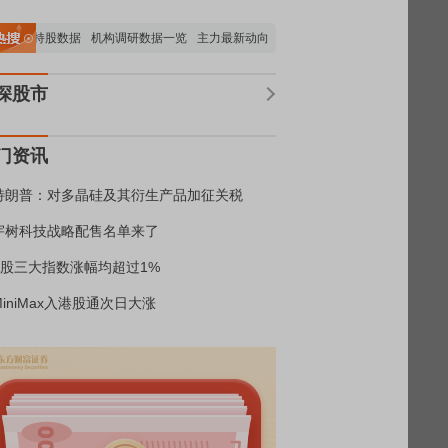
构持股数据
机构调研数据一览
主力最新动向
上市公司限售股解禁一览
昨日涨停
深股市
门资讯
特朗普：对多晶硅及其衍生产品加征关税
宇树科技战略配售名单来了
A股三大指数涨幅均超过1%
MiniMax入港股通次日大涨