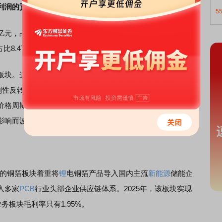
利润的贡献存在巨大反差。
5
亿元，占比4.59%。在异动公告中，杭电股份表示，2026年第
比8.47%，虽然较4.59%有了提升，但占比依然较小。
块。这意味着，公司以不足一成的营收占比，撑起了绝大
戏剧性反转，固然展现了行业景气度爆发带来的巨大弹性，但也
价格周期的高度依赖。如果未来光纤价格见顶回落或订单交
影响而波动。
。
份的铜箔板块着重将
锂
电铜箔产品导入国内主流
新能源
储能企
入多家
PCB
行业头部企业供应链体系。2025年，该板块实现
业务板块毛利率只有1.95%。