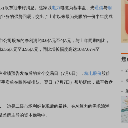
）逾9万股东迎来好消息。这家以
电力
电缆为基本盘、光
通信
与
铜
光缆业务的强势回暖，交出了上市以来最为亮眼的一份半年度成
公司股东的净利润约3.6亿元至4亿元，与上年同期相比，
润3.55亿元至3.95亿元，同比增长幅度高达1087.67%至
焦
业绩预告发布后的首个交易日（7月6日），
杭电股份
股价
3万手卖单在跌停板排队。翌日（7月7日）颓势延续，截至收盘
边是二级市场利好兑现后的暴跌。在AI算力的需求浪潮
温差所主导的资本躁动中。