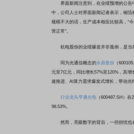
界面新闻注意到，在业绩预增的公告中
中，公司人士对界面新闻记者表示，铜箔板
规模不大的话，生产成本相应比较高，“今
营正常”。
席连线｜东方财富证券陈果：A股再平衡的
债券知识通识：从基础认
，将吹向何处
杭电股份的业绩爆发并非孤例，是当前
同为光通信概念的
永鼎股份
（6001
元至7亿元，同比增长57%至120%，其
速推进、AI算力需求爆发式增长，带动光
行业龙头
亨通光电
（600487.SH
98.53%。
然而，亮眼数字的背后，一些担忧也