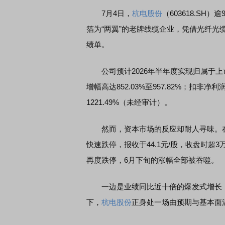
7月4日，
杭电股份
（603618.SH
箔为“两翼”的老牌线缆企业，凭借光纤
绩单。
公司预计2026年半年度实现归属于上市
增幅高达852.03%至957.82%；扣非净利
1221.49%（未经审计）。
然而，资本市场的反应却耐人寻味。在
快速跌停，报收于44.1元/股，收盘时超
再度跌停，6月下旬的涨幅全部被吞噬。
一边是业绩同比近十倍的爆发式增长，一
下，
杭电股份
正身处一场由预期与基本面