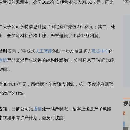
“国
的泥潭中。公司2025年实现营业收入94.51亿元，同比
。
子公司永特信息计提了固定资产减值2.64亿元；其二，处
企，叠加原材料价格上涨，严重侵蚀了主营业务利润。
彼时表示，“生成式
人工智能
的进一步发展及算力
数据中心
的
通信
产品需求产生深远的结构性影响”。公司迎来了“光纤光缆
的局面。
84.19万元，而根据半年度预告测算，第二季度净利润预
45%至294%。
视
告知，目前公司光
通信
处于满产状态，基本上也是产了就能
未来如果有扩产计划，会及时披露。