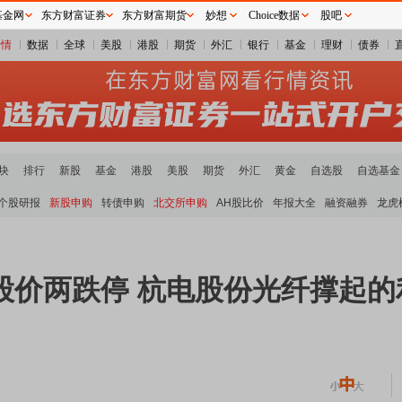
基金网
东方财富证券
东方财富期货
妙想
Choice数据
股吧
行情
数据
全球
美股
港股
期货
外汇
银行
基金
理财
债券
块
排行
新股
基金
港股
美股
期货
外汇
黄金
自选股
自选基金
个股研报
新股申购
转债申购
北交所申购
AH股比价
年报大全
融资融券
龙虎
股价两跌停 杭电股份光纤撑起