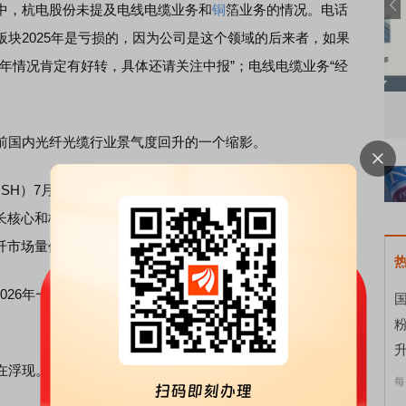
，杭电股份未提及电线电缆业务和
铜
箔业务的情况。电话
块2025年是亏损的，因为公司是这个领域的后来者，如果
年情况肯定有好转，具体还请关注中报”；电线电缆业务“经
知到特色品种
了解北交所知识 做理性投资者
市
国内光纤光缆行业景气度回升的一个缩影。
05.SH）7月6日发布业绩预告，预计2026年上半年净利润为5亿
增长核心和杭电股份一样，来自“光通信板块受益于
数字经济
加
纤市场量价齐升”。
）在2026年一季度实现营收同比增长34.09%，净利润同比增长
国
升
在浮现。
每