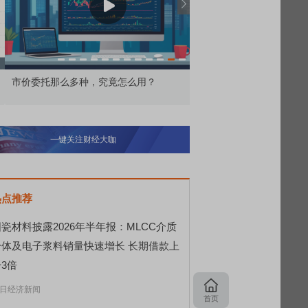
价委托那么多种，究竟怎么用？
北交所顶格打新居然只能
一键关注财经大咖
热点推荐
瓷材料披露2026年半年报：MLCC介质
粉体及电子浆料销量快速增长 长期借款上
3倍
日经济新闻
首页