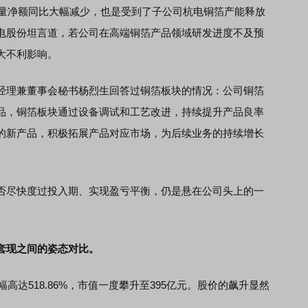
量净额同比大幅减少，也是受到了子公司杭电铜箔产能释放
电股份坦言道，若公司在高端铜箔产品领域研发进度不及预
大不利影响。
理兼董事会秘书杨烈生回答过铜箔板块的情况：公司铜箔
品，铜箔板块通过设备调试和工艺改进，持续提升产品良率
的新产品，积极拓展产品对应市场，为后续业务的持续增长
否尽快度过投入期、实现盈亏平衡，仍是悬在公司头上的一
套现之间的姿态对比。
达518.86%，市值一度攀升至395亿元。股价的飙升显然