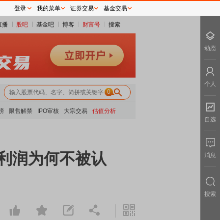
登录
我的菜单
证券交易
基金交易
直播
股吧
基金吧
博客
财富号
搜索
动态
个人
0
榜
限售解禁
IPO审核
大宗交易
估值分析
自选
的利润为何不被认
消息
搜索