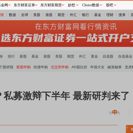
基金网
东方财富证券
东方财富期货
妙想
Choice数据
股吧
行情
数据
全球
美股
港股
期货
外汇
银行
基金
理财
债券
块
排行
新股
基金
港股
美股
期货
外汇
黄金
自选股
自选基金
个股研报
新股申购
转债申购
北交所申购
AH股比价
年报大全
融资融券
龙虎
？私募激辩下半年 最新研判来了
属板块领涨
小金属板块走强
半导体板块活跃
沪深资金流向
A股估值分析全览
重