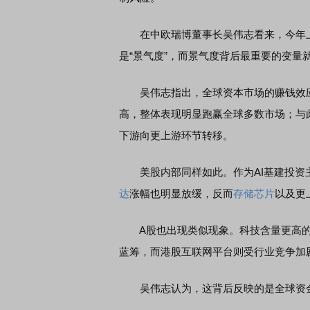
在中欧瑞博董事长吴伟志看来，今年上
是“景气度”，而景气度背后最重要的变量就是
吴伟志指出，全球资本市场的赚钱效应
高，整体表现明显跑赢全球多数市场；与
下游向更上游环节转移。
美股内部同样如此。作为AI基建投资
达
涨幅也明显放缓，反而
存储芯片
以及更
A股也出现类似现象。科技含量更高的
蓝筹，而港股互联网平台则受行业竞争加
吴伟志认为，这背后反映的是全球资金