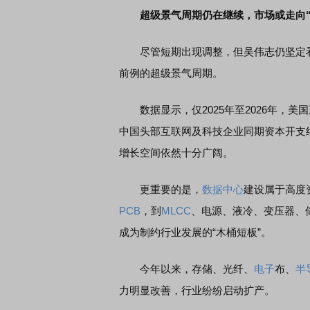
超级景气周期仍在继续，市场或走向“
席连线｜东方财富证券陈果：A股再平衡的
债券知识通识：从基础认
尽管短期出现调整，但吴伟志仍坚定看好
，将吹向何处
前例的超级景气周期。
数据显示，仅2025年至2026年，美
中国头部互联网及科技企业同期资本开支约
增长空间依然十分广阔。
更重要的是，
数据中心
建设属于高度
PCB
，到
MLCC
、电源、液冷、变压器、
成为制约行业发展的“木桶短板”。
今年以来，存储、光纤、
电子
布、
半
力明显改善，行业纷纷启动扩产。