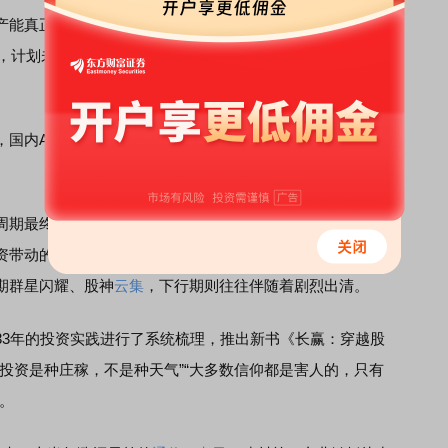
能真正释放仍需时间。以三星和
SK海力士
为例，两家公司
元，计划未来五年实现产能翻番，但新增产能主要集中于2028
内AI硬件产业链景气度依旧较高，部分存储、光纤企业
期最终都会经历繁荣与调整，探寻真正的行业拐点始终是
资带动的硬件高景气投资主题，最终也难逃2000年互联网基
期群星闪耀、股神
云集
，下行期则往往伴随着剧烈出清。
3年的投资实践进行了系统梳理，推出新书《长赢：穿越股
投资是种庄稼，不是种天气”“大多数信仰都是害人的，只有
。