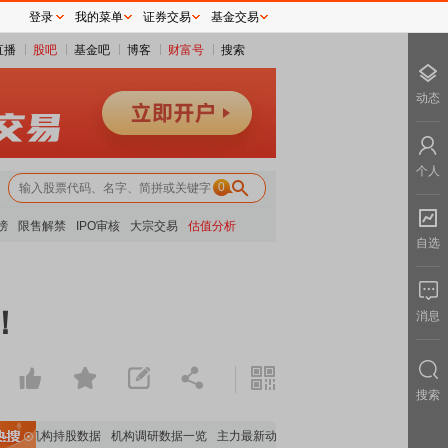
登录
我的菜单
证券交易
基金交易
直播
股吧
基金吧
博客
财富号
搜索
动态
个人
0
榜
限售解禁
IPO审核
大宗交易
估值分析
自选
！
消息
搜索
要机构持股数据
机构调研数据一览
主力最新动向
上市公司限售股解禁一览
昨日