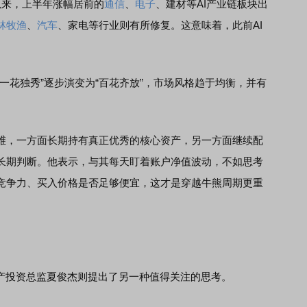
来，上半年涨幅居前的
通信
、
电子
、建材等AI产业链板块出
林牧渔
、
汽车
、家电等行业则有所修复。这意味着，此前AI
花独秀”逐步演变为“百花齐放”，市场风格趋于均衡，并有
，一方面长期持有真正优秀的核心资产，另一方面继续配
长期判断。他表示，与其每天盯着账户净值波动，不如思考
竞争力、买入价格是否足够便宜，这才是穿越牛熊周期更重
产投资总监夏俊杰则提出了另一种值得关注的思考。