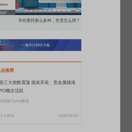
价委托那么多种，究竟怎么用？
北交所顶格打新居然只能
一键关注财经大咖
热点推荐
A股三大指数震荡 煤炭开采、贵金属领涨
CPO概念活跃
方财富Choice数据
37
人评论
2026-08-06