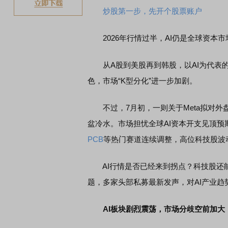
炒股第一步，先开个股票账户
2026年行情过半，AI仍是全球资本市
从A股到美股再到韩股，以AI为代表的
色，市场“K型分化”进一步加剧。
不过，7月初，一则关于Meta拟对外盘
盆冷水。市场担忧全球AI资本开支见顶预
PCB
等热门赛道连续调整，高位科技股波
AI行情是否已经来到拐点？科技股还能
题，多家头部私募最新发声，对AI产业
AI板块剧烈震荡，市场分歧空前加大