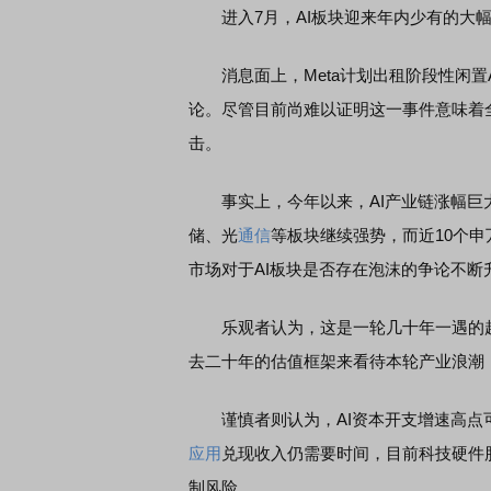
进入7月，AI板块迎来年内少有的大幅
消息面上，Meta计划出租阶段性闲置A
论。尽管目前尚难以证明这一事件意味着
击。
事实上，今年以来，AI产业链涨幅巨大
储、光
通信
等板块继续强势，而近10个申
市场对于AI板块是否存在泡沫的争论不断
乐观者认为，这是一轮几十年一遇的超级
去二十年的估值框架来看待本轮产业浪潮
谨慎者则认为，AI资本开支增速高点可
应用
兑现收入仍需要时间，目前科技硬件
制风险。