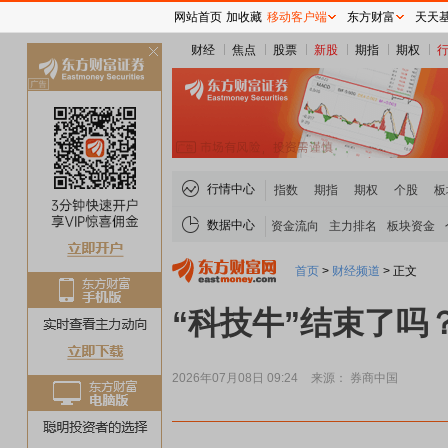
网站首页
加收藏
移动客户端
东方财富
天天
财经
焦点
股票
新股
期指
期权
关
闭
行情中心
指数
期指
期权
个股
板
数据中心
资金流向
主力排名
板块资金
首页
>
财经频道
>
正文
“科技牛”结束了吗
2026年07月08日 09:24
来源： 券商中国
贵金