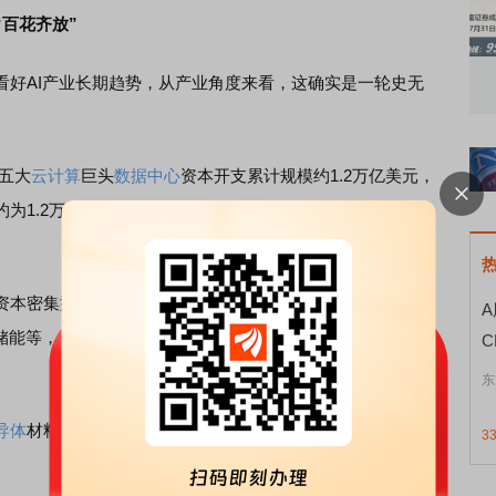
百花齐放”
知到特色品种
了解北交所知识 做理性投资者
市
AI产业长期趋势，从产业角度来看，这确实是一轮史无
国五大
云计算
巨头
数据中心
资本开支累计规模约1.2万亿美元，
为1.2万亿元人民币。按照目前
AI应用
的渗透率来看，未来
资本密集型工程。从GPU、HBM、高速光模块、光纤、
储能等，上下游涉及众多关键零部件，任何一个环节都可能
东
导体
材料、
MLCC
等多个细分领域价格持续上涨，企业盈利能
3