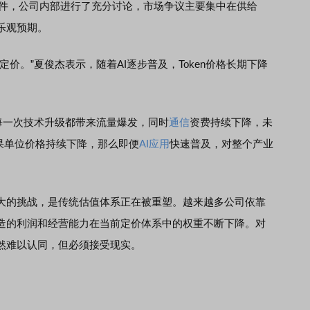
件，公司内部进行了充分讨论，市场争议主要集中在供给
乐观预期。
。”夏俊杰表示，随着AI逐步普及，Token价格长期下降
一次技术升级都带来流量爆发，同时
通信
资费持续下降，未
。如果单位价格持续下降，那么即便
AI应用
快速普及，对整个产业
的挑战，是传统估值体系正在被重塑。越来越多公司依靠
造的利润和经营能力在当前定价体系中的权重不断下降。对
然难以认同，但必须接受现实。