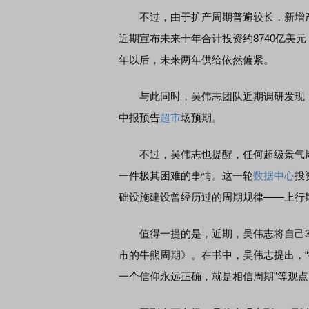
不过，由于扩产周期普遍较长，新增产
近期宣布未来十年合计投资约8740亿美
年以后，未来两年供给依然偏紧。
与此同时，吴伟志团队近期调研发现，国
中报预告
超市
场预期。
不过，吴伟志也提醒，任何超级景气周
一件极其困难的事情。这一轮
数据中心
投
础设施建设曾经历过的周期规律——上行
值得一提的是，近期，吴伟志将自己3
市的牛熊周期》。在书中，吴伟志提出，“
一个信仰永远正确，就是相信周期”等观点