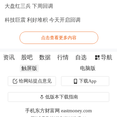
大盘红三兵 下周回调
的，”瑞银的报告称。“鉴于ADR折价现
象不太可能发生，于是风险非常有限，
科技巨震 利好堆积 今天开启回调
因此这是一项可以极大规模操作的交
点击查看更多内容
易。”
投资机构Baillie Gifford、Coatue
资讯
股吧
数据
行情
自选
导航
Management和Situational Awareness
触屏版
电脑版
Partners已表示，有意认购价值最高70
给网站提点意见
下载App
亿美元的SK海力士ADR。
低版本下载指南
SK海力士美国上市交易的承销行包括
手机东方财富网 eastmoney.com
美国银行
、
花旗集团
、
高盛
集团和
摩根