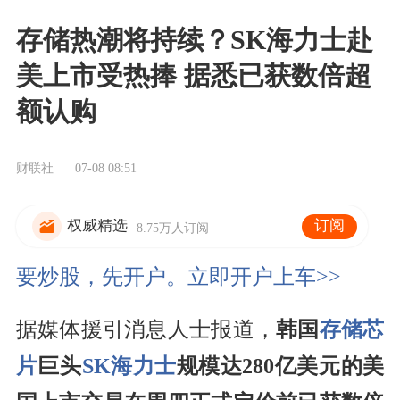
存储热潮将持续？SK海力士赴
美上市受热捧 据悉已获数倍超
额认购
财联社
07-08 08:51
订阅
权威精选
8.75万人订阅
要炒股，先开户。立即开户上车>>
据媒体援引消息人士报道，
韩国
存储芯
片
巨头
SK海力士
规模达280亿美元的美