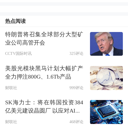
知情人士称，
此次ADR发行预计将于纽
约时间周四下午早些时候，即韩国股市
热点阅读
周五开盘前完成定价，ADR将于周五在
特朗普将召集全球部分大型矿
业公司高管开会
纳斯达克
全球精选市场挂牌交易
。
CCTV国际时讯
325评论
由于韩国上市股票转换为ADR受到限
美股光模块黑马计划大幅扩产
制，套利交易可能受限，或导致ADR较
全力押注800G、1.6Tb产品
普通股出现溢价交易。
财联社
999评论
瑞银集团
日前也表示，投资者应该买入
SK海力士：将在韩国投资384
亿美元建设晶圆厂 以应对AI...
SK海力士计划发行的ADR，卖出该芯
财联社
468评论
片制造商的韩国上市股票，因为前者在