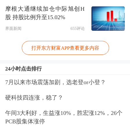
摩根大通继续加仓中际旭创H
交易时可能享有溢价。
股 持股比例升至15.02%
这家瑞士
银行
的销售和交易部门在给客
界面新闻
655评论
户的报告中指出，对于对冲基金之类的
打开东方财富APP查看更多内容
投资者来说，这些ADR可能比韩国股票
更具吸引力，因为持有效率更高、成本
24小时点击排行
更低。报告还指出，一些未持有其首尔
7月以来市场震荡加剧，选老登or小登？
上市股票的全球投资组合经理或也能够
购买这些美国证券。
硬科技四连涨，稳了？
午间3大利好，生益涨10%，胜宏涨12%，26个
“从第一天开始就做多它的ADR并做空
PCB股集体涨停
其韩股，听起来似乎没什么可犹豫