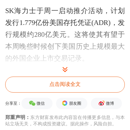
SK海力士于周一启动推介活动，计划
发行1.779亿份美国存托凭证(ADR)，发
行规模约280亿美元。这将使其有望于
本周晚些时候创下美国历史上规模最大
的外国企业上市交易记录。
每份ADR代表十分之一股普通股。此次
点击阅读全文
发行相当于SK海力士市值的2.5%。尽
管全球芯片股大幅波动，该公司市值今
微信
朋友圈
微博
分享至：
年以来已增长逾两倍，达到1万亿美元
郑重声明：
东方财富发布此内容旨在传播更多信息，与本
以上。
站立场无关，不构成投资建议。据此操作，风险自担。