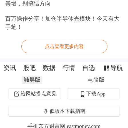
司成本改善，随着需求增长，航空票价
暴增，别搞错方向
可能有所提振。
百万操作分享！加仓半导体光模块！今天有大
手笔！
非快递物流：1H26板块整体承压，但
当前估值均已回落到过去三年均值以
点击查看更多内容
下。
资讯
股吧
数据
行情
自选
导航
红利板块：基本面稳健，等待风格切
触屏版
电脑版
换。1H26交运红利均明显跑输大盘，
给网站提点意见
下载App
主要是资金风险偏好导致，但基本面稳
健，例如大秦线1-5月运量同比增长约
低版本下载指南
7%，下半年板块催化需等风格切换。
手机东方财富网 eastmoney.com