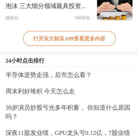
泡沫 三大细分领域最具投资...
下，全球库存去化带来战储建设诉求和
财联社
598评论
OPEC产量回归、阿联酋增产，油运资
产的产业溢价能力提升，有望持续兑现
打开东方财富APP查看更多内容
高景气利润弹性。2）集运：远洋旺季
提前，下半年近洋和内贸四季度有望迎
24小时点击排行
来旺季。3）关注结构性需求变化带动
半导体逆势走强，后市怎么看？
的航运机会，如干散货航运、
汽车
滚装
周末利好堆积 今天怎么走
船。
39岁演员炒股亏光多年积蓄， 你知道什么原因
航空：油价下跌，需求复苏。2H26航
吗？
空煤油价格有望明显环比回落，航空公
深夜11股发业绩，GPU龙头亏0.12亿，7股业绩