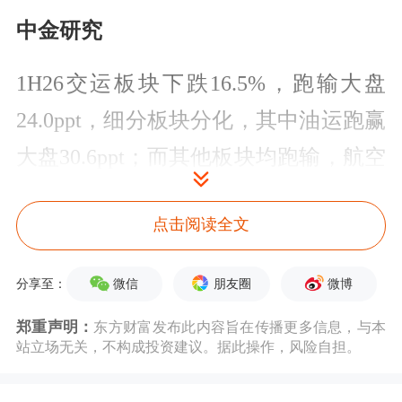
中金研究
1H26交运板块下跌16.5%，跑输大盘
24.0ppt，细分板块分化，其中油运跑赢
大盘30.6ppt；而其他板块均跑输，航空
因Q2油价上涨跑输大盘39.2ppt；红利
点击阅读全文
类公路铁路和港口分别跑输
24.5ppt/20.1ppt；快递跑输大盘
微信
朋友圈
微博
分享至：
12.5ppt。2H26我们看好快递反内卷的
郑重声明：
东方财富发布此内容旨在传播更多信息，与本
行情、油运的运价弹性；关注航空油价
站立场无关，不构成投资建议。据此操作，风险自担。
下行的需求复苏，而非快递物流则需精