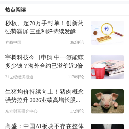
选个股，红利板块整体仍需视市场风
热点阅读
格。
秒板、超70万手封单！创新药
强势霸屏 三重利好持续发酵
摘要
券商中国
362评论
快递物流：反内卷依然是主基调，部分
宇树科技今日申购 中一签能赚
公司有望凭借服务品质获取客户粘性实
多少钱？海外合约已溢价近3倍
现份额扩张，上半年在基数效应单票利
21世纪经济报道
1170评论
润修复弹性高，下半年业务量增速有望
生猪均价持续向上！猪肉概念
逐步恢复，估值底部值得重视。
强势拉升 2026业绩高增长股...
东方财富研究中心
172评论
航运：景气持续1）油运：海峡通行量
恢复并非一蹴而就，但在能源安全前提
高盛：中国AI板块不存在整体