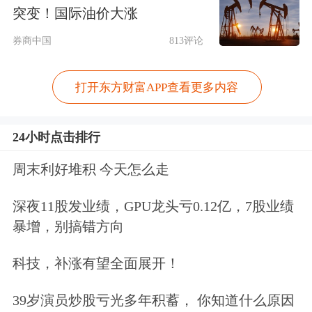
“这一轮增长是政策、成本、需求多重
突变！国际油价大涨
因素共同作用的结果，市场化内生增长
券商中国
813评论
动力持续增强。”中国汽车流通协会乘
打开东方财富APP查看更多内容
联分会秘书长崔东树在接受上海证券报
记者采访时表示，补贴支持是新能源重
24小时点击排行
卡行业增长的核心驱动因素之一。
周末利好堆积 今天怎么走
多地出台推广应用配套举措
深夜11股发业绩，GPU龙头亏0.12亿，7股业绩
暴增，别搞错方向
交通运输
是我国碳排放重点领域之一，
科技，补涨有望全面展开！
碳排放占比约为全国总量的10%，其中
重卡约占交通运输碳排放的40%，是节
39岁演员炒股亏光多年积蓄， 你知道什么原因