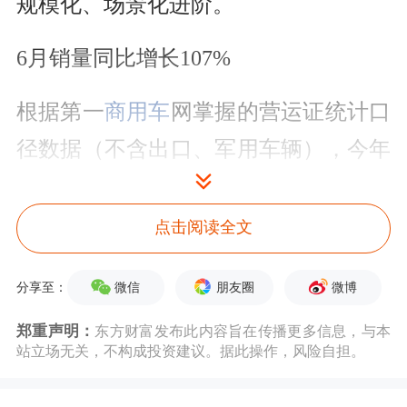
规模化、场景化进阶。
6月销量同比增长107%
根据第一
商用车
网掌握的营运证统计口
径数据（不含出口、军用车辆），今年
6月国内新能源重卡单月新增销量3.25
万辆，同比增长107%，增速较上月进
点击阅读全文
一步扩大。其中，三一重卡、
中国重
微信
朋友圈
微博
分享至：
汽
、徐工
汽车
、一汽解放等企业销量位
郑重声明：
东方财富发布此内容旨在传播更多信息，与本
居前列。
站立场无关，不构成投资建议。据此操作，风险自担。
公开数据显示，新能源重卡行业渗透率