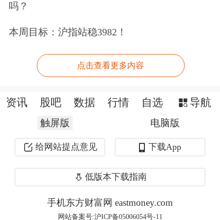
吗？
能降碳的关键领域。
本周目标：沪指站稳3982！
今年6月，交通运输部等部门联合印发
《推动新能源重卡规模化应用实施方
点击查看更多内容
案》，首次从国家层面明确了行业量化
发展目标：到2030年新能源重卡渗透率
资讯
股吧
数据
行情
自选
导航
达到40%，保有量突破160万辆，占比
触屏版
电脑版
达到20%左右。规划建设重卡充换电站
给网站提点意见
下载App
3000个左右、零碳公路运输通道3万公
里，推动新能源重卡从示范试点走向全
低版本下载指南
场景规模化普及。
手机东方财富网 eastmoney.com
网站备案号:沪ICP备05006054号-11