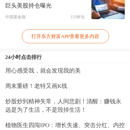
巨头美股持仓曝光
装载机市场同样延续高增长走势，行业
中国基金报
133评论
复苏势头全面凸显。数据显示，今年6
月各类装载机销量1.5万台，同比增长
打开东方财富APP查看更多内容
24.9%。今年上半年，各类装载机累计
24小时点击排行
销量8.21万台，同比增长26.7%。
用心感受我，就会发现我的美
行业呈现温和复苏态势
周末重磅！老特又画K线
2025年以来，国内工程机械行业迈入温
炒股炒到精神失常，人间悲剧！清醒：赚钱永
和复苏与结构优化并行的发展周期。
远是为了生活，不是毁掉生活！
国内层面，大规模设备更新政策落地、
植物医生四闯IPO：增长失速、突击分红、内控