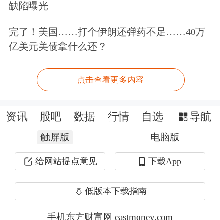
一揽子宏观增量政策托底，叠加制造
缺陷曝光
业“机器替人”的长期行业趋势，共同推
完了！美国……打个伊朗还弹药不足……40万
动国内工程机械市场景气度稳步回升。
亿美元美债拿什么还？
海外层面，行业展现出极强的发展韧
点击查看更多内容
性，非洲、东南亚等新兴市场基建需求
持续旺盛，助力国内工程机械企业不断
资讯
股吧
数据
行情
自选
导航
提升全球市场份额与整体盈利能力。
触屏版
电脑版
给网站提点意见
下载App
行业基本面持续向好、供需格局改善的
同时，海内外头部企业同步开启涨价模
低版本下载指南
式。从年初开始，
三一重工
、
徐工机
手机东方财富网 eastmoney.com