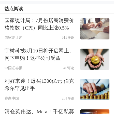
热点阅读
长35.3%。其中国内销量1.09万台，同
比增长33.9%；出口1.45万台，同比增
国家统计局：7月份居民消费价
格指数（CPI）同比上涨0.5%
长36.4%。
国家统计局
515评论
从今年上半年数据看，3月以来，挖掘
宇树科技8月10日将开启网上、
机销量已连续4个月突破2万台，其中3
网下申购！这些公司受益
月销量达到3.74万台，单月销量创2021
中国证券报
546评论
年5月以来新高。上半年累计销量达到
利好来袭！爆买1300亿元 伯克
15.23万台，同比增长26.4%。其中国内
希尔罕见出手
销量7.9万台，同比增长20.4%；出口
券商中国
281评论
7.33万台，同比增长33.5%。
清仓英伟达、Meta！千亿私募