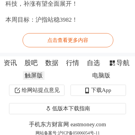
科技，补涨有望全面展开！
华西证券
表示，全球动储发展共振，带
本周目标：沪指站稳3982！
动锂电池需求持续向上，供需格局趋于
紧张的背景下，各个环节价格和盈利能
点击查看更多内容
力有望不断修复。随着后续旺季的到
来，锂电预计需求可能再上台阶，各环
资讯
股吧
数据
行情
自选
导航
节出货量以及价格有望实现双升，带动
触屏版
电脑版
业绩实现明确增长。
给网站提点意见
下载App
广发证券
也表示，锂电行业处于供需平
低版本下载指南
衡的临界点。当前测算2026年锂电总需
手机东方财富网 eastmoney.com
求为2728.5GWh，处于供需相对匹配的
网站备案号:沪ICP备05006054号-11