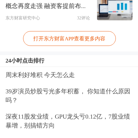
概念再度走强 融资客提前布...
正极材料等，隔膜和
铜
铝箔加工费等也
东方财富研究中心
32评论
小幅上涨。
打开东方财富APP查看更多内容
碳酸锂价格大幅走高，主要得益于储能
需求爆发。数据显示，2026年一季度，
24小时点击排行
我国储能锂电池出货225GWh，同比增
周末利好堆积 今天怎么走
长139%，储能锂电池占比显著提升至
39岁演员炒股亏光多年积蓄， 你知道什么原因
42.86%。其中出口贡献了较大增量，海
吗？
关数据显示，今年一季度，作为储能、
深夜11股发业绩，GPU龙头亏0.12亿，7股业绩
新能源汽车核心零部件的锂离子蓄电池
暴增，别搞错方向
出口同比大增超50%。