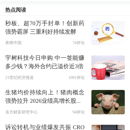
显著提升。
热点阅读
容百科技
则预计上半年实现归母净利润
秒板、超70万手封单！创新药
1亿元至1.2亿元，同比实现扭亏为盈。
强势霸屏 三重利好持续发酵
券商中国
74评论
锂电池产业链上半年业绩全线飘红，主
要得益于碳酸锂价格同比大幅上涨。数
宇树科技今日申购 中一签能赚
多少钱？海外合约已溢价近3倍
据显示，今年5月份，广期所碳酸锂
期
21世纪经济报道
1091评论
货
一度冲上20万元/吨，此后虽然有所
生猪均价持续向上！猪肉概念
回落，但二季度均价仍达到17.7万元/
强势拉升 2026业绩高增长股...
吨，高于一季度均价，且相比去年同期
东方财富研究中心
94评论
大幅上涨。在碳酸锂带动下，锂电上下
诉讼转机与业绩爆发共振 CRO
游材料均出现价格走高，包括电解液、