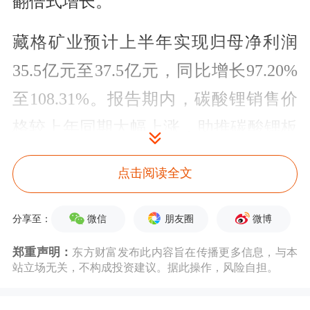
翻倍式增长。
藏格矿业预计上半年实现归母净利润
35.5亿元至37.5亿元，同比增长97.20%
至108.31%。报告期内，碳酸锂销售价
格较上年同期大幅上涨，助推碳酸锂板
块经营业绩显著增长。
点击阅读全文
雅化集团预计，上半年实现归母净利润
微信
朋友圈
微博
分享至：
11亿元至13亿元，同比增长710.17%至
857.48%。报告期内，公司
锂
盐产品销
郑重声明：
东方财富发布此内容旨在传播更多信息，与本
站立场无关，不构成投资建议。据此操作，风险自担。
量和销售均价同步增长，主营业务收入