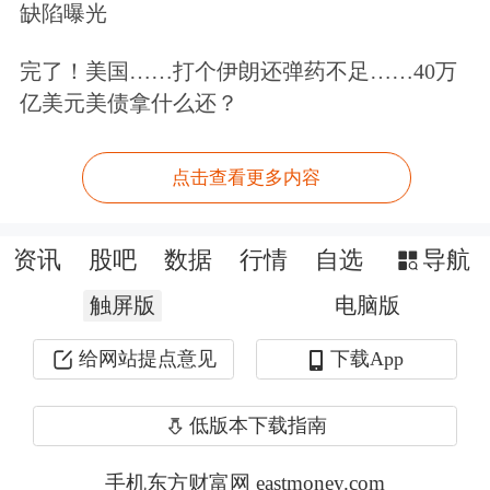
缺陷曝光
独有。作为全球科技资产定价锚的美股
市场，杠杆资金的扩张态势也十分迅
完了！美国……打个伊朗还弹药不足……40万
亿美元美债拿什么还？
猛。
据彭博统计，当前美股市场上杠杆及反
点击查看更多内容
向杠杆股票ETF的总市值已逼近2000亿
资讯
股吧
数据
行情
自选
导航
美元，创下
历史新高
。资金高度集中于
触屏版
电脑版
科技成长板块，代表性产品包括三倍做
多
半导体ETF
、三倍做多
美光科技
给网站提点意见
下载App
ETF、三倍做多科技股ETF，以及两倍
低版本下载指南
做多SanDisk和
特斯拉
等ETF。
手机东方财富网 eastmoney.com