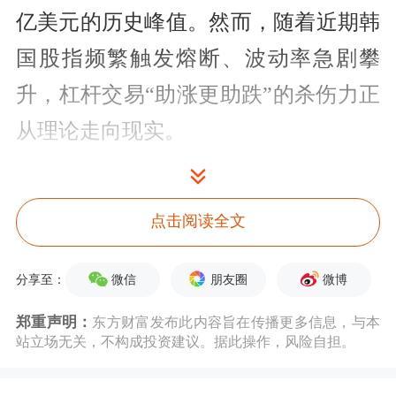
亿美元的历史峰值。然而，随着近期韩
国股指频繁触发熔断、波动率急剧攀
升，杠杆交易“助涨更助跌”的杀伤力正
从理论走向现实。
近日，韩国央行及多家机构密集发布风
险预警称，杠杆资金当前高度集中于科
点击阅读全文
技
权重股
，其顺周期交易机制正从市场
微信
朋友圈
微博
分享至：
助推器演变为结构性“火药桶”，一旦趋
郑重声明：
东方财富发布此内容旨在传播更多信息，与本
势反转，无差别抛售与流动性危机或将
站立场无关，不构成投资建议。据此操作，风险自担。
席卷全球。