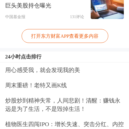
初增长逾两倍。散户资金自5月以来持
巨头美股持仓曝光
续涌入，累计净买入达62万亿韩元，进
中国基金报
131评论
一步助推了杠杆ETF规模的扩张。
打开东方财富APP查看更多内容
此外，据中金研报统计，当前全球韩股
24小时点击排行
杠杆ETF总规模达469亿美元，占韩股
自由流通市值的1.5%。韩国本土单一股
用心感受我，就会发现我的美
票杠杆ETF推出后，资金和交易高度集
周末重磅！老特又画K线
中于三星电子、SK海力士等半导体权
炒股炒到精神失常，人间悲剧！清醒：赚钱永
重股。
远是为了生活，不是毁掉生活！
本轮AI科技行情的杠杆化并非韩国市场
植物医生四闯IPO：增长失速、突击分红、内控