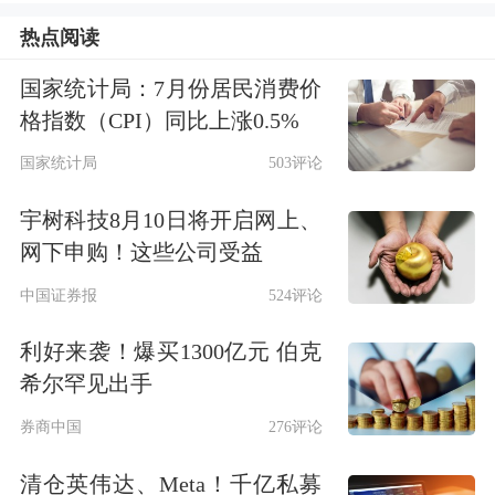
从规模狂欢到断崖式回撤
热点阅读
国家统计局：7月份居民消费价
业内人士认为，规模持续扩张的杠杆
格指数（CPI）同比上涨0.5%
ETF，正是近期韩国市场波动加剧的重
国家统计局
503评论
要推手之一。
宇树科技8月10日将开启网上、
美国独立宏观研究机构The Kobeissi
网下申购！这些公司受益
Letter最新数据显示，韩国杠杆ETF资
中国证券报
524评论
产管理规模已攀升至约450亿美元的历
利好来袭！爆买1300亿元 伯克
史峰值，2026年以来累计增长约
希尔罕见出手
800%。杠杆敞口占韩国自由流通市值
券商中国
276评论
的比例达到2.9%，刷新历史纪录，较年
清仓英伟达、Meta！千亿私募