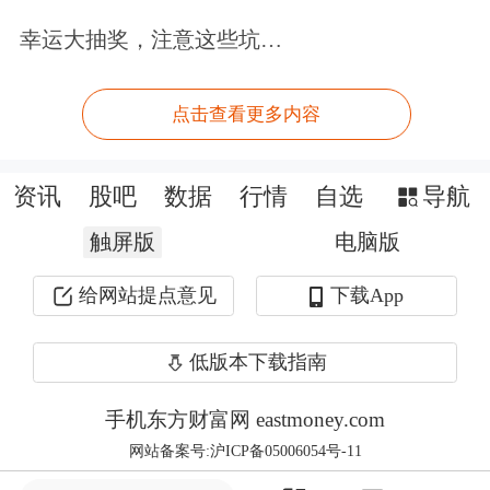
幸运大抽奖，注意这些坑…
三星电子DS（
半导体
）部门工会认
为，员工薪酬增长未能充分体现业绩贡
点击查看更多内容
献，要求重新协商绩效分配机制。3
月，三星集团跨企业工会三星电子支部
资讯
股吧
数据
行情
自选
导航
一度计划于5月发动为期18天的总罢
触屏版
电脑版
工，核心诉求之一是将年度营业利润的
给网站提点意见
下载App
15%作为绩效奖金。
低版本下载指南
经多轮谈判，劳资双方于5月20日达成
手机东方财富网 eastmoney.com
临时薪资协议，其中一条便是DX部门
网站备案号:沪ICP备05006054号-11
及CSS事业团队员工每人可获得约600