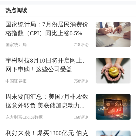
7%，报收29.6万韩元/股。
热点阅读
国家统计局：7月份居民消费价
劳资协议落地
格指数（CPI）同比上涨0.5%
公告显示，此次库存股划转对象为三星
国家统计局
718评论
电子DX（
消费电子
）部门及CSS事业团
宇树科技8月10日将开启网上、
网下申购！这些公司受益
队的49345名员工，目的是兑现2026年
中国证券报
758评论
成果奖劳资协议中的股票薪酬安排。
周末要闻汇总：美国7月非农数
根据公告，相关股份将于7月8日从公司
据意外转负 美联储加息动力...
库存股账户直接划入员工个人证券账
东方财富Choice数据
160评论
户。
利好来袭！爆买1300亿元 伯克