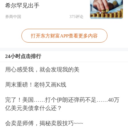
希尔罕见出手
券商中国
375评论
打开东方财富APP查看更多内容
24小时点击排行
用心感受我，就会发现我的美
图片来源：DART
周末重磅！老特又画K线
今年一季度，三星电子录得57.23万亿
完了！美国……打个伊朗还弹药不足……40万
韩元的单季营业利润，同比大幅增长
亿美元美债拿什么还？
756%，但围绕利润分配的分歧也随之
会卖是师傅，揭秘卖股技巧~~~
显现。