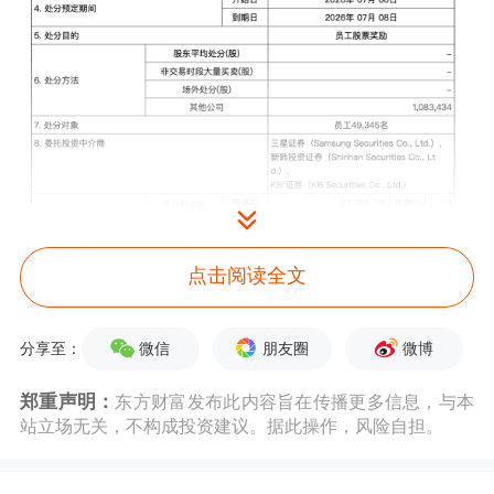
图片来源：DART
点击阅读全文
同日早间，三星电子披露2026年第二季
度初步业绩，营业利润为89.4万亿韩
微信
朋友圈
微博
分享至：
元，同比增长约1810%，超出市场预
郑重声明：
东方财富发布此内容旨在传播更多信息，与本
站立场无关，不构成投资建议。据此操作，风险自担。
期。不过，业绩利好并未带动股价上
行。7月7日，三星电子股价大跌近