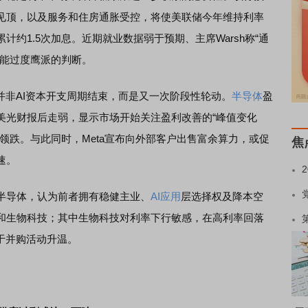
见顶，以及服务和住房通胀受控，将使美联储今年维持利率
约1.5次加息。近期就业数据弱于预期、主席Warsh称“通
可能过度鹰派的判断。
非AI资本开支周期结束，而是又一次阶段性轮动。
半导体
盈
美光财报后走弱，显示市场开始关注盈利改善的“峰值变化
领跌。与此同时，Meta宣布向外部客户出售富余算力，或促
焦
速。
导体，认为前者拥有稳健主业、
AI应用
层选择权及降本空
和生物科技；其中生物科技对利率下行敏感，在高利率回落
于并购活动升温。