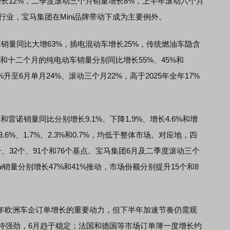
长12%，二季度滚动三个月销量增长8%，上半年滚动六个月
行业，宝马集团在Mini品牌带动下成为主要例外。
量同比大增63%，插电混动车增长25%，传统燃油车隐含
和十二个月的纯电动车销量分别同比增长55%、45%和
升至6月单月24%、滚动三个月22%，高于2025年全年17%
s和雷诺销量同比分别增长9.1%、下降1.9%、增长4.6%和增
6%、1.7%、2.3%和0.7%，均低于整体市场。对应地，四
、32个、91个和76个基点。宝马集团6月及二季度滚动三个
ini销量分别增长47%和41%推动，市场份额分别提升15个和8
年欧洲车企订单增长的重要动力，但下半年加速节奏仍需观
保持强劲，6月趋于稳定；法国和德国等市场订单簿一度增长约