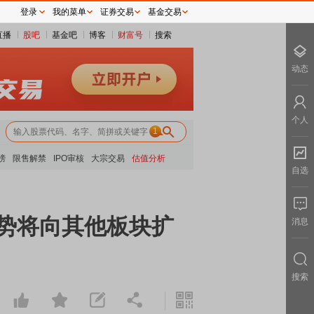
登录
我的菜单
证券交易
基金交易
直播
股吧
基金吧
博客
财富号
搜索
动态
个人
1
榜
限售解禁
IPO审核
大宗交易
估值分析
自选
涨势将向其他板块扩
消息
搜索