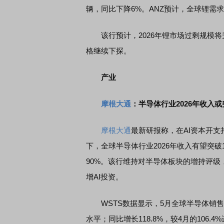
辆，同比下降6%。ANZ预计，全球锂需求
该行预计，2026年锂市场过剩规模将升
格继续下探。
席连线｜东方财富证券陈果：A股再平衡的
债券知识通识：从基础认
，将吹向何处
产业
摩根大通
：半导体行业2026年收入或
摩根大通
最新研报称，在AI资本开
下，全球半导体行业2026年收入有望突破1
90%。该行维持对半导体板块的增持评
增AI投资。
WSTS数据显示，5月全球半导体销售额达
水平；同比增长118.8%，较4月的106