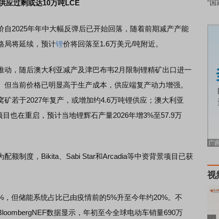
供应过剩或达10万吨LCE
“国
价自2025年年中大幅反弹后已开始回落，随着前期减产产能
格局将延续，预计
锂
价将回落至1.6万美元/吨附近。
动，随后澳大利亚减产及津巴布韦2月限制锂精矿出口进一
。但当前价格已明显高于生产成本，供应端复产动力增强。
窝矿若于2027年复产，或增加约4.6万吨锂供应；澳大利亚
s等此前停产项目也在重启，预计当地锂辉石产量2026年增3%至57.9万
Bikita、Sabi Star和Arcadia等中资背景项目已获
视
，但储能系统占比已由疫情前的5%升至今年约20%。不
ombergNEF数据显示，年初至今全球电动车销量690万