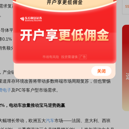
的需求复苏仍在延续。过去三个月，行业收入同比增长104%，
5
。
半导体平均售价环比上涨16.7%，同比大涨85%，高于3月时约
0.1%，但同比仍增长20.6%。其中，DRAM价格环比上涨
售额分别环比增长27.7%和39.8%；模拟芯片与MCU价格则
，产业链反馈显示订单、积压订单及客户加单仍在增加，多
渠道库存环境改善将带动多数终端市场周期复苏，但也警惕
费电子
及PC等客户型市场需求。
2%，电动车放量推动宝马逆势跑赢
大幅增长带动，欧洲五大
汽车
市场——法国、意大利、西班