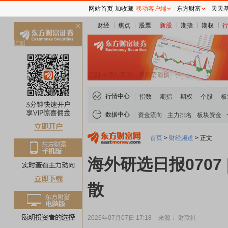
网站首页
加收藏
移动客户端
东方财富
天天
财经
焦点
股票
新股
期指
期权
关
闭
行情中心
指数
期指
期权
个股
板
数据中心
资金流向
主力排名
板块资金
首页
>
财经频道
>
正文
海外研选日报070
散
2026年07月07日 17:18
来源： 财联社