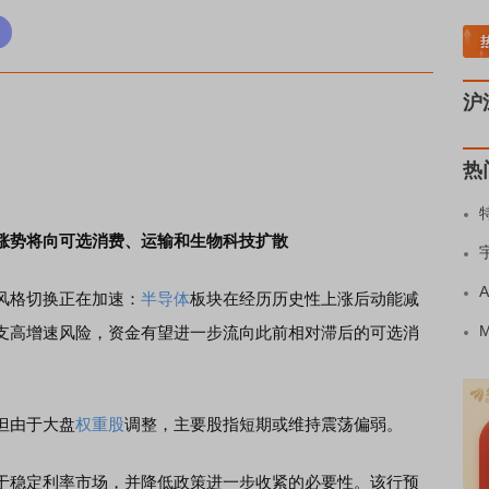
稀土板块领涨
元件板块走强
半导体板块活跃
沪深资金流向
A股估值分析全览
沪
热
涨势将向可选消费、运输和生物科技扩散
风格切换正在加速：
半导体
板块在经历历史性上涨后动能减
支高增速风险，资金有望进一步流向此前相对滞后的可选消
但由于大盘
权重股
调整，主要股指短期或维持震荡偏弱。
于稳定利率市场，并降低政策进一步收紧的必要性。该行预