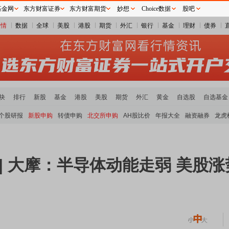
基金网
东方财富证券
东方财富期货
妙想
Choice数据
股吧
行情
数据
全球
美股
港股
期货
外汇
银行
基金
理财
债券
块
排行
新股
基金
港股
美股
期货
外汇
黄金
自选股
自选基金
个股研报
新股申购
转债申购
北交所申购
AH股比价
年报大全
融资融券
龙虎
7 | 大摩：半导体动能走弱 美股