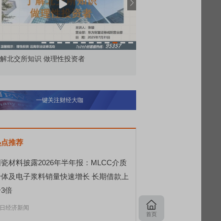
价委托那么多种，究竟怎么用？
北交所顶格打新居然只能
一键关注财经大咖
热点推荐
瓷材料披露2026年半年报：MLCC介质
粉体及电子浆料销量快速增长 长期借款上
3倍
日经济新闻
首页