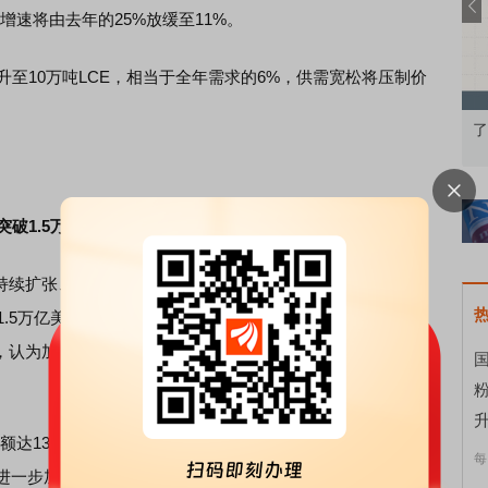
增速将由去年的25%放缓至11%。
至10万吨LCE，相当于全年需求的6%，供需宽松将压制价
知到特色品种
了解北交所知识 做理性投资者
市
突破1.5万亿美元，AI与存储涨价驱动高增长
支持续扩张、存储产品价格大幅上涨及传统周期复苏共同推动
.5万亿美元，达到1.5万亿至1.6万亿美元，同比增幅或超过
级，认为加速计算、存储和网络设备供应商将最直接受益于新
国
升
1319亿美元，环比增长16.1%，显著高于4.5%的季节性
每
.4%进一步加速。剔除存储后的行业销售额为575亿美元，环比微