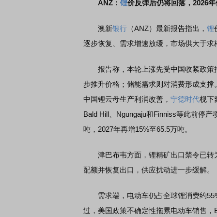
ANZ：
锂
价反弹后仍将回落，2026年
澳新
银行
（ANZ）最新报告指出，
锂
逐步恢复、需求增速放缓，市场供大于求
报告称，本轮上涨先受中国收紧政策推
步推升价格；储能需求则对消费形成支撑
中国锂云母生产利润改善，
宁德时代
枧下
Bald Hill、Ngungaju和Finnis
吨，2027年再增15%至65.5万吨。
津巴布韦方面，锂精矿出口禁令已转为配额制度，
配额并恢复出口，供应扰动进一步缓解。
需求端，电动车仍占全球锂消费约55%
过，美国政策不确定性拖累电动车销售，Blo