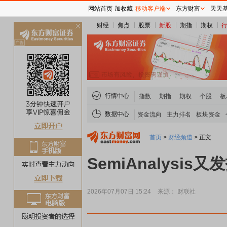
网站首页
加收藏
移动客户端
东方财富
天天
财经
焦点
股票
新股
期指
期权
关
闭
行情中心
指数
期指
期权
个股
板
数据中心
资金流向
主力排名
板块资金
首页
>
财经频道
>
正文
SemiAnalys
2026年07月07日 15:24
来源： 财联社