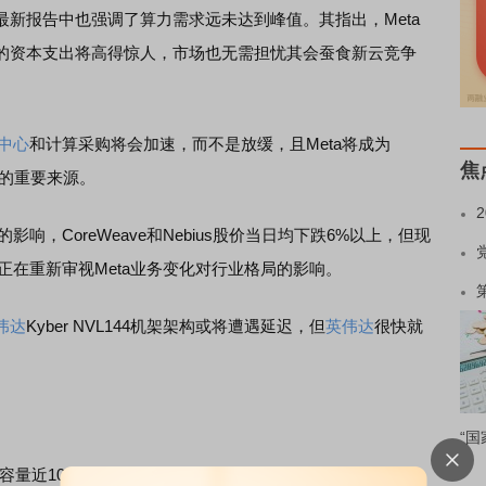
s在最新报告中也强调了算力需求远未达到峰值。其指出，Meta
的资本支出将高得惊人，市场也无需担忧其会蚕食新云竞争
中心
和计算采购将会加速，而不是放缓，且Meta将成为
焦
增长的重要来源。
，CoreWeave和Nebius股价当日均下跌6%以上，但现
者正在重新审视Meta业务变化对行业格局的影响。
伟达
Kyber NVL144机架架构或将遭遇延迟，但
英伟达
很快就
“国
总容量近10GW的交易，仅在今年上半年就签订了超过5GW的