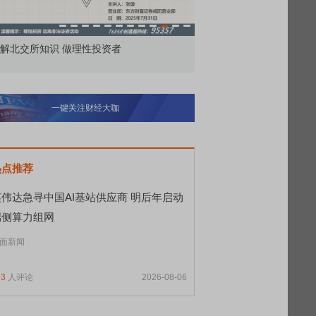
解北交所知识 做理性投资者
市价委托那么多种，究竟
一键关注财经大咖
热点推荐
英伟达急寻中国AI基站供应商 明后年启动
端侧算力组网
面新闻
93
人评论
2026-08-06