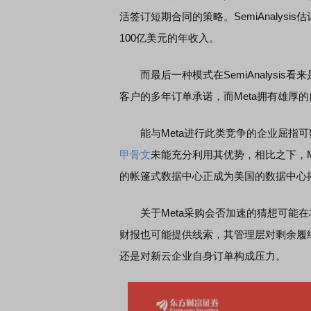
活签订短期合同的策略。SemiAnalysi
100亿美元的年收入。
EDMI K90 至尊版 新品发布会
首席连线｜东方财富证券陈
风，将吹向何处
而最后一种模式在SemiAnalysis
客户的多年订单承诺，而Meta拥有雄厚
能与Meta进行此类竞争的企业屈指可
甲骨文
未能充分利用其优势，相比之下，M
的帐篷式数据中心正成为美国的数据中心
关于Meta采购会否加速的猜想可能在本月
财报也可能提供线索，其管理层对剩余履约
还是对新云企业自身订单构成压力。