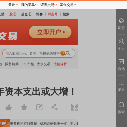
登录
我的菜单
证券交易
基金交易
直播
股吧
基金吧
博客
财富号
搜索
动态
个人
0
榜
限售解禁
IPO审核
大宗交易
估值分析
自选
 明年资本支出或大增！
消息
搜索
览
重要机构持股数据
机构调研数据一览
主力最新动向
上市公司限售股解禁一览