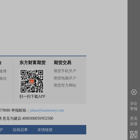
金
东方财富期货
期货交易
期货手机开户
微博
期货电脑开户
微信
期货官方网站
扫一扫下载APP
涉企
举报
78686 举报邮箱：
jubao@eastmoney.com
意见
网
意见与建议:4000300059/952500
反馈
护
征稿启事
友情链接