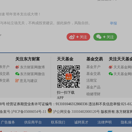
购将加速 明年资本支出或大增！
与本站立场无关，不构成投资建议。据此操作，风险自担。
举报
关注东方财富
天天基金
基金交易
关注天天基
券开户
基金开户
东方财富网微博
天天基金网
线交易
基金交易
东方财富网微信
天天基金网
券交易
活期宝
意见与建议
基金产品
扫一扫下载
稳健理财
APP
 经营证券期货业务许可证编号：913101046312860336 违法和不良信息举报:021-612
案号:沪ICP备05006054号-11
沪公网安备 31010402000120号
版权所有:东方财富
广告服务
供应商平台
联系我们
诚聘英才
法律声明
隐私保