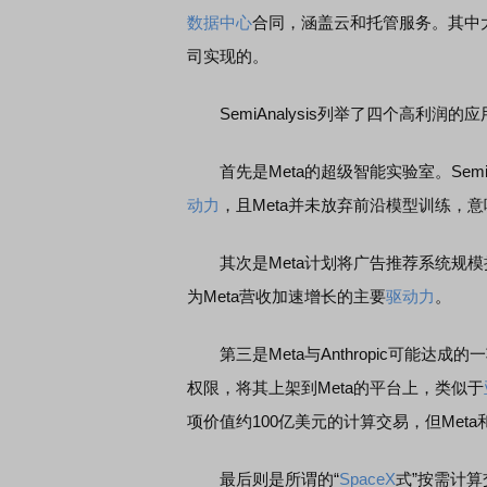
数据中心
合同，涵盖云和托管服务。其中大部
司实现的。
SemiAnalysis列举了四个高利润
首先是Meta的超级智能实验室。SemiA
动力
，且Meta并未放弃前沿模型训练，
其次是Meta计划将广告推荐系统规模
为Meta营收加速增长的主要
驱动力
。
第三是Meta与Anthropic可能达成的一项
权限，将其上架到Meta的平台上，类似于
项价值约100亿美元的计算交易，但Meta和
最后则是所谓的“
SpaceX
式”按需计