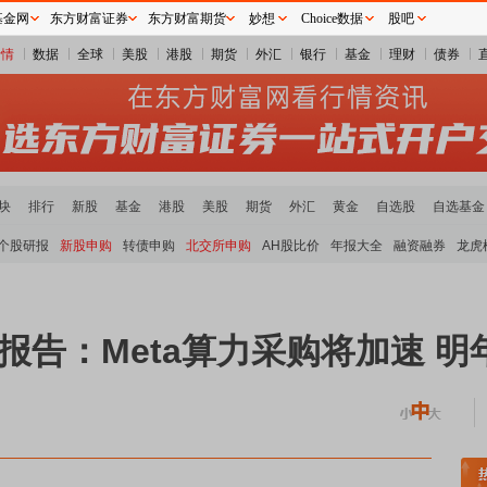
基金网
东方财富证券
东方财富期货
妙想
Choice数据
股吧
行情
数据
全球
美股
港股
期货
外汇
银行
基金
理财
债券
块
排行
新股
基金
港股
美股
期货
外汇
黄金
自选股
自选基金
个股研报
新股申购
转债申购
北交所申购
AH股比价
年报大全
融资融券
龙虎
is又发报告：Meta算力采购将加速
贵金属板块领涨
小金属板块走强
半导体板块活跃
沪深资金流向
A股估值分析全