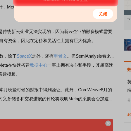
s估计，Meta仅需向外部客户提供200兆瓦的算力就可以创造超过
果：A股再平衡的
债券知识通识：从基础认知到特色品种
了
看来是传统新云企业无法实现的，因为新云企业的融资模式需要
的自有资金，因此在定价和灵活性上拥有巨大优势。
数，除了
SpaceX
之外，还有
甲骨文
。但SemiAnalysis看来，
eta在快速搭建
数据中心
一事上拥有决心和手段，其超高速
搭建模板。
晚些时候的财报中得到验证。此外，CoreWeave8月的
义务储备和交易进展的评论将表明Meta的采购会否加速，
界
4