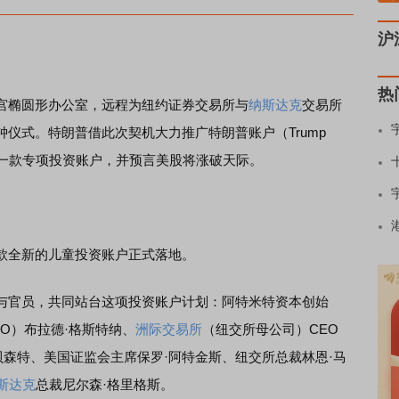
沪
热
椭圆形办公室，远程为纽约证券交易所与
纳斯达克
交易所
仪式。特朗普借此次契机大力推广特朗普账户（Trump
年人的一款专项投资账户，并预言美股将涨破天际。
全新的儿童投资账户正式落地。
官员，共同站台这项投资账户计划：阿特米特资本创始
O）布拉德·格斯特纳、
洲际交易所
（纽交所母公司）CEO
贝森特、美国证监会主席保罗·阿特金斯、纽交所总裁林恩·马
斯达克
总裁尼尔森·格里格斯。