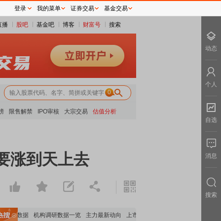
登录
我的菜单
证券交易
基金交易
直播
股吧
基金吧
博客
财富号
搜索
动态
个人
0
榜
限售解禁
IPO审核
大宗交易
估值分析
自选
要涨到天上去
消息
搜索
持股数据
机构调研数据一览
主力最新动向
上市公司限售股解禁一览
昨日涨停