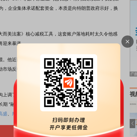
认为，企业集体承诺配套资金，本质是向特朗普政府示好，换
而美法案》核心减税工具，这套账户落地耗时太久令他感
将迎来暴涨。
。他近两年来多次在美股因关税、地缘政治危机等因素大
场反弹。标普500指数2025年全年涨幅达17.9%，今年迄
视
末标普500指数目标位。Yardeni Research预测
长期 “融涨行情”。奥本海默、花旗预测8100 点，认为盈利驱
高盛
、
摩根士丹利
预测8000点。