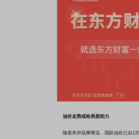
席连线｜东方财富证券陈果：A股再平衡的
债券知识通识：从基础认
，将吹向何处
油价走势或给美股助力
随着美伊战事降温，国际油价已自120