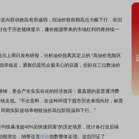
中反向联动效应有所减弱，但油价较前期高点大幅下行，依旧
好在于历史规律显示，廉价能源带来的市场红利仍将持续一
伊曼纽尔上周日发布研报，分析油价脱离其定义的 “高油价危险区
中期选举临近，通胀仍是民众最关心的议题，但好在三位数油价
绪，更会产生实实在在的经济效应：最直观的是普通消费
持续走低。“不出意料，在这种环境下股市历史表现向好；标普
%，同期实际波动率相较油价高位阶段温和下行。”
均线暴涨超40%后快速回落”的历史场景，统计各行业后续
动能突出，纳斯达克
综合
指数整体走强。这也印证了