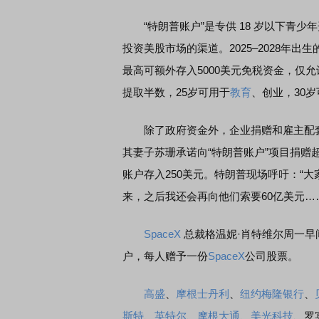
“特朗普账户”是专供 18 岁以下青少
投资美股市场的渠道。2025–2028年出
最高可额外存入5000美元免税资金，仅
提取半数，25岁可用于
教育
、创业，30
除了政府资金外，企业捐赠和雇主配套
其妻子苏珊承诺向“特朗普账户”项目捐赠超
账户存入250美元。特朗普现场呼吁：“
来，之后我还会再向他们索要60亿美元…
SpaceX
总裁格温妮·肖特维尔周一早
户，每人赠予一份
SpaceX
公司股票。
高盛
、
摩根士丹利
、
纽约梅隆银行
、
斯特
、
英特尔
、
摩根大通
、
美光科技
、罗