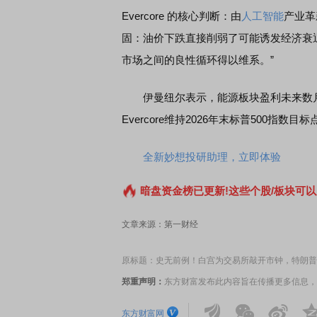
Evercore 的核心判断：由
人工智能
产业革
固：油价下跌直接削弱了可能诱发经济衰
市场之间的良性循环得以维系。”
伊曼纽尔表示，能源板块盈利未来数月
Evercore维持2026年末标普500指数目标
全新妙想投研助理，立即体验
暗盘资金榜已更新!这些个股/板块可以
文章来源：第一财经
原标题：史无前例！白宫为交易所敲开市钟，特朗普
郑重声明：
东方财富发布此内容旨在传播更多信息，
东方财富网