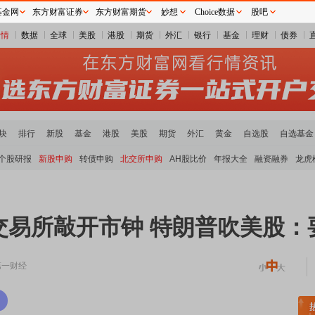
基金网
东方财富证券
东方财富期货
妙想
Choice数据
股吧
行情
数据
全球
美股
港股
期货
外汇
银行
基金
理财
债券
块
排行
新股
基金
港股
美股
期货
外汇
黄金
自选股
自选基金
个股研报
新股申购
转债申购
北交所申购
AH股比价
年报大全
融资融券
龙虎
交易所敲开市钟 特朗普吹美股：
第一财经
领涨
元件板块走强
半导体板块活跃
沪深资金流向
A股估值分析全览
重要机构