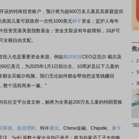
年开设的特殊投资账户，预计将为超600万名儿童及其家庭提供
生的美国儿童可获政府一次性1000美元
种子
资金；监护人每年
允许投资宽基美股指数基金；资金支取设有年龄限制，18岁可
岁可全额自由支配。
焦
投入也是重要资金来源。例如
戴尔科技
CEO迈克尔·戴尔及
60亿美元，为2025年1月1日前出生、10周岁及以下儿童的
大家都去买戴尔电脑。我们无论如何都会帮他把这笔钱赚回
…整个流程再来一遍。”
间在社交平台发文称，她将为全美超200万名儿童的特朗普账
“国
贝莱德
、
嘉信理财
、特许
通信
、Chime金融、Chipotle、
康卡
宾汉、SoFi 等数十家企业均已表态：将为自家员工子女的账