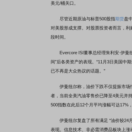
美元/桶关口。
尽管近期原油与标普500股指
期货
盘
对美股形成支撑。对股票投资者而言，利
段时间。
Evercore ISI董事总经理朱利安·
间”后各类资产的表现。“11月3日美国
已不再是大众热议的话题。”
伊曼纽尔称，油价下跌不仅提振市场情
者，当前全美汽油零售价已降至4美元并
500指数在此后12个月平均涨幅可达17
伊曼纽尔复盘了所有满足 “油价较24月
表现。信息技术、非必需消费品板块上涨