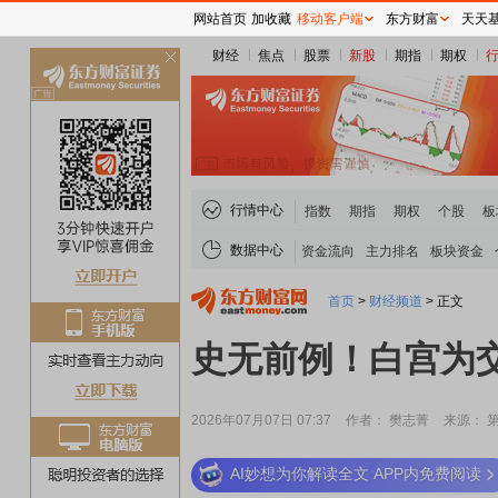
网站首页
加收藏
移动客户端
东方财富
天天
财经
焦点
股票
新股
期指
期权
关
闭
行情中心
指数
期指
期权
个股
板
数据中心
资金流向
主力排名
板块资金
首页
>
财经频道
>
正文
史无前例！白宫为
2026年07月07日 07:37
作者： 樊志菁
来源： 
AI妙想为你解读全文 APP内免费阅读
稀土板块