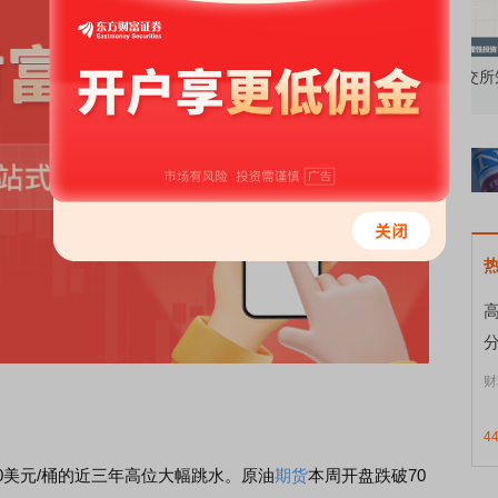
知到特色品种
了解北交所知识 做理性投资者
市
财
4
美元/桶的近三年高位大幅跳水。原油
期货
本周开盘跌破70