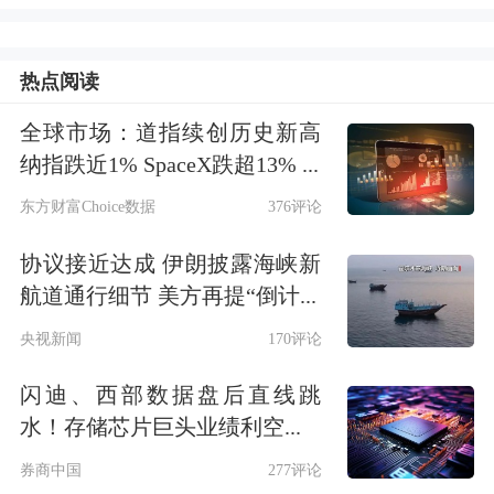
美股市场：
美股三大指数07月06日收盘
全线上涨，道指再创
历史新高
。截至收
热点阅读
盘，道琼斯工业平均指数比前一交易日
全球市场：道指续创历史新高
上涨155.84点，收于53055.91点，涨幅
纳指跌近1% SpaceX跌超13% ...
为0.29%；
标准普尔
500种股票指数上涨
东方财富Choice数据
376评论
54.19点，收于7537.43点，涨幅为
协议接近达成 伊朗披露海峡新
0.72%；纳斯达克综合指数上涨288.49
航道通行细节 美方再提“倒计...
点，收于26121.16点，涨幅为1.12%。
央视新闻
170评论
闪迪、西部数据盘后直线跳
水！存储芯片巨头业绩利空...
券商中国
277评论