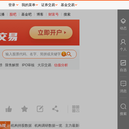
登录
我的菜单
证券交易
基金交易
直播
股吧
基金吧
博客
财富号
搜索
动态
个人
1
榜
限售解禁
IPO审核
大宗交易
估值分析
自选
消息
搜索
重要机构持股数据
机构调研数据一览
主力最新动向
上市公司限售股解禁一览
昨