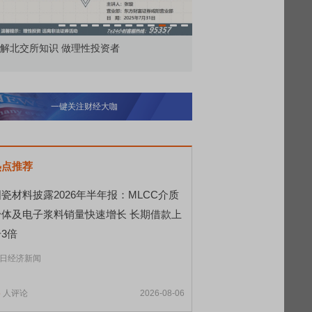
解北交所知识 做理性投资者
市价委托那么多种，究竟
一键关注财经大咖
热点推荐
瓷材料披露2026年半年报：MLCC介质
粉体及电子浆料销量快速增长 长期借款上
3倍
日经济新闻
5
人评论
2026-08-06