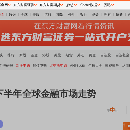
基金网
东方财富证券
东方财富期货
妙想
Choice数据
股吧
行情
数据
全球
美股
港股
期货
外汇
银行
基金
理财
债券
块
排行
新股
基金
港股
美股
期货
外汇
黄金
自选股
自选基金
个股研报
新股申购
转债申购
北交所申购
AH股比价
年报大全
融资融券
龙虎
下半年全球金融市场走势
稀土板块领涨
元件板块走强
半导体板块活跃
沪深资金流向
A股估值分析全览