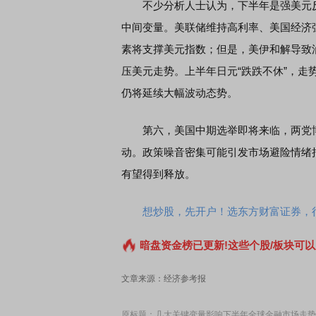
不少分析人士认为，下半年是强美元反
中间变量。美联储维持高利率、美国经济
EDMI K90 至尊版 新品发布会
素将支撑美元指数；但是，美伊和解导致
首席连线｜东方财富证券陈
风，将吹向何处
压美元走势。上半年日元“跌跌不休”，
仍将延续大幅波动态势。
第六，美国中期选举即将来临，两党博
动。政策噪音密集可能引发市场避险情绪
有望得到释放。
想炒股，先开户！选东方财富证券，行
暗盘资金榜已更新!这些个股/板块可以
文章来源：经济参考报
原标题：几大关键变量影响下半年全球金融市场走势