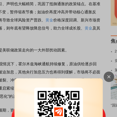
引、声明也大幅精简，巩固了抵御通胀的政策锚点。在基准
水平不变，暂停缩表节奏；如油价再度冲高并带动核心通胀反
将导致全球风险资产普跌、
黄金
价格深度回调、新兴市场资
落，则年底有望释放降息信号，助力全球成长股、
黄金
及其
焦
美联储政策走向的一大外部扰动因素。
观情况下，霍尔木兹海峡通航持续修复，原油供给逐步回
被迫加息，其他央行加息压力也将得到缓解，市场将不必面
破裂、冲突再度扩散，国际油价重新上涨，能源通胀进一步
重启紧缩，这将对全球经济造成极大负面冲击。因此，中东
恶化”的决定性因素。
“国
期，资金或将持续从弱经济体向强经济体迁徙。