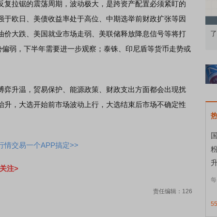
复拉锯的震荡周期，波动极大，是跨资产配置必须紧盯的
强于欧日、美债收益率处于高位、中期选举前财政扩张等因
油价大跌、美国就业市场走弱、美联储释放降息信号等将打
果：A股再平衡的
债券知识通识：从基础认知到特色品种
了
走势偏弱，下半年需要进一步观察；泰铢、印尼盾等货币走势或
弈升温，贸易保护、能源政策、财政支出方面都会出现扰
抬升，大选开始前市场波动上行，大选结束后市场不确定性
国
情交易一个APP搞定>>
升
关注>
每
责任编辑：126
5