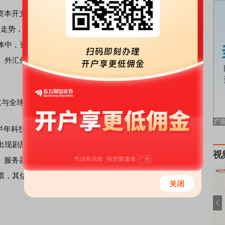
本开支带来的支撑，减少经济对消费的依赖，从而实现经
回暖走势，摆脱内需疲软、工资黏性、财政扩张的约束，进而实
体中，资源出口型新兴市场，如巴西、沙特、俄罗斯，有望
、外汇储备薄弱的东南亚、南亚经济体的局部债务风险容易
这与全球股票市场表现关系密切，是市场的一大结构性主线。
年科技股定价逻辑已经发生变化，下半年将先后经历中报和
出现剧烈调整，是科技股最大的分化变量。一些市场人士分
视
冷、服务器等具有较强订单确定性的板块，其股票定价将获得
票，其估值将持续压缩。