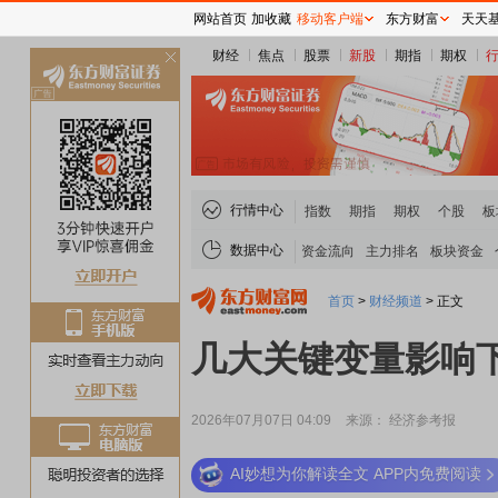
网站首页
加收藏
移动客户端
东方财富
天天
财经
焦点
股票
新股
期指
期权
关
闭
行情中心
指数
期指
期权
个股
板
数据中心
资金流向
主力排名
板块资金
首页
>
财经频道
>
正文
几大关键变量影响
2026年07月07日 04:09
来源： 经济参考报
AI妙想为你解读全文 APP内免费阅读