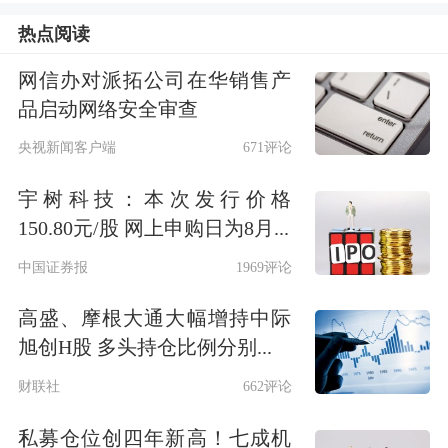
SK海力士表示，最终ADS发行价将
热点阅读
由“公司与承销商协商确定”，会参考韩
网信办对派拓公司在华销售产
股普通股在定价前的最后成交价、市场
品启动网络安全审查
状况等因素。
央视新闻客户端
671评论
宇树科技：本次发行价格
这意味着确定发行价前韩国股票还有3
150.80元/股 网上申购日为8月...
个交易日。
每份ADS定价增减1美元，
中国证券报
1969评论
对应募资额就将变动1.779亿美元。
7月
高盛、摩根大通大幅增持中际
以来，SK海力士累计下跌11.58%，主
旭创H股 多头持仓比例分别...
要受上周Meta“卖算力”的风波影响。
财联社
662评论
私募仓位创四年新高！七成机