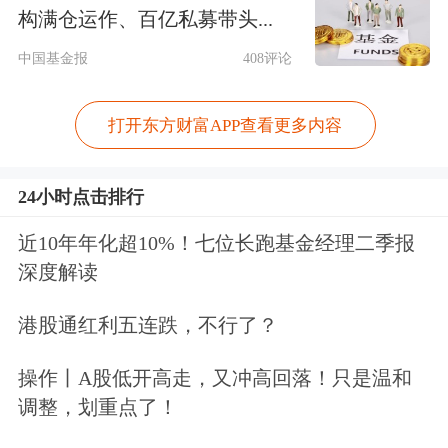
构满仓运作、百亿私募带头...
中国基金报
408评论
打开东方财富APP查看更多内容
24小时点击排行
近10年年化超10%！七位长跑基金经理二季报
深度解读
（SK海力士日线图，来源：
港股通红利五连跌，不行了？
TradingView）
操作丨A股低开高走，又冲高回落！只是温和
调整，划重点了！
最新招股书也披露了基石投资者的情