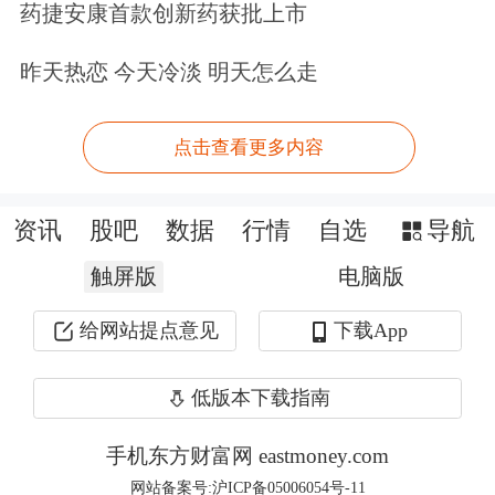
况。
巴美列捷福 (Baillie Gifford)、寇
药捷安康首款创新药获批上市
图资本管理，以及今年华尔街的现象级
昨天热恋 今天冷淡 明天怎么走
机构、由00后基金经理Leopold
Aschenbrenner管理的“态势感知”基金
点击查看更多内容
有意按照IPO价格，购合计最高达70亿
资讯
股吧
数据
行情
自选
导航
美元的ADS
。
触屏版
电脑版
给网站提点意见
下载App
低版本下载指南
手机东方财富网 eastmoney.com
网站备案号:沪ICP备05006054号-11