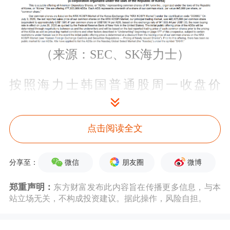
（来源：SEC、SK海力士）
按照海力士韩国普通股周一收盘价
234.3万韩元计算，对应美元价值为
1529美元。若以这个价格作为参考，每
点击阅读全文
份ADS价值152.9美元，潜在募资规模
微信
朋友圈
微博
分享至：
约272亿美元。坊间传言显示，SK海力
郑重声明：
东方财富发布此内容旨在传播更多信息，与本
士计划于周四（7月9日）确定IPO价
站立场无关，不构成投资建议。据此操作，风险自担。
格，并在周五（7月10日）正式上市。