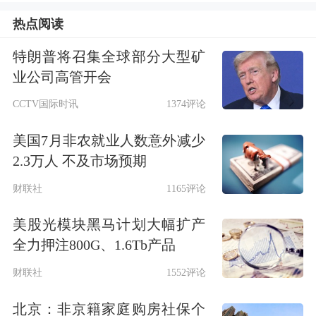
交割规则优化方案落地，交易限额和交
热点阅读
易保证金标准双调整，市场运行理性，
特朗普将召集全球部分大型矿
产业客户参与度持续提升，为焦炭期权
业公司高管开会
的推出奠定了扎实的市场基础。数据显
CCTV国际时讯
1374评论
示，自2026年6月12日相关风控参数调
美国7月非农就业人数意外减少
2.3万人 不及市场预期
整以来，焦炭期货日均成交量约8.5万
财联社
1165评论
手、日均持仓量约7.7万手，法人客户
持仓占比61%，产业参与结构持续优
美股光模块黑马计划大幅扩产
全力押注800G、1.6Tb产品
化，市场运行规范成熟，具备配套推出
财联社
1552评论
焦炭期权的良好条件。
北京：非京籍家庭购房社保个