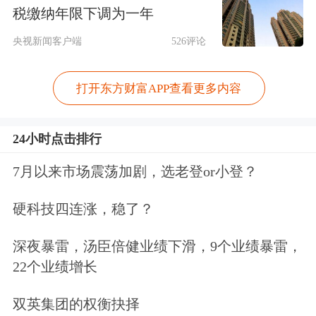
根据本次征求意见稿，焦炭期权延续大
税缴纳年限下调为一年
商所现有商品期权统一设计框架，适配
央视新闻客户端
526评论
交易所成熟规则体系。其中交易单位、
打开东方财富APP查看更多内容
报价单位、涨跌停板幅度、合约月份、
交易时间均与焦炭标的
期货
保持一致；
24小时点击排行
行权方式设置为美式；行权价格覆盖标
7月以来市场震荡加剧，选老登or小登？
的期货1.5倍涨跌停板对应区间，可满
足市场平值、实值、虚值期权交易及套
硬科技四连涨，稳了？
保需求；期权到期日、最后交易日定为
深夜暴雷，汤臣倍健业绩下滑，9个业绩暴雷，
标的期货交割月份前一个月第12个交易
22个业绩增长
日，交易所可依据法定节假日对最后交
双英集团的权衡抉择