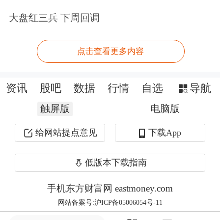
易日进行合理调整。
大盘红三兵 下周回调
立足焦炭现货贸易习惯与价格波动特
点击查看更多内容
性，大商所针对焦炭期权行权价格间
距、最小变动价位实施差异化定制设
资讯
股吧
数据
行情
自选
导航
计。行权价格间距采用分段设置、“近
触屏版
电脑版
密远疏”挂牌原则：近六个自然月期权
给网站提点意见
下载App
合约，行权价格1000元/吨—3000元/吨
区间行权间距25元/吨，1000元/吨以下
低版本下载指南
区间间距10元/吨、3000元/吨以上区间
手机东方财富网 eastmoney.com
间距50元/吨；第七个月及更远月期
网站备案号:沪ICP备05006054号-11
权，各区间行权价格间距相应翻倍。最