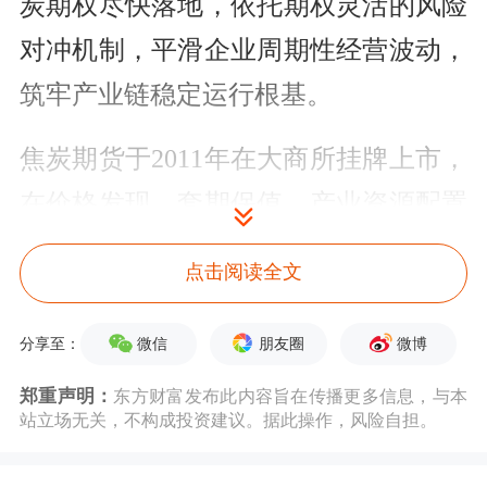
炭期权尽快落地，依托期权灵活的风险
对冲机制，平滑企业周期性经营波动，
筑牢产业链稳定运行根基。
焦炭期货于2011年在大商所挂牌上市，
在价格发现、套期保值、产业资源配置
等方面发挥了较好作用，为焦化、钢
点击阅读全文
铁、
煤炭
贸易企业保供稳价、稳定经营
提供市场化避险工具，有效增强钢铁产
微信
朋友圈
微博
分享至：
业链供应链抗风险韧性。多年来，大商
郑重声明：
东方财富发布此内容旨在传播更多信息，与本
站立场无关，不构成投资建议。据此操作，风险自担。
所持续优化风控措施，保障焦炭期货市
场平稳有序运行。今年以来，焦炭期货