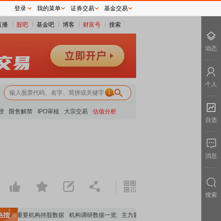
登录
我的菜单
证券交易
基金交易
直播
股吧
基金吧
博客
财富号
搜索
动态
个人
1
榜
限售解禁
IPO审核
大宗交易
估值分析
自选
消息
搜索
览
重要机构持股数据
机构调研数据一览
主力最新动向
上市公司限售股解禁一览