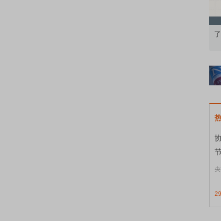
股再平衡的
债券知识通识：从基础认知到特色品种
了解北交
节
央
2