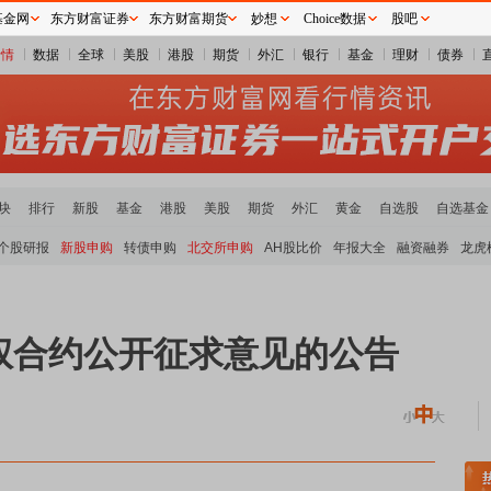
基金网
东方财富证券
东方财富期货
妙想
Choice数据
股吧
行情
数据
全球
美股
港股
期货
外汇
银行
基金
理财
债券
块
排行
新股
基金
港股
美股
期货
外汇
黄金
自选股
自选基金
个股研报
新股申购
转债申购
北交所申购
AH股比价
年报大全
融资融券
龙虎
权合约公开征求意见的公告
稀土板块领涨
小金属板块走强
半导体板块活跃
沪深资金流向
A股估值分析全