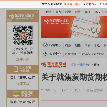
网站首页
加收藏
移动客户端
东方财富
天天
财经
焦点
股票
新股
期指
期权
关
闭
行情中心
指数
期指
期权
个股
板
数据中心
资金流向
主力排名
板块资金
首页
>
财经频道
>
正文
关于就焦炭期货期
2026年07月06日 20:32
来源： 大连商品交易所