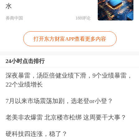
水
万亿个词元，2025年至2030年复合年增
券商中国
188评论
长率高达638.3%。
打开东方财富APP查看更多内容
在AI应用从尝鲜走向规模化落地的阶
段，企业用户面临的核心痛点正在
24小时点击排行
从“有没有模型可用”转向“能不能低成
深夜暴雷，汤臣倍健业绩下滑，9个业绩暴雷，
本、稳定、灵活地用好多模型、多芯
22个业绩增长
片”——这正是硅基流动选择的赛道切
7月以来市场震荡加剧，选老登or小登？
口。
老美非农爆雷 北京楼市松绑 这周要干大事？
与阿里云、
腾讯云
、百度智能云等头部
硬科技四连涨，稳了？
云厂商打造的“自有算力+自有模型+自