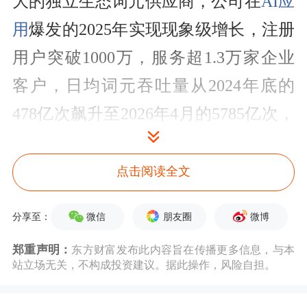
大的独立生态词元供应商，公司在
AI应
用
爆发的2025年实现现象级增长，注册
用户突破1000万，服务超1.3万家企业
客户，日均词元吞吐量从2024年底的
478亿次飙升至2026年4月的5785亿次，
单峰吞吐量突破万亿次；营收从2024年
的735万元增长至2025年的5533万元，
点击阅读全文
同比增速达653%。
微信
朋友圈
微博
分享至：
资本端，公司自2023年12月至2026年6
郑重声明：
东方财富发布此内容旨在传播更多信息，与本
月完成7轮上市前融资，最新估值达
站立场无关，不构成投资建议。据此操作，风险自担。
77.4亿元，3年估值涨幅超33倍。