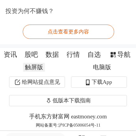
有应用”封闭生态不同，硅基流动从成
投资为何不赚钱？
立之初就定位于开放、独立的中立词元
点击查看更多内容
供应平台，不绑定单一云厂商、单一芯
片厂商或单一模型厂商，而是做连接上
资讯
股吧
数据
行情
自选
导航
游算力、中游模型与下游应用的系统软
触屏版
电脑版
件中间层。这种不与上下游竞争的定
给网站提点意见
下载App
位，让它成为所有芯片、模型厂商的共
同合作方，也是其能快速起量的核心原
低版本下载指南
因。
手机东方财富网 eastmoney.com
网站备案号:沪ICP备05006054号-11
根据招股书，公司自研的推理引擎与算