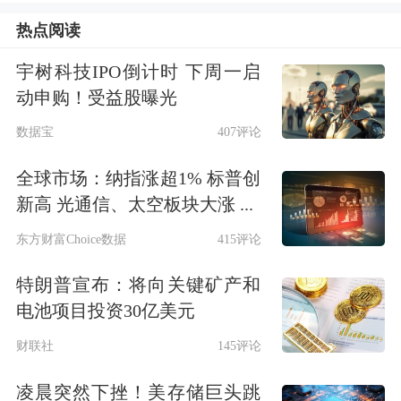
热点阅读
但高增长与资本热捧的另一面，是公司
宇树科技IPO倒计时 下周一启
仍处于未盈利阶段：2025年毛利率
动申购！受益股曝光
至-24%，全年净亏损3.45亿元，经营活
数据宝
407评论
动现金流净流出1.72亿元，仍需持续烧
全球市场：纳指涨超1% 标普创
钱投入。
新高 光通信、太空板块大涨 ...
不做封闭生态，中立定位切中企业需求
东方财富Choice数据
415评论
特朗普宣布：将向关键矿产和
根据弗若斯特沙利文的数据，中国词元
电池项目投资30亿美元
供应市场正处于爆发式增长阶段：2024
财联社
145评论
年至2025年市场规模同比增长
凌晨突然下挫！美存储巨头跳
1602.6%，预计2030年将达到约53.2百