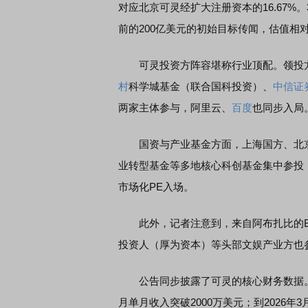
对应北京可灵经扩大注册资本的16.67%
前的200亿美元的初始目标传闻，估值相
可灵投资方阵容堪称行业顶配。领投方
席连线｜东方财富证券陈果：A股再平衡的
债券知识通识：从基础认
村
科学城基金（联合国科投资）、
中信证
，将吹向何处
两家主体参与，阿里云、
百度
也同步入局。
国资与产业基金方面，上海国方、北京
业转型基金等多地核心科创基金集中参投
市场化PE入场。
此外，记者注意到，来自阿布扎比的BlueFi
投资人（厚为资本）等头部文娱产业方也
公告同步披露了可灵的核心财务数据。商业
月单月收入突破2000万美元；到2026