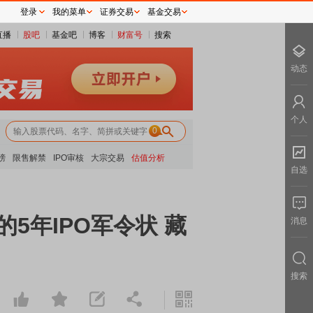
登录
我的菜单
证券交易
基金交易
直播
股吧
基金吧
博客
财富号
搜索
动态
个人
0
榜
限售解禁
IPO审核
大宗交易
估值分析
自选
的5年IPO军令状 藏
消息
搜索