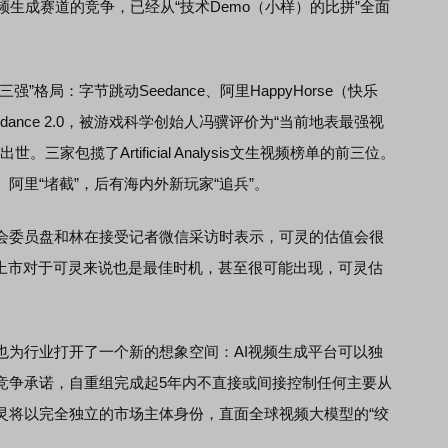
成赛道的竞争，已经从“技术Demo（小样）的比拼”全面
局：字节跳动Seedance、阿里HappyHorse（快乐
dance 2.0，被游戏科学创始人冯骥评价为“当前地表最强视
世。三家包揽了Artificial Analysis文生视频榜单的前三位。
阿里“堵截”，后有海内外新玩家“追兵”。
会委员盘和林在接受记者微信采访时表示，可灵的估值会很
时上市对于可灵来说也是最佳时机，甚至很可能出现，可灵估
行业打开了一个新的想象空间：AI视频生成平台可以独
竞争承诺，自重组完成起5年内不直接或间接控制任何主要从
灵将以完全独立的市场主体身份，直面全球视频大模型的“绞