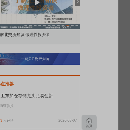
价委托那么多种，究竟怎么用？
北交所顶格打新居然只能
一键关注财经大咖
热点推荐
葛卫东加仓存储龙头兆易创新
海证券报
13
人评论
2026-08-07
首页