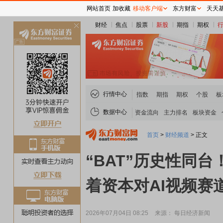
网站首页
加收藏
移动客户端
东方财富
天天
财经
焦点
股票
新股
期指
期权
关
闭
行情中心
指数
期指
期权
个股
板
数据中心
资金流向
主力排名
板块资金
首页
>
财经频道
>
正文
“BAT”历史性同台
着资本对AI视频赛
2026年07月04日 08:25
来源： 每日经济新闻