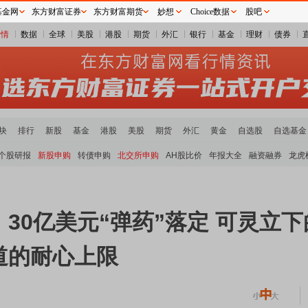
基金网
东方财富证券
东方财富期货
妙想
Choice数据
股吧
行情
数据
全球
美股
港股
期货
外汇
银行
基金
理财
债券
块
排行
新股
基金
港股
美股
期货
外汇
黄金
自选股
自选基金
个股研报
新股申购
转债申购
北交所申购
AH股比价
年报大全
融资融券
龙虎
！30亿美元“弹药”落定 可灵立下
道的耐心上限