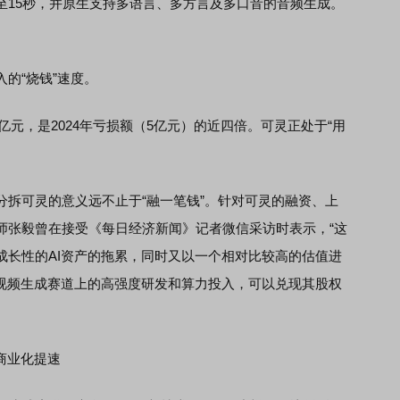
至15秒，并原生支持多语言、多方言及多口音的音频生成。
。
的“烧钱”速度。
亿元，是2024年亏损额（5亿元）的近四倍。可灵正处于“用
可灵的意义远不止于“融一笔钱”。针对可灵的融资、上
师张毅曾在接受《每日经济新闻》记者微信采访时表示，“这
成长性的AI资产的拖累，同时又以一个相对比较高的估值进
在视频生成赛道上的高强度研发和算力投入，可以兑现其股权
商业化提速