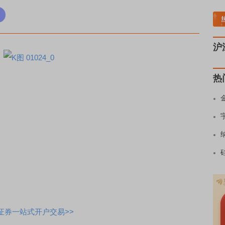
稀土板块领涨
元件板块走强
半导体板块活跃
沪深资金流向
A股估值分析全览
沪
热
证券一站式开户交易>>