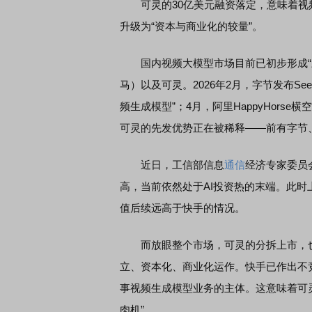
可灵的30亿美元融资落定，意味着视频生
升级为“资本与商业化的较量”。
国内视频大模型市场目前已初步形成“三强”格
马）以及可灵。2026年2月，字节发布See
频生成模型”；4月，阿里HappyHorse横空出
可灵的先发优势正在被稀释——前有字节、
近日，工信部信息
通信
经济专家委员
高，当前依然处于AI投资热的末端。此
值后续远高于快手的情况。
而放眼整个市场，可灵的分拆上市，也为
立、资本化、商业化运作。快手已作出不
事视频生成模型业务的主体。这意味着可
肉机”。