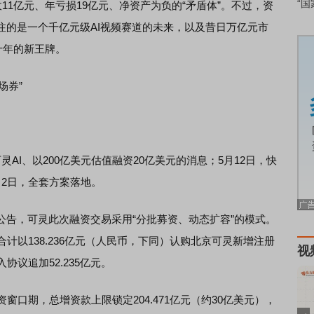
“国
11亿元、年亏损19亿元、净资产为负的“矛盾体”。不过，资
注的是一个千亿元级AI视频赛道的未来，以及昔日万亿元市
十年的新王牌。
场券”
I、以200亿美元估值融资20亿美元的消息；5月12日，快
2日，全套方案落地。
，可灵此次融资交易采用“分批募资、动态扩容”的模式。
计以138.236亿元（人民币，下同）认购北京可灵新增注册
视
协议追加52.235亿元。
口期，总增资款上限锁定204.471亿元（约30亿美元），