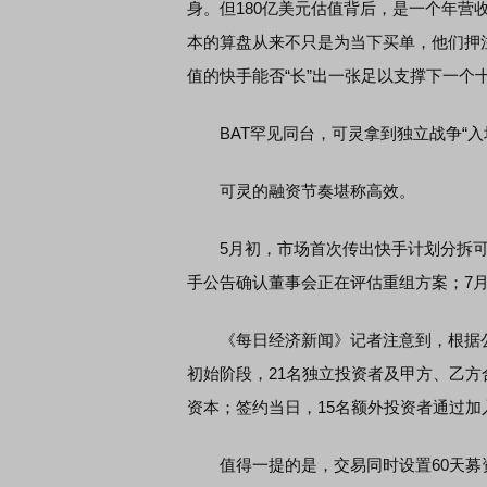
身。但180亿美元估值背后，是一个年营收
本的算盘从来不只是为当下买单，他们押
值的快手能否“长”出一张足以支撑下一个
BAT罕见同台，可灵拿到独立战争“入
可灵的融资节奏堪称高效。
5月初，市场首次传出快手计划分拆可灵A
手公告确认董事会正在评估重组方案；7月
《每日经济新闻》记者注意到，根据公告
初始阶段，21名独立投资者及甲方、乙方合
资本；签约当日，15名额外投资者通过加入
值得一提的是，交易同时设置60天募资窗