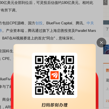
。30亿美元全部到位后，可灵投后估值约180亿美元。相对此
对有所下调。
包括CPE源峰、国方
创投
、BlueFive Capital、腾讯、
中关
知到特色品种
了解北交所知识 做理性投资者
市
券
。产业资本端，腾讯通过旗下上海启善投资及Parallel Mars
BAT在AI视频赛道上的首次“同台”，意味深长。
国科生成、深圳红土、北京
人工智能
产业基金、重庆制造
；CPE、中信金石、工银资本、弘毅投资、启明
创投
等一线
ve Capital也出现在投资名单中，
华策影视
、芒果产业
参与了融资。
上
化层面，2025年全年，可灵营收约11亿元，2025年12
2
年3月，ARR已跃升至5亿美元。但高速增长的另一面是扩大的亏