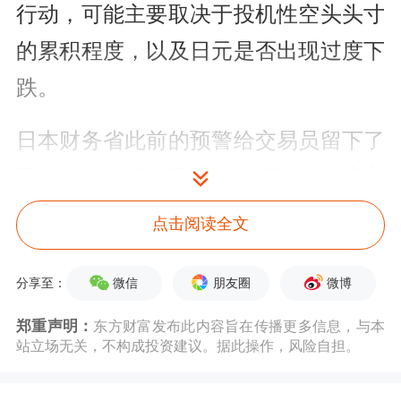
行动，可能主要取决于投机性空头头寸
的累积程度，以及日元是否出现过度下
跌。
日本财务省此前的预警给交易员留下了
平仓时间，部分日元空头得以在政府入
场前退出。消息人士称，下一轮干预将
点击阅读全文
尽量减少此类机会，通过突然行动迫使
微信
朋友圈
微博
空头集中回补，从而放大日元反弹幅
分享至：
度。
郑重声明：
东方财富发布此内容旨在传播更多信息，与本
站立场无关，不构成投资建议。据此操作，风险自担。
日本今年4月下旬至5月初投入创纪录的