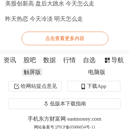
美股创新高 盘后大跳水 今天怎么走
也可能带来更明显的汇率波动。
昨天热恋 今天冷淡 明天怎么走
日本央行的政策配合同样关键。目前日
本政策利率为1%，远低于美联储3.50%
点击查看更多内容
至3.75%的利率区间，较大的日美利差
资讯
股吧
数据
行情
自选
导航
持续推动投资者卖出日元。日本央行官
触屏版
电脑版
员近期则不断强调，日元贬值正在推高
进口成本，并可能进一步传导至国内物
给网站提点意见
下载App
价。
低版本下载指南
日本央行最新发布的季度“短观”企业调
手机东方财富网 eastmoney.com
查显示，大型企业信心升至八年来最高
网站备案号:沪ICP备05006054号-11