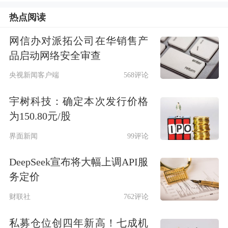
11.7万亿日元干预外汇市场。不过，干
热点阅读
预带来的效果未能持续，日元随后重回
网信办对派拓公司在华销售产
跌势，并于周三触及1美元兑162.84日
品启动网络安全审查
元，创40年来新低。周四亚洲时段，日
央视新闻客户端
568评论
元一度回升至162.18。
宇树科技：确定本次发行价格
为150.80元/股
干预时机相信应由日本财务省财务官三
界面新闻
99评论
村淳决定。自上一次干预以来，三村淳
很少再就日元走势发出直接警告。日本
DeepSeek宣布将大幅上调API服
务定价
财大臣片山皋月针对日元刷新低点，也
财联社
762评论
仅重申政府随时准备对汇率波动“作出
私募仓位创四年新高！七成机
适当回应”。