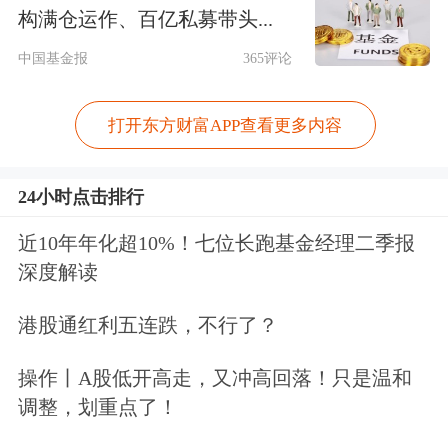
构满仓运作、百亿私募带头...
市场目前将美国就业数据视为重要观察
中国基金报
365评论
窗口。路透调查预计，美国6月非农就
打开东方财富APP查看更多内容
业人数将增加11万人，失业率保持在
4.3%。若数据强于预期，市场对美联储
24小时点击排行
加息的押注可能升温，美元兑日元或进
近10年年化超10%！七位长跑基金经理二季报
一步向165至166区间靠近，日本干预汇
深度解读
市的可能性也将上升。
港股通红利五连跌，不行了？
交易员还关注7月4日美国假期前后的市
操作丨A股低开高走，又冲高回落！只是温和
场环境。届时流动性通常较低，日本若
调整，划重点了！
选择在这一时段入场，较小规模的资金