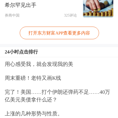
希尔罕见出手
融资余额增幅居前个股
券商中国
325评论
左右拖动表格，可查看剩余表格内容
代码
简称
最新融资余额(万元）
融资余额环比增
打开东方财富APP查看更多内容
300568
星源材质
123011.01
27.31
24小时点击排行
300873
海晨股份
28673.99
22.36
301257
普蕊斯
8879.41
21.96
用心感受我，就会发现我的美
301513
尚水智能
9268.86
20.30
周末重磅！老特又画K线
301165
锐捷网络
48838.66
19.52
完了！美国……打个伊朗还弹药不足……40万
301099
雅创电子
62697.84
17.08
亿美元美债拿什么还？
300913
兆龙互连
35136.04
15.71
301112
信邦智能
6745.44
15.06
上涨的几种形势与性质。