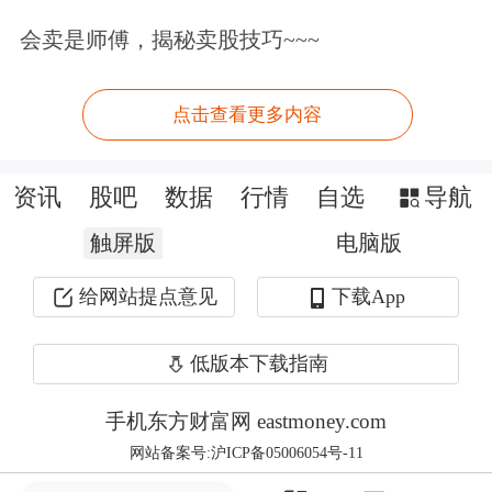
301331
恩威医药
6483.87
14.96
会卖是师傅，揭秘卖股技巧~~~
301045
天禄科技
30679.59
14.83
301592
六九一二
20289.14
14.18
点击查看更多内容
300861
美畅股份
44126.68
13.26
300481
濮阳惠成
34423.61
12.87
资讯
股吧
数据
行情
自选
导航
301393
昊帆生物
12262.11
12.70
触屏版
电脑版
301631
壹连科技
18984.43
12.37
给网站提点意见
下载App
300487
蓝晓科技
35500.53
12.34
300566
激智科技
63614.07
11.64
低版本下载指南
301603
乔锋智能
14925.59
11.51
手机东方财富网 eastmoney.com
301379
天山电子
51822.62
11.28
网站备案号:沪ICP备05006054号-11
300967
晓鸣股份
10987.57
10.94