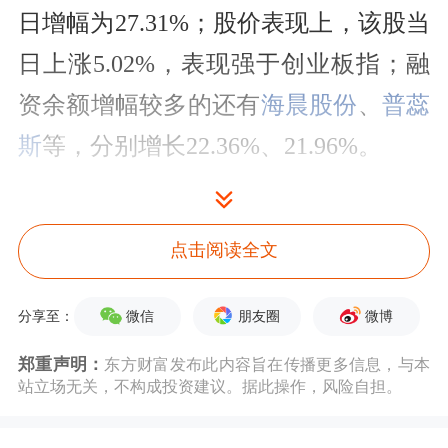
日增幅为27.31%；股价表现上，该股当
日上涨5.02%，表现强于创业板指；融
资余额增幅较多的还有
海晨股份
、
普蕊
斯
等，分别增长22.36%、21.96%。
融资余额增幅10%以上的个股中，从市
场表现来看，当日平均上涨5.82%，上
点击阅读全文
涨的有18只，涨停的有海晨股份、
濮阳
微信
朋友圈
微博
分享至：
惠成
等3只，涨幅居前的有
激智科技
、
郑重声明：
东方财富发布此内容旨在传播更多信息，与本
普蕊斯、
晓鸣股份
，涨幅分别为
站立场无关，不构成投资建议。据此操作，风险自担。
14.32%、12.85%、10.99%。跌幅居前