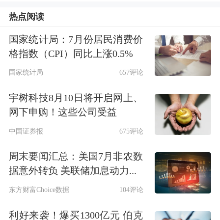
的有
苏州天脉
、
兆龙互连
、
乔锋智能
，
热点阅读
跌幅分别为10.54%、7.62%、3.44%。
国家统计局：7月份居民消费价
资金流向方面，融资余额环比增幅居前
格指数（CPI）同比上涨0.5%
个股中，7月1日主力资金净流入的有15
国家统计局
657评论
只，净流入资金居前的有濮阳惠成、
蓝
宇树科技8月10日将开启网上、
晓科技
、
富祥股份
等，净流入资金分别
网下申购！这些公司受益
为1.96亿元、1.92亿元、1.85亿元，主
中国证券报
675评论
力资金净流出的有9只，净流出资金较
周末要闻汇总：美国7月非农数
多的有
锐捷网络
、
天禄科技
、海晨股份
据意外转负 美联储加息动力...
等，净流出资金分别为4.66亿元、1.49
东方财富Choice数据
104评论
亿元、6504.03万元。
利好来袭！爆买1300亿元 伯克