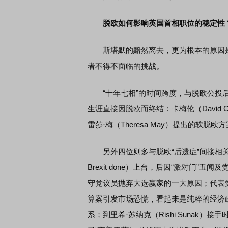
脱欧如何影响英国首相职位的稳定性
斯塔默的黯然离去，更为根本的原因是
者不得不面临的挑战。
“十年七相”的时间跨度，与脱欧公投后
生涯直接因脱欧而终结：卡梅伦（David
雷莎·梅（Theresa May）提出的软
另外四位则多与脱欧“后遗症”间接相关：鲍里斯
Brexit done）上台，后因“派对门
守党议员抛弃大选赢家的一大原因；代表党内
算案引发市场恐慌，看起来是纯粹的经济
系；到里希·苏纳克（Rishi Sunak