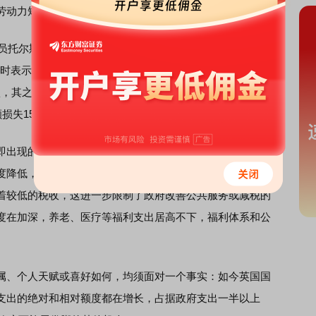
劳动力短缺使形势更加恶化。
斯滕·贝尔（Torsten Bell）答复工党议员克里斯·布洛尔
时表示，英国预算责任办公室（Office for Budget
5年11月确认，其之前的多次预估没有变化，即与未脱欧情况相比，脱欧
损失15%。
出现的，而是逐渐累积和呈现的：贸易减少，投资减少，
度降低，跨境知识和技术流动减少。这使得英国经济规模小
着较低的税收，这进一步限制了政府改善公共服务或减税的
度在加深，养老、医疗等福利支出居高不下，福利体系和公
、个人天赋或喜好如何，均须面对一个事实：如今英国国
支出的绝对和相对额度都在增长，占据政府支出一半以上