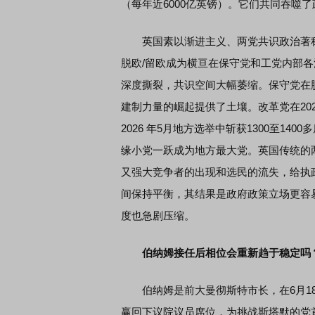
（每年近6000亿英镑）。它们共同吞噬
英国素以渐进主义、两党共识政治著称
脱欧/留欧成为横亘在保守党和工党内部
深度撕裂，共识空间大幅萎缩。保守党在
建制力量的崛起提供了土壤。改革党在202
2026 年5月地方选举中斩获1300至1
缘小党一跃成为地方最大党。英国传统的
又强大竞争者的出现和选民的流失，给执
间保持平衡，其结果是政府政策立场更容
度也急剧压缩。
伯纳姆接任后相位会重新趋于稳定吗
伯纳姆是前大曼彻斯特市长，在6月18日梅克
赢回下议院议员席位，为挑战斯塔默的党