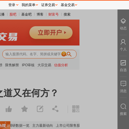
登录
我的菜单
证券交易
基金交易
直播
股吧
基金吧
博客
财富号
搜索
动态
个人
0
榜
限售解禁
IPO审核
大宗交易
估值分析
自选
”之道又在何方？
消息
搜索
构调研数据一览
主力最新动向
上市公司限售股解禁一览
昨日涨停
电力板块走强