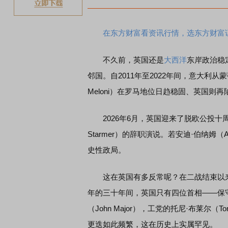
在东方财富看资讯行情，选东方财富
不久前，英国还是
大西洋
东岸政治稳
邻国。自2011年至2022年间，意大利从
Meloni）在罗马地位日趋稳固、英国则
2026年6月，英国迎来了脱欧公投十周
Starmer）的辞职演说。若安迪·伯纳姆（
史性政局。
这在英国有多反常呢？在二战结束以来的八
年的三十年间，英国只有四位首相——保守党的玛
（John Major），工党的托尼·布莱尔（To
更迭如此频繁，这在历史上实属罕见。