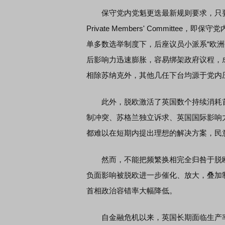
保守党内党魁更迭最新规则要求，只要有15%
Private Members' Commit
单多数选举制度下，后座议员小派系“欧洲研究小组
后影响力迅速膨胀，容易绑架政府议程，
相除苏纳克外，其他几任下台均源于党内
此外，脱欧激活了英国数个持续消耗首
制冲突、苏格兰独立诉求、英国国际影响
都难以在短期内提出理想的解决方案，民
然而，不能把频繁换相完全归咎于脱欧
负面影响被脱欧进一步催化、放大，叠加
首相政治容错率大幅降低。
自金融危机以来，英国长期面临生产率