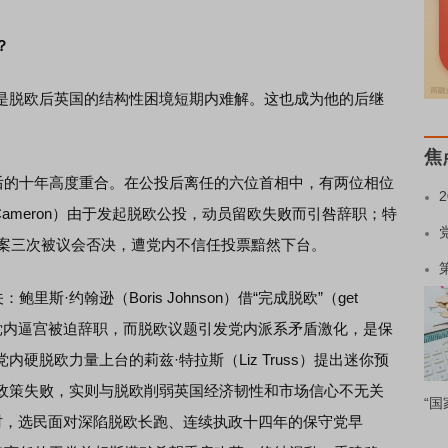
？
脱欧后英国的结构性困境短期内难解。这也成为他的后继
焦
的十年高度重合。在公投后离任的六位首相中，有两位相位
 Cameron）由于发起脱欧公投，动员留欧失败而引咎辞职；特
脱欧方案三次被议会否决，遭党内不信任投票黯然下台。
·约翰逊（Boris Johnson）借“完成脱欧”（get
”丑闻及党内逼宫被迫辞职，而脱欧议题引发党内派系矛盾激化，是保
硬脱欧力量上台的莉兹·特拉斯（Liz Truss）提出迷你预
政策失败，实则与脱欧削弱英国经济韧性和市场信心不无关
“国
）接手时，选民面对深陷脱欧长跑、连续执政十四年的保守党早