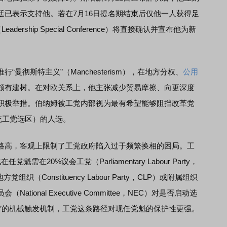
廷已表示支持他。若在7月16日提名期结束后仅他一人获得足
rship Special Conference）将直接确认并宣布他为新
彻斯特主义”（Manchesterism），在地方分权、
公用
颇有建树。在对欧关系上，他主张减少贸易摩擦、向更深度
积极举措。伯纳姆被工党内部视为最有希望能够阻挡改革党
统工党选区）的人选。
高，客观上限制了工党政府陷入过于频繁换相的困局。工
魁需在20%议会工党（Parliamentary Labour Party，
（Constituency Labour Party，CLP）或附属组织
ional Executive Committee，NEC）对是否启动选
函”的机械触发机制，工党这条路径对现任党魁的保护性更强。