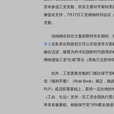
宣布参选工党党魁，而其主要对手斯特里
够提名支持，7月17日工党领袖特别会议（Leade
党魁。
伯纳姆在担任大曼彻斯特市长期间，推行“曼
事业
去私有化和政府主导公共投资等方面
融合迈进，被视为对冲后脱欧时代困境的
继续侵蚀工党“红墙”票仓（英格兰北部传
此外，工党更换党魁的门槛比保守党略
党《规则手册》（Rule Book）规定，挑战在任党
PLP）成员联署基础上，获得一定比例的地方党组织
（工会、社运）支持；且工党全国执行委员会（Nat
举具有裁量权。相较保守党“15%匿名致