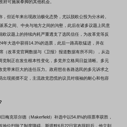
了政府可施展拳脚的其他机会。
，但近年来出现政治极化态势，尤以脱欧公投为分水岭。
各派系之间、中央与地方之间的沟壑，此后在诸多议题上民意
脱欧议题上的持续内耗严重透支了选民信任，为改革党等反
4年大选中获得14.3%的选票，此后一路高歌猛进，并在
400多席（改革党官网数据与《卫报》报道数据有所不同），从边
两党制正在发生根本性变化，多党并立格局日益清晰。多元
政党带来巨大的连任压力。政府想在各路选民的多元诉求之
易出现摇摆不定，主流政党恐慌的议员对领袖的耐心和包容
？
菲尔德（Makerfield）补选中以54.8%的得票率获胜，
首地位扫除了制度障碍。斯塔默6月22日宣布辞职后，他立刻