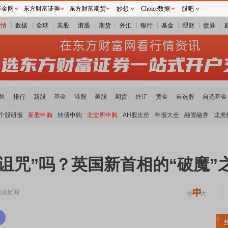
基金网
东方财富证券
东方财富期货
妙想
Choice数据
股吧
行情
数据
全球
美股
港股
期货
外汇
银行
基金
理财
债券
块
排行
新股
基金
港股
美股
期货
外汇
黄金
自选股
自选基金
个股研报
新股申购
转债申购
北交所申购
AH股比价
年报大全
融资融券
龙虎
欧诅咒”吗？英国新首相的“破魔
澎湃新闻
板块走强
半导体板块活跃
沪深资金流向
A股估值分析全览
重要机构持股数据
机