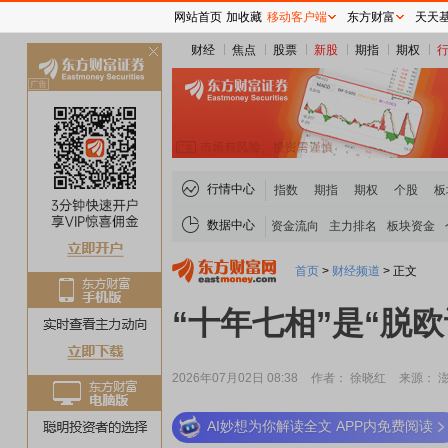
网站首页
加收藏
移动客户端
东方财富
天天
财经
焦点
股票
新股
期指
期权
关
闭
行情中心
指数
期指
期权
个股
板
数据中心
资金流向
主力排名
板块资金
首页
>
财经频道
>
正文
“十年七相”是“脱
2026年07月02日 08:38
作者： 徐晓红
来源： 
AI妙想为你解读全文 APP内免费阅读
稀土板块领涨
元件