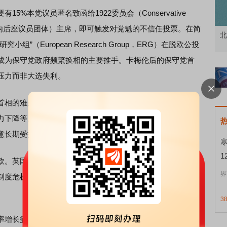
本党议员匿名致函给1922委员会（Conservative
tee，即保守党内后座议员团体）主席，即可触发对党魁的不信任投票。在简
北交所顶格打新居然只能中碎股
敢
”（European Research Group，ERG）在脱欧公投
成为保守党政府频繁换相的主要推手。卡梅伦后的保守党首
压力而非大选失利。
相的难题，包括英欧贸易与监管摩擦、北爱边界相关的宪
力下降等。无论是保守党首相还是工党首相，面对这些问题
意长期受挫容易蚕食首相的支持率。
1
。英国自身面临一些早于脱欧即已出现的结构性问题，其
界
制度危机、新冠疫情、地缘政治冲突等因素影响，执政党和
3
增长疲软、投资低迷、公共财政紧张和地区不平等等问