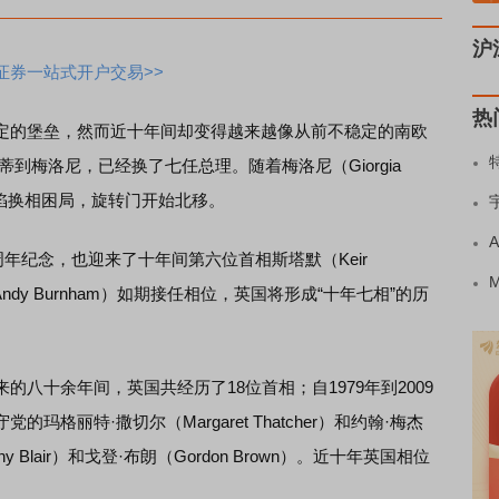
沪
证券一站式开户交易>>
热
定的堡垒，然而近十年间却变得越来越像从前不稳定的南欧
蒙蒂到梅洛尼，已经换了七任总理。随着梅洛尼（Giorgia
再陷换相困局，旋转门开始北移。
年纪念，也迎来了十年间第六位首相斯塔默（Keir
Andy Burnham）如期接任相位，英国将形成“十年七相”的历
十余年间，英国共经历了18位首相；自1979年到2009
格丽特·撒切尔（Margaret Thatcher）和约翰·梅杰
ny Blair）和戈登·布朗（Gordon Brown）。近十年英国相位