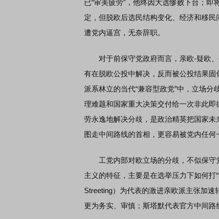
已“审美疲劳”，他终因大选惨败下台；
定，但脱欧后选民结构变化、经济和移民
遭党内逼宫，无奈辞职。
对于前保守党政府而言，亲欧-疑欧、硬
有在脱欧公投中解决，反而被公投结果固
派系林立的当代“兼容型政党”中，立场
理难题和国家重大决策交付给一次非此即
劳永逸地解决分歧，是政治精英把国家未
图走中间路线的首相，更容易被党内任何
工党内部对欧立场的分歧，不似保守党
主义的特征，主要是在选举压力下如何打“
Streeting）为代表的激进亲欧派主
更为务实、审慎；斯塔默代表官方中间路线，