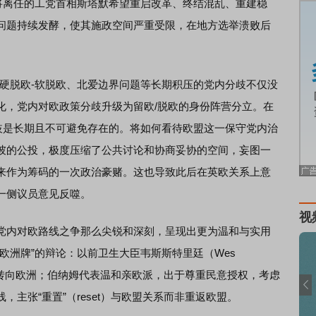
即将离任的工党首相斯塔默希望重启改革、终结混乱、重建稳
问题持续发酵，使其施政空间严重受限，在地方选举溃败后
脱欧-软脱欧、北爱边界问题等长期积压的党内分歧不仅没
化，党内对欧政策分歧升级为留欧/脱欧的身份阵营分立。在
分歧是长期且不可避免存在的。将如何看待欧盟这一保守党内治
彼的公投，极度压缩了公共讨论和协商妥协的空间，妄图一
来作为筹码的一次政治豪赌。这也导致此后在英欧关系上意
一侧议员意见反噬。
视
内对欧路线之争那么尖锐和深刻，呈现出更为温和与实用
欧洲牌”的辩论：以前卫生大臣韦斯斯特里廷（Wes
张加速转向欧洲；伯纳姆代表温和亲欧派，出于尊重民意授权，考虑
主张“重置”（reset）与欧盟关系而非重返欧盟。