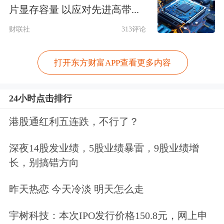
片显存容量 以应对先进高带...
保证未来几年内实现盈利，上市后亦可
财联社
313评论
能面临退市的风险”的风险提示。由此
可见，投资者投资该公司需要面临多重
打开东方财富APP查看更多内容
投资风险。也正因如此，伴随着A股市
场亏损企业上市大门的洞开，尽快完善
24小时点击排行
与之相对应的投资者保护机制迫在眉
港股通红利五连跌，不行了？
睫。
深夜14股发业绩，5股业绩暴雷，9股业绩增
长，别搞错方向
首先是要尽快完善股东减持制度，让股
东减持制度与亏损企业上市制度相匹
昨天热恋 今天冷淡 明天怎么走
配。在这个问题上，科创板有类似的规
宇树科技：本次IPO发行价格150.8元，网上申