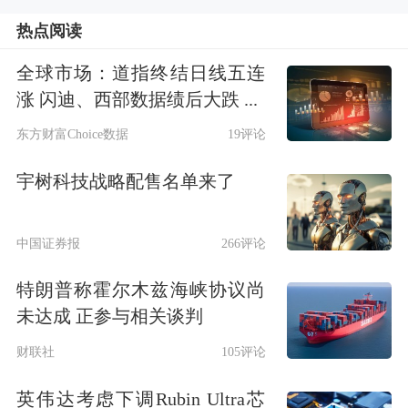
里却没有明确的盈利预期。招股书一会
热点阅读
预计公司2029年实现盈利；一会儿又预
全球市场：道指终结日线五连
测公司可能在2031年及以后实现盈利。
涨 闪迪、西部数据绩后大跌 ...
对这样的预测，招股书仍然表示，上述
东方财富Choice数据
19评论
测算不构成盈利预测或业绩承诺。公司
宇树科技战略配售名单来了
上述盈利预期及前瞻性信息是建立在推
测性假设的数据基础上的预测，具有重
中国证券报
266评论
大不确定性，投资者进行投资决策时应
特朗普称霍尔木兹海峡协议尚
谨慎使用。
未达成 正参与相关谈判
正是基于公司盈利的不确定性，因此，
财联社
105评论
该公司的招股书里还作出了“公司无法
英伟达考虑下调Rubin Ultra芯