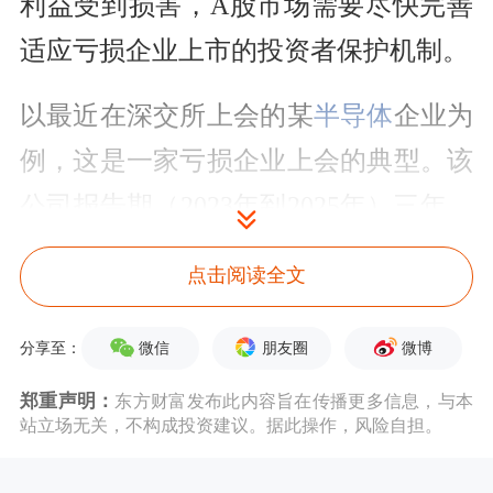
利益受到损害，A股市场需要尽快完善
适应亏损企业上市的投资者保护机制。
以最近在深交所上会的某
半导体
企业为
例，这是一家亏损企业上会的典型。该
公司报告期（2023年到2025年）三年，
净利润分别为-19.17亿元、-23.27亿
点击阅读全文
元、-24.9亿元，三年合计亏损了67.34
亿元。而截至报告期末，该公司未分配
微信
朋友圈
微博
分享至：
利润为-100.81亿元。
郑重声明：
东方财富发布此内容旨在传播更多信息，与本
站立场无关，不构成投资建议。据此操作，风险自担。
就是这样一家巨额亏损企业，在招股书