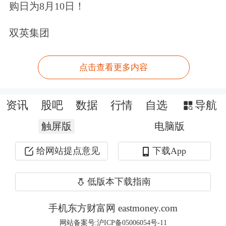
定，要求公司上市时未盈利的，在公司
购日为8月10日！
实现盈利前，控股股东、实际控制人、
双英集团
董事、监事、高级管理人员及核心技术
人员自公司股票上市之日起3个完整会
点击查看更多内容
计年度内，不得减持首发前股份。但这
个规定显然存在较大的漏洞。那就是亏
资讯
股吧
数据
行情
自选
导航
损公司上市3年后仍然没有实现盈利
触屏版
电脑版
呢，或者虽然上市3年后实现了盈利但
给网站提点意见
下载App
公司仍然存在未弥补的亏损呢？在这种
低版本下载指南
情况下，首发前的股东持股同样不应该
减持。
手机东方财富网 eastmoney.com
网站备案号:沪ICP备05006054号-11