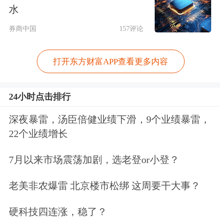
手段对冲1个月以上的风险敞口。
水
贸易模式、需求特征揭示了原木进口贸
券商中国
157评论
易风险高的原因——两头承压。“下游
打开东方财富APP查看更多内容
需求不好的时候，价格持续走低，这意
味着我们总是在高价买、低价卖，自然
24小时点击排行
会陷入持续亏损。而中东冲突爆发后，
深夜暴雷，汤臣倍健业绩下滑，9个业绩暴雷，
油价、运费都在涨，带动原木价格‘水
22个业绩增长
涨船高’，同时人民币持续升值也让我
7月以来市场震荡加剧，选老登or小登？
们进口商吃到了红利，因而盈利情况有
老美非农爆雷 北京楼市松绑 这周要干大事？
了明显改善。”王刚说。
硬科技四连涨，稳了？
期货、期权结合：