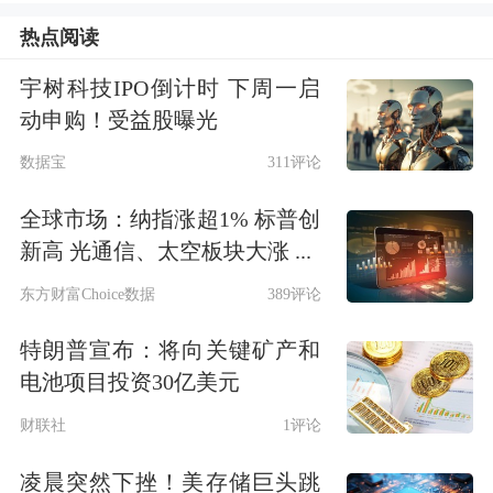
苏耀华）副总经理王刚告诉记者。
热点阅读
同样让贸易商头疼的还有下游的需求特
宇树科技IPO倒计时 下周一启
动申购！受益股曝光
征。与许多需要提前数月备料的制造业
数据宝
311评论
不同，原木下游的加工厂多为“随采随
全球市场：纳指涨超1% 标普创
用”，很少采购3个月以上的订单，采购
新高 光通信、太空板块大涨 ...
周期往往只有几天到半个月，绝大多数
东方财富Choice数据
389评论
交易都是“跟着市场走”的纯现货模式。
特朗普宣布：将向关键矿产和
这种“短平快”的下游链条，使得中游贸
电池项目投资30亿美元
易商很难通过预售等方式提前匹配销售
财联社
1评论
价格与采购价格，从而很难通过纯现货
凌晨突然下挫！美存储巨头跳