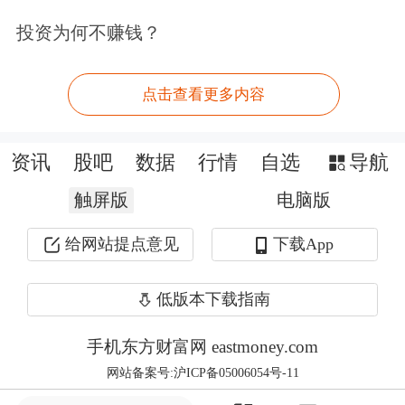
投资为何不赚钱？
赋能销售，增厚每一立方米的收益
点击查看更多内容
对原木贸易商而言，除传统的套保操作
外，期货工具本身还扮演着另一个重要
资讯
股吧
数据
行情
自选
导航
角色——额外的销售渠道。
触屏版
电脑版
记者了解到，原木现货贸易中时常出
给网站提点意见
下载App
现“有价无市”的情况：贸易商手中有大
低版本下载指南
量库存，想以市场价出货却无人问津，
但若主动降价，又可能引发价格
手机东方财富网 eastmoney.com
网站备案号:沪ICP备05006054号-11
战，“带崩”现货市场。对此，期货市场