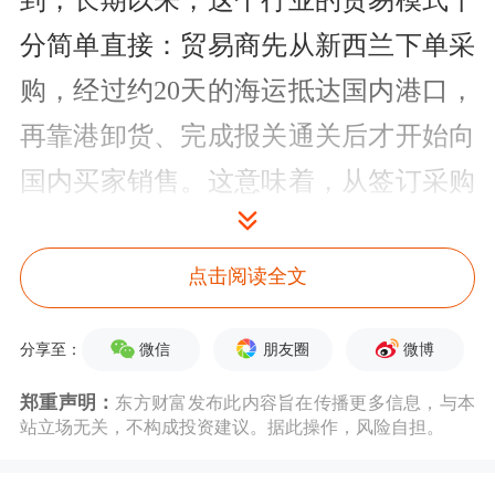
到，长期以来，这个行业的贸易模式十
分简单直接：贸易商先从新西兰下单采
购，经过约20天的海运抵达国内港口，
再靠港卸货、完成报关通关后才开始向
国内买家销售。这意味着，从签订采购
合同到货物具备销售条件，贸易商要承
受长达1个月以上的价格波动风险。
点击阅读全文
“在这种模式下，一旦船装运离港，这
微信
朋友圈
微博
分享至：
批货就成了贸易商的在途库存。如果其
郑重声明：
东方财富发布此内容旨在传播更多信息，与本
间市场价格大幅下跌，亏损便难以避
站立场无关，不构成投资建议。据此操作，风险自担。
免。”江苏耀华
物流
有限公司（简称江