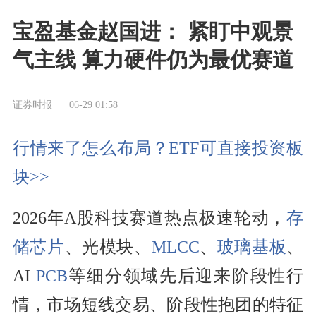
宝盈基金赵国进： 紧盯中观景
气主线 算力硬件仍为最优赛道
证券时报
06-29 01:58
行情来了怎么布局？ETF可直接投资板
块>>
2026年A股科技赛道热点极速轮动，
存
储芯片
、光模块、
MLCC
、
玻璃基板
、
AI
PCB
等细分领域先后迎来阶段性行
情，市场短线交易、阶段性抱团的特征