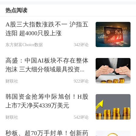
热点阅读
度去做投资，但不追逐短期爆发行情；
优先考量行业竞争格局、企业竞争壁垒
A股三大指数涨跌不一 沪指五
连阳 超4000只股上涨
和稀缺性。
东方财富Choice数据
342评论
“如果相关企业具有这些核心竞争力，
高盛：中国AI板块不存在整体
且受益于具体的产业变化将来有足够的
泡沫 三大细分领域最具投资...
业绩弹性支撑，那我对它当前的估值容
财联社
922评论
忍度会比较高。相反的，如果某些细分
韩国资金抢筹中际旭创！H股
行业短期看上去爆发性强，但相关企业
上市7天净买4339万美元
之间没有竞争差异性，我基本不会投
财联社
542评论
资，因为蓝海可能一夜之间变成红
秒板、超70万手封单！创新药