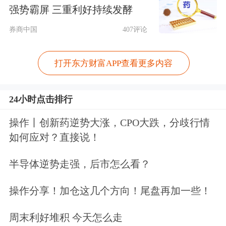
海。”他解释。
强势霸屏 三重利好持续发酵
券商中国
407评论
由于关注长期回报，赵国进的交易端偏
左侧布局，持股耐心充足、整体换手率
打开东方财富APP查看更多内容
偏低。只要产业长期逻辑不破，就可以
24小时点击排行
接受短期板块波动；同时做到主动分散
板块持仓，不押注单一热门赛道。
操作丨创新药逆势大涨，CPO大跌，分歧行情
如何应对？直接说！
在谈及持仓板块略显分散的原因时，他
半导体逆势走强，后市怎么看？
指出，若押注单一赛道需要降低选股标
操作分享！加仓这几个方向！尾盘再加一些！
准或者在细分赛道内做轮动，这与他关
注核心竞争力、关注长期目标的理念是
周末利好堆积 今天怎么走