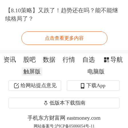
有冲突的；此外，他认为任何“风口”都
【8.10策略】又跌了！趋势还在吗？能不能继
有结束的时候，能够精准而且多次逃
续格局了？
顶，非常人所能做到的，所以提前在左
点击查看更多内容
侧布局一些未来的潜在方向，以期能够
做到相互接力驱动净值增长。
资讯
股吧
数据
行情
自选
导航
围绕“核心技术资源”选股
触屏版
电脑版
2026年科技细分行情切换频繁，但赵国
给网站提点意见
下载App
进始终坚守投资主线，不跟随市场热点
低版本下载指南
频繁调整持仓、切换赛道，选股逻辑长
手机东方财富网 eastmoney.com
期稳定，主要围绕企业“核心技术资
网站备案号:沪ICP备05006054号-11