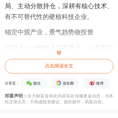
局、主动分散持仓，深耕有核心技术、
有不可替代性的硬核科技企业。
锚定中观产业，景气趋势做投资
赵国进2015年加入宝盈基金，从基层研
究员成长为资深基金经理，拥有近十年
点击阅读全文
公募生涯，他坦言自己能够完整打磨并
坚守专属投资风格，离不开宝盈基金开
微信
朋友圈
微博
分享至：
放包容、多元共生的投研文化赋能。
郑重声明：
东方财富发布此内容旨在传播更多信息，与本
站立场无关，不构成投资建议。据此操作，风险自担。
长期以来，赵国进形成了辨识度极强的
投资风格：立足中观产业变化跟踪景气