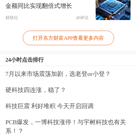
金额同比实现翻倍式增长
美国银行
大宗商品策略师Michael
财联社
40评论
Widmer写道，现在看来，此前6000美
元/盎司的目标价不太可能实现，因为
打开东方财富APP查看更多内容
通胀背景仍然“令人不安”，可能推动货
24小时点击排行
币政策收紧。
7月以来市场震荡加剧，选老登or小登？
除黄金外，ING同步下调了
白银
下半年
硬科技四连涨，稳了？
价格预期，将三、四季度银价预测由79
美元/盎司、84美元/盎司调整至68美元/
科技巨震 利好堆积 今天开启回调
盎司、74美元/盎司。白银市场虽然维
PCB爆发，一博科技涨停！与宇树科技也有关
持供不应求的格局，但核心利好动力持
系！？