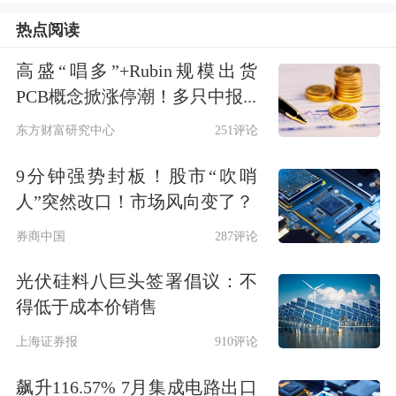
将第三季度金价目标下调至4300美元/
热点阅读
盎司，前提是美联储“按兵不动”。若美
高盛“唱多”+Rubin规模出货
联储加息三到四次，金价可能跌至3800
PCB概念掀涨停潮！多只中报...
美元/盎司。
东方财富研究中心
251评论
路透社报道援引ActivTrades分析师
9分钟强势封板！股市“吹哨
Ricardo Evangelista的观点称，从中长
人”突然改口！市场风向变了？
期来看，金价可能主要受货币政策驱
券商中国
287评论
动，美联储和美元走势将是特别重要的
光伏硅料八巨头签署倡议：不
因素。美联储的“鹰派”倾向强化了美元
得低于成本价销售
走强的势头，这正在对金价形成“逆
上海证券报
910评论
风”。
飙升116.57% 7月集成电路出口