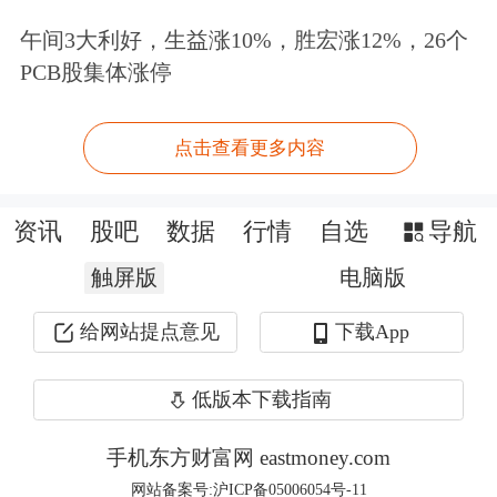
续衰减，光伏行业减银、替银技术普
午间3大利好，生益涨10%，胜宏涨12%，26个
及，光伏用银需求增速放缓，抑制银价
PCB股集体涨停
上行。不过，该机构表示，黄金、白银
点击查看更多内容
长期基本面支撑并未崩塌。各国央行持
续购金、外汇储备多元化及高位地缘风
资讯
股吧
数据
行情
自选
导航
险，依旧是黄金价格的核心支撑，只是
触屏版
电脑版
高利率利空超出预期，金价上行节奏将
给网站提点意见
下载App
放缓、波动加剧。同时，该机构依旧看
好白银价格的长期表现，认为其供需缺
低版本下载指南
口叠加全球电气化产业发展，有望实现
手机东方财富网 eastmoney.com
小幅跑赢黄金的走势。
网站备案号:沪ICP备05006054号-11