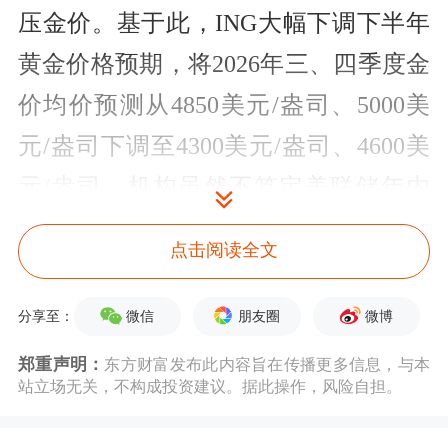
压金价。基于此，ING大幅下调下半年
黄金价格预期，将2026年三、四季度金
价均价预测从4850美元/盎司、5000美
元/盎司下调至4300美元/盎司、4600美
元/盎司。机构虽然不笃定美联储年内
加息，但投资者切勿逆势操作，且当前
点击阅读全文
地缘局势未带来避险买盘，反而推升通
胀担忧，进一步利空短期金价。
微信
朋友圈
微博
分享至：
郑重声明：
东方财富发布此内容旨在传播更多信息，与本
德意志银行
在发布的一份报告中称，黄
站立场无关，不构成投资建议。据此操作，风险自担。
金市场遭遇“‘鹰派’正在驱逐多头”，其