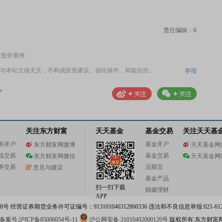
责任编辑：6
致股价重挫
与本站立场无关，不构成投资建议。据此操作，风险自担。
举报
关注东方财富
天天基金
基金交易
关注天天基
券开户
基金开户
东方财富网微博
天天基金网
线交易
基金交易
东方财富网微信
天天基金网
券交易
活期宝
意见与建议
基金产品
扫一扫下载
稳健理财
APP
 经营证券期货业务许可证编号：913101046312860336 违法和不良信息举报:021-612
案号:沪ICP备05006054号-11
沪公网安备 31010402000120号
版权所有:东方财富