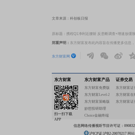
文章来源：科创板日报
原标题：携程Q1净利近腰斩 反垄断调查+增速放缓
郑重声明：
东方财富发布此内容旨在传播更多信息，
东方财富网
东方财富
东方财富产品
证券交易
东方财富免费版
东方财富证
东方财富Level-2
东方财富在
东方财富策略版
东方财富证
妙想投研助理
扫一扫下载
Choice金融终端
APP
信息网络传播视听节目许可证：0908328号
沪ICP证:沪B2-20070217
网站备