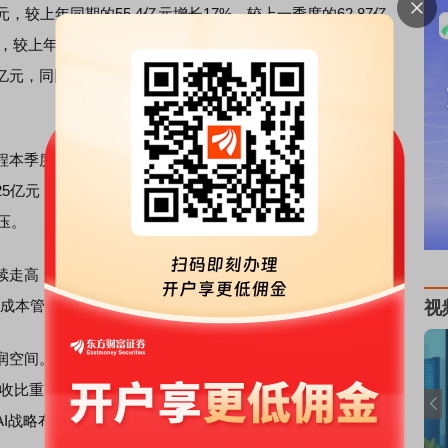
上年同期的55.4亿元增长17%，较上一季度的62.87亿
较上年同期的54.18亿元增长12%，较上一季度的53.68亿
亿元，同比上升19%；商旅管理业务营业收入为6.9亿，同比
本季度盈利水平大幅回落，出现明显的增收不增利现象。
5亿元，相较于2025年同期的43亿元近乎腰斩，同时也低于
压。
高，一季度公司营业成本达33亿元，同比增长23%，环
，成本管控压力持续加大。
视
间。一季度携程产品研发费用达40.6亿元，同比增长
营收比重高达25%。此次研发费用上涨主要源于研发人员薪酬
I战略布局。