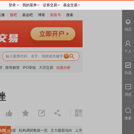
登录
我的菜单
证券交易
基金交易
直播
股吧
基金吧
博客
财富号
搜索
动态
个人
0
榜
限售解禁
IPO审核
大宗交易
估值分析
自选
挫
消息
搜索
持股数据
机构调研数据一览
主力最新动向
上市公司限售股解禁一览
昨日涨停
电