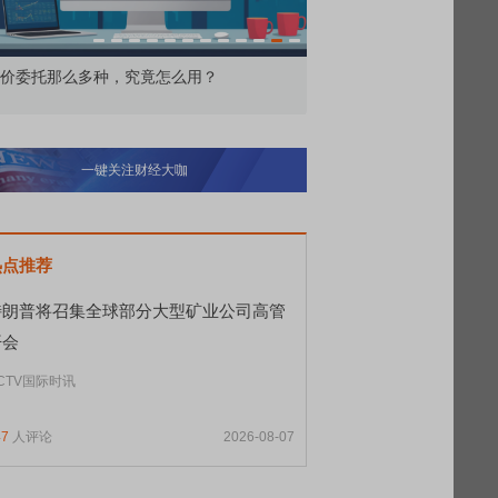
价委托那么多种，究竟怎么用？
北交所顶格打新居然只能
一键关注财经大咖
热点推荐
特朗普将召集全球部分大型矿业公司高管
开会
CTV国际时讯
47
人评论
2026-08-07