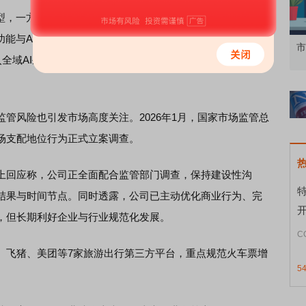
，一方面深耕自研技术，落地覆盖行程规划、内容生成、
功能与AI深度融合，优化用户与商家双向服务体验；另一方面
知到特色品种
了解北交所知识 做理性投资者
市
入全域AI生态，将旅游数据、交易库存等能力模块化，致力打
风险也引发市场高度关注。2026年1月，国家市场监管总
场支配地位行为正式立案调查。
回应称，公司正全面配合监管部门调查，保持建设性沟
结果与时间节点。同时透露，公司已主动优化商业行为、完
，但长期利好企业与行业规范化发展。
C
飞猪、美团等7家旅游出行第三方平台，重点规范火车票增
5