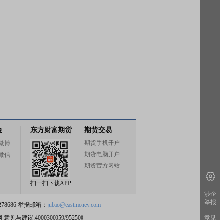
金
东方财富期货
期货交易
期货手机开户
微博
期货电脑开户
微信
期货官方网站
扫一扫下载APP
涉企
举报
78686 举报邮箱：
jubao@eastmoney.com
网
意见与建议:4000300059/952500
意见