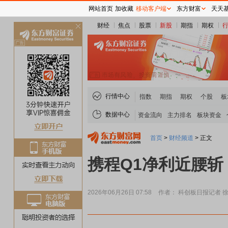
网站首页
加收藏
移动客户端
东方财富
天天
财经
焦点
股票
新股
期指
期权
关
闭
行情中心
指数
期指
期权
个股
板
数据中心
资金流向
主力排名
板块资金
首页
>
财经频道
>
正文
携程Q1净利近腰斩
2026年06月26日 07:58
作者： 科创板日报记者 
稀土板块