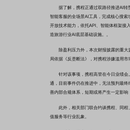
据了解，携程正通过双路径推进AI转型
智能客服的全场景AI工具，完成核心搜索
席连线｜东方财富证券陈果：A股再平衡的
债券知识通识：从基础认
开放技术能力，依托API、智能体框架接
，将吹向何处
造旅游行业AI底层基础设施。。
除盈利压力外，本次财报披露的重大监管
局依据《反垄断法》，对携程涉嫌滥用市
针对该事项，携程高管在今日业绩会上
通，目前事件仍在推进中，无法预判最终
善内部合规体系，短期或将产生一定影响
此外，相关部门联合约谈携程、同程、
值服务等行业乱象。