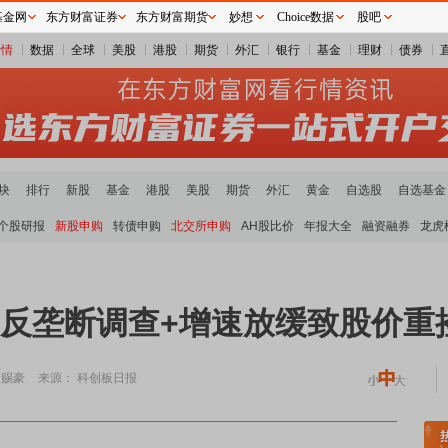
基金网
东方财富证券
东方财富期货
妙想
Choice数据
股吧
行情
数据
全球
美股
港股
期货
外汇
银行
基金
理财
债券
块
排行
新股
基金
港股
美股
期货
外汇
黄金
自选股
自选基金
个股研报
新股申购
转债申购
北交所申购
AH股比价
年报大全
融资融券
龙虎
 反垄断调查+增速放缓致股价重
徐赐豪
来源： 科创板日报
领涨
元件板块走强
半导体板块活跃
沪深资金流向
A股估值分析全览
重要机构