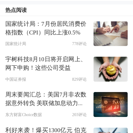
水期平均降水量为150~250毫米，枯水
热点阅读
期同样不足50毫米。此外，丰水期降水
国家统计局：7月份居民消费价
的年际波动幅度显著大于平水期与枯水
格指数（CPI）同比上涨0.5%
期，这意味着从长期维度看，川滇硅能
国家统计局
778评论
源产业每年赖以实现成本下行的窗口
宇树科技8月10日将开启网上、
期，恰恰也是降水稳定性弱、波动风险
网下申购！这些公司受益
较高的时段。
中国证券报
829评论
基于以上背景，本文的分析将从两个层
周末要闻汇总：美国7月非农数
据意外转负 美联储加息动力...
次展开：其一，厘清川滇地区降水、发
东方财富Choice数据
203评论
电量与工业硅及多晶硅产量之间的统计
关联，明确降水波动对产业的实际影响
利好来袭！爆买1300亿元 伯克