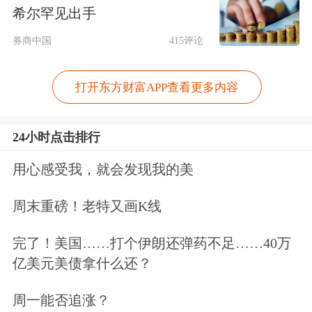
希尔罕见出手
权重；其二，结合2026年厄尔尼诺已发
券商中国
415评论
生的现状，将厄尔尼诺作为外生变量纳
入分析，探讨其通过影响降水量对产业
打开东方财富APP查看更多内容
链可能造成的潜在扰动。
24小时点击排行
川滇降水量、发电量、产量具有联动关
用心感受我，就会发现我的美
系。
基于四川、云南月度降水与水电发
电量的回归分析结果显示：四川降水与
周末重磅！老特又画K线
发电量的边际影响系数为1.22，即降水
完了！美国……打个伊朗还弹药不足……40万
量每增加1毫米，月度发电量相应增加
亿美元美债拿什么还？
1.22亿千瓦时；云南的这一系数为
周一能否追涨？