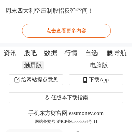
0.79。两省的系数均接近1，表明降水
周末四大利空压制股指反弹空间！
量与发电量之间存在较强的线性对应关
系。其中四川的系数略高，反映出其水
点击查看更多内容
电装机对径流变化的响应更为直接。
资讯
股吧
数据
行情
自选
导航
从发电量到工业硅、多晶硅的产量，同
触屏版
电脑版
样可观察到显著的统计关联。相关性检
给网站提点意见
下载App
验结果显示：四川工业硅产量与水电发
电量的相关系数达0.79，多晶硅为
低版本下载指南
0.56；云南工业硅为0.68，多晶硅为
手机东方财富网 eastmoney.com
0.64。两种产品与发电量均呈正向关
网站备案号:沪ICP备05006054号-11
联，且相关性较高，这表明发电量的丰