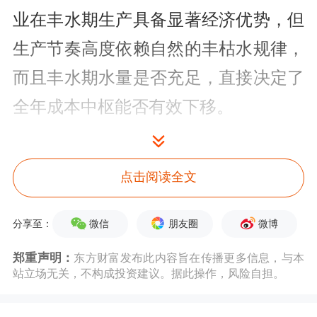
业在丰水期生产具备显著经济优势，但
生产节奏高度依赖自然的丰枯水规律，
而且丰水期水量是否充足，直接决定了
全年成本中枢能否有效下移。
根据四川省相关文件定义，6月至10月
为丰水期，5月和11月为平水期，12月
点击阅读全文
至次年4月为枯水期。1950—2024年的
微信
朋友圈
微博
分享至：
降水数据进一步印证了这一规律：四川
郑重声明：
东方财富发布此内容旨在传播更多信息，与本
丰水期平均降水量为100~200毫米区
站立场无关，不构成投资建议。据此操作，风险自担。
间，枯水期则降至50毫米以下；云南丰