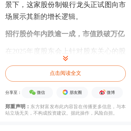
景下，这家股份制银行龙头正试图向市
场展示其新的增长逻辑。
招行股价年内跌逾一成，市值跌破万亿
在2025年度股东会上针对股东关心的股
价与估值问题，招商银行董事会秘书彭
点击阅读全文
家文在会上表示，股价影响因素众多，
更重要的在于做好自身经营。
招商银行
微信
朋友圈
微博
分享至：
对市值管理非常重视，已成立市值管理
郑重声明：
东方财富发布此内容旨在传播更多信息，与本
小组
并由其兼任组长，定期召开市值管
站立场无关，不构成投资建议。据此操作，风险自担。
理分析会议，在会议上持续传递资本市