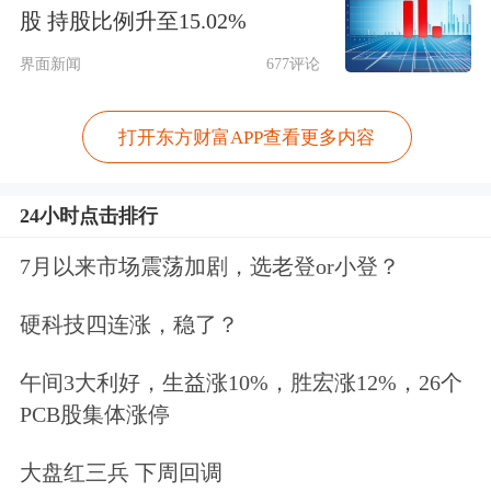
5.71%，
工商银行
、
农业银行
、
交通银
股 持股比例升至15.02%
行
和
邮储银行
今年股价则均处于下行区
界面新闻
677评论
间。股份制银行中，
中信银行
年内下跌
打开东方财富APP查看更多内容
3.82%，
浦发银行
年内跌幅甚至达到了
28.86%。
在经历了去年银行股的集体上
24小时点击排行
涨之后，多数上市银行今年以来股价出
7月以来市场震荡加剧，选老登or小登？
现不同程度的回调。
硬科技四连涨，稳了？
尽管股价有所回落，但招商银行一季度
午间3大利好，生益涨10%，胜宏涨12%，26个
业绩仍保持稳健增长。2026年一季报显
PCB股集体涨停
示，招商银行一季度营业收入达869.4
大盘红三兵 下周回调
亿，同比增长3.81%，较2025年全年