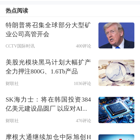
场的声音，将市场和股东诉求及时传导
热点阅读
至内部经营策略及分红决策中。
特朗普将召集全球部分大型矿
业公司高管开会
彭家文的上述表态，也与招商银行今年
CCTV国际时讯
400评论
以来的股价表现相呼应。
截至6月25日
收盘，
招商银行（SH600036）报收
美股光模块黑马计划大幅扩产
全力押注800G、1.6Tb产品
36.23元，下跌1.44%，
年内累计跌幅则
财联社
1036评论
达到了11.82%
，总市值约9137亿元。
SK海力士：将在韩国投资384
从A股上市银行整体表现来看，年内股
亿美元建设晶圆厂 以应对AI...
价呈现明显分化。国有六大行中，
中国
财联社
476评论
银行
年内涨幅达1.05%，
建设银行
上涨
摩根大通继续加仓中际旭创H