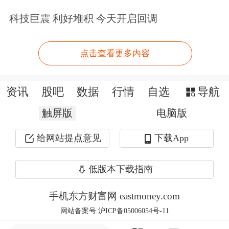
0.01%的增幅明显改善；归属于股东净
科技巨震 利好堆积 今天开启回调
利润378.52亿，增长1.52%。
点击查看更多内容
多家
银行
已强化市值管理
资讯
股吧
数据
行情
自选
导航
成立市值管理小组后，招商银行如何开
触屏版
电脑版
展相关工作亦受到市场关注。彭家文将
给网站提点意见
下载App
市值管理体系概括为三个层级。第一是
价值创造，核心是把自身经营做好，真
低版本下载指南
正为股东创造价值；第二是价值发现，
手机东方财富网 eastmoney.com
通过持续与投资者、分析师沟通及路
网站备案号:沪ICP备05006054号-11
演，让市场充分了解招行的经营成果与