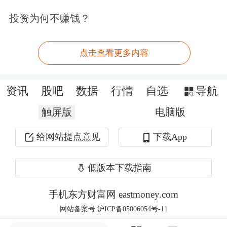
投资为何不赚钱？
点击查看更多内容
要炒股，先开户。立即开户上车>>
文章来源：中国证券报
资讯
股吧
数据
行情
自选
导航
原标题：两大芯片巨头大涨，韩国股市触发熔断
触屏版
电脑版
给网站提点意见
下载App
低版本下载指南
手机东方财富网 eastmoney.com
网站备案号:沪ICP备05006054号-11