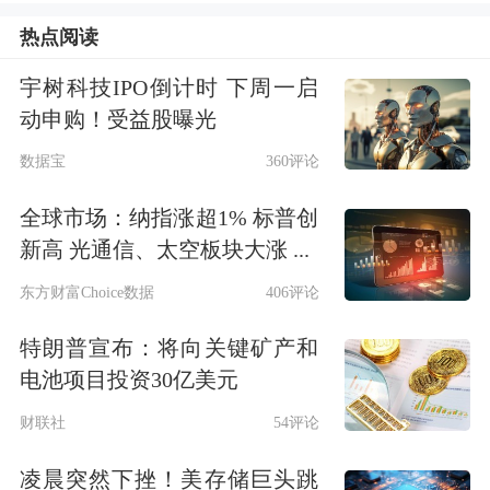
清州
先进封装
产线建设。
热点阅读
宇树科技IPO倒计时 下周一启
数据显示，当地时间6月24日，美股三
动申购！受益股曝光
大指数涨跌不一。芯片股多数下跌，费
数据宝
360评论
城
半导体
指数下跌0.18%。
高通
跌逾
全球市场：纳指涨超1% 标普创
3%，蓝博士半导体、
思佳讯
跌逾2%，
新高 光通信、太空板块大涨 ...
QORVO跌逾2%，ARM跌逾1%。受消
东方财富Choice数据
406评论
息面影响，高通盘后一度大涨逾16%。
特朗普宣布：将向关键矿产和
电池项目投资30亿美元
存储芯片巨头
美光科技
盘后公布的最新
财联社
54评论
业绩远超市场预期，盘后一度大涨逾
16%。美光科技截至5月31日的2026财
凌晨突然下挫！美存储巨头跳