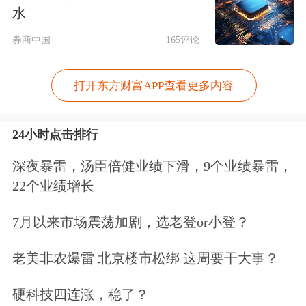
水
年第三财季财报显示，营业收入同比增
券商中国
165评论
长约346%至414.6亿美元，非GAAP口
径下调整后每股收益（EPS）同比增长
打开东方财富APP查看更多内容
超12倍至25.11美元。美光科技预计第
四财季调整后营收490亿美元至510亿美
24小时点击排行
元，分析师预期432.4亿美元。
深夜暴雷，汤臣倍健业绩下滑，9个业绩暴雷，
22个业绩增长
7月以来市场震荡加剧，选老登or小登？
老美非农爆雷 北京楼市松绑 这周要干大事？
硬科技四连涨，稳了？