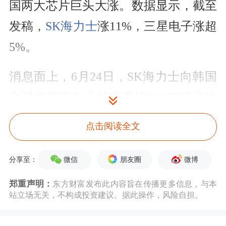
国两大芯片巨头大涨。数据显示，截至
发稿，
SK海力士
涨11%，三星电子涨超
5%。
消息面上，6月24日，SK海力士向韩国
金融监督院
电子
披露系统DART提交法
定公告文件，公司计划发行美国预托证
点击阅读全文
券（ADR）募资45.45万亿韩元，折合
约294.3亿美元，预计于7月10日在美国
微信
朋友圈
微博
分享至：
纳斯达克
交易所开始交易。公司表示，
郑重声明：
东方财富发布此内容旨在传播更多信息，与本
站立场无关，不构成投资建议。据此操作，风险自担。
募资将用于拓宽全球投资者基础、加码
AI存储（HBM）产能、龙仁晶圆厂、