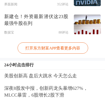
二是强行绑定企业经营状况，
编造“因
界面新闻
352评论
万科经营亏损被追责”
等不实言论，误
新建仓！外资最新潜伏这23股
导公众认知；
最强牛股在列
数据宝
88评论
三是无中生有
杜撰王石个人私生活、健
康状况等虚假内容，
刻意制造负面话
打开东方财富APP查看更多内容
题。
24小时点击排行
《反映函》显示，王石已在深圳市公安
美股创新高 盘后大跳水 今天怎么走
机关报案、向深圳市盐田区人民法院提
深夜8股发中报，创新药龙头暴增627%，
起名誉权民事诉讼及诽谤罪刑事自诉，
MLCC暴雷，6股增长2股下滑
相关案件均已正式立案。