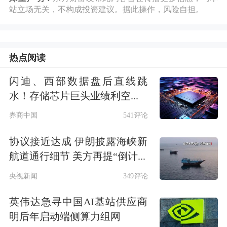
击；甚至部分虚假信息被境内外媒体援
站立场无关，不构成投资建议。据此操作，风险自担。
引转载，致使本人商业信誉、社会评价
遭受严重贬损，相关负面影响仍在持续
热点阅读
蔓延，经济损失不断扩大。
闪迪、西部数据盘后直线跳
6月22日，周兆成律师在接受记者采访
水！存储芯片巨头业绩利空...
时表示，目前通过律师团队固定证据，
券商中国
541评论
涉案不实信息主要集中为三类：
协议接近达成 伊朗披露海峡新
航道通行细节 美方再提“倒计...
一是
捏造“王石被抓、涉刑失联”
等虚假
央视新闻
349评论
人身强制措施谣言，直接贬损人格与社
英伟达急寻中国AI基站供应商
会评价；
明后年启动端侧算力组网