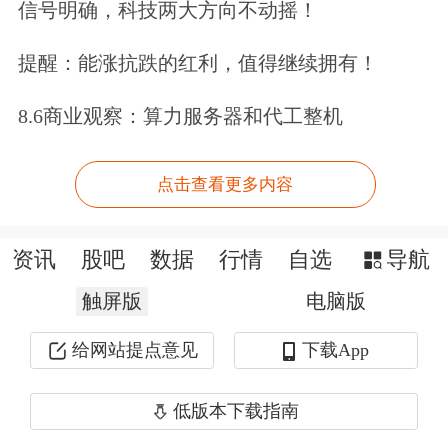
信号明确，科技两大方向不动摇！
王石在《反映函》中提出两点恳请：
提醒：能涨抗跌的红利，值得继续拥有！
第一、恳请在本次专项整治行动框架
8.6商业观察：算力服务器和代工整机
下，督促各大网络平台全面排查、清
理、下架全网针对其本人的恶意诽谤、
点击查看更多内容
造谣抹黑内容，对已被司法机关立案确
认的持续发布侵权信息的违规账号，依
资讯
股吧
数据
行情
自选
导航
法采取永久封禁措施，从源头遏制谣言
触屏版
电脑版
继续传播扩散，彻底阻断舆情恶化态
给网站提点意见
下载App
势。
低版本下载指南
第二、恳请督促各平台严格落实相关规