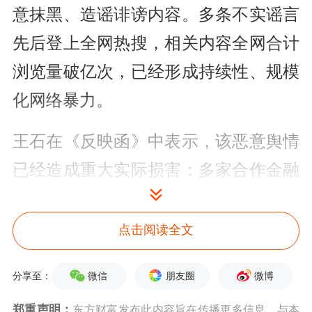
意抹黑、造谣诽谤内容。多条不实谣言
先后登上全网热搜，相关内容全网合计
浏览量破亿次，已经形成持续性、规模
化网络暴力。
王石在《反映函》中表示，该恶意舆情
已经造成重大实际损害：多家合作金融
机构暂缓对本人及关联企业的授信审
批；企业多名核心骨干纷纷离职；长期
点击阅读全文
深度合作的商业伙伴也紧急终止商务磋
微信
朋友圈
微博
分享至：
商；企业的正常经营已经遭到严重冲
郑重声明：
东方财富发布此内容旨在传播更多信息，与本