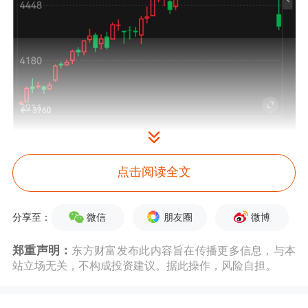
期货
日报记者注意到，此前国内鸡蛋现
点击阅读全文
货价格在5月至6月上旬走出了一轮罕见
的反季节上涨行情，多个产区的价格突
微信
朋友圈
微博
分享至：
破5元/斤，创近五年同期新高。市场人
郑重声明：
东方财富发布此内容旨在传播更多信息，与本
站立场无关，不构成投资建议。据此操作，风险自担。
士表示，端午节假期后备货“退潮”及供
应逐步修复是引发今日盘面下跌的主要