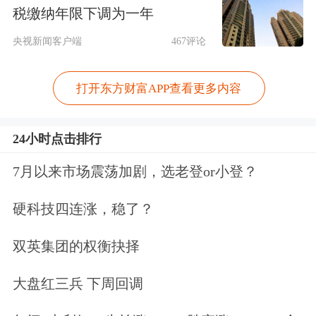
税缴纳年限下调为一年
于历史低位。数据显示，5月蛋鸡存栏
央视新闻客户端
467评论
量为12.79亿只，同比减少了约4.12%，
但在近几年的存栏量中依旧处于高位。
打开东方财富APP查看更多内容
需求方面，端午节假期备货已全面结
束，学校陆续放假导致团膳需求大幅收
24小时点击排行
缩，叠加南方梅雨季节加大了鸡蛋的储
7月以来市场震荡加剧，选老登or小登？
存难度，贸易商普遍转向“随采随销的
硬科技四连涨，稳了？
谨慎策略”，终端走货明显放缓，集中
双英集团的权衡抉择
采购意愿低迷。库存方面，前期处于极
低水平的流通环节的库存已开始持续累
大盘红三兵 下周回调
积，市场缓冲能力逐步恢复，出货压力