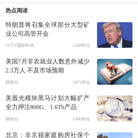
因素。
热点阅读
特朗普将召集全球部分大型矿
“今日，鸡蛋期价大跌反映的是市场逻
业公司高管开会
辑已从前期的‘供应偏紧+低库存’转
CCTV国际时讯
1268评论
向‘需求减量+库存回升+供应边际修
美国7月非农就业人数意外减少
复’。”南华研究院高级总监边舒扬说。
2.3万人 不及市场预期
据边舒扬介绍，供给方面，前期补栏鸡
财联社
1075评论
苗正持续进入开产期，新开产蛋鸡数量
美股光模块黑马计划大幅扩产
全力押注800G、1.6Tb产品
稳步增加，新增产能开始逐渐兑现，前
期供应偏紧的格局正在松动。从蛋鸡存
财联社
1498评论
栏情况来看，当前的蛋鸡存栏量并不处
北京：非京籍家庭购房社保个