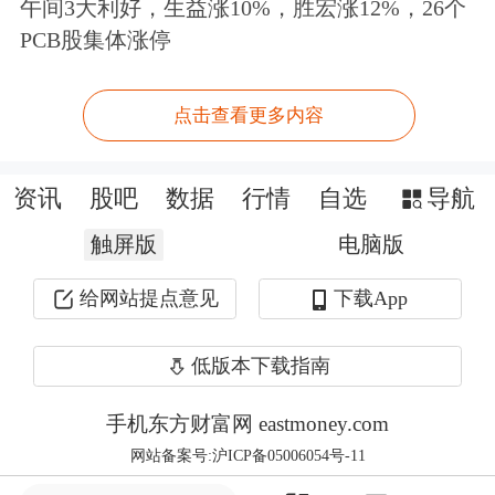
午间3大利好，生益涨10%，胜宏涨12%，26个
有所增加。
PCB股集体涨停
“此前，鸡蛋市场极低的库存量放大了
点击查看更多内容
价格弹性，使任何边际供给收缩都会快
速反映在价格上。但当库存量逐步累
资讯
股吧
数据
行情
自选
导航
积、供应边际修复、需求减量三者同时
触屏版
电脑版
出现时，前期‘低库存+低存栏’的定价
给网站提点意见
下载App
逻辑随之瓦解，需求的实质性走弱已打
破前期鸡蛋市场供应偏紧的格局。预计
低版本下载指南
短期内蛋价将延续弱势，后市需关注库
手机东方财富网 eastmoney.com
存累积节奏及暑期消费变化。”边舒扬
网站备案号:沪ICP备05006054号-11