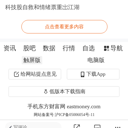
和6位。
科技股自救和情绪票重岀江湖
深圳电子信息产业底蕴雄厚，仅在深圳
点击查看更多内容
华强北一条街，就诞生了三位存储业上
榜富人：
江波龙
蔡华波、
德明利
李虎、
资讯
股吧
数据
行情
自选
导航
佰维存储
孙成思，持股市值分别为
触屏版
电脑版
432.9亿元、184.2亿元和94.5亿元。其
给网站提点意见
下载App
中，51岁的李虎和38岁的孙成思均在今
低版本下载指南
年首度上榜，德明利所在行业为存储主
控芯片，佰维存储主要产品则是
半导体
手机东方财富网 eastmoney.com
网站备案号:沪ICP备05006054号-11
存储器。蔡华波则从去年的榜单第222
写评论 ...