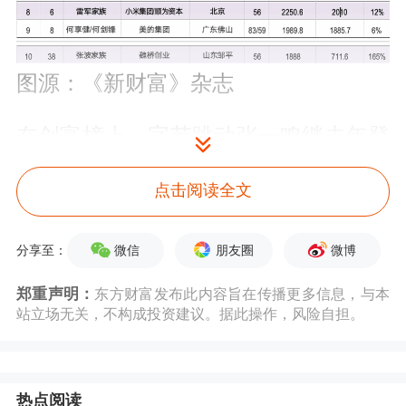
图源：《新财富》杂志
在创富榜上，字节跳动张一鸣继去年登
顶之后，今年以5439亿元继续保持榜单
点击阅读全文
冠军。
农夫山泉
钟睒睒、腾讯马化腾分
别以4416亿元、4332亿元继续稳居第
微信
朋友圈
微博
分享至：
二、三名。此外，
中国宏桥
的张波家族
郑重声明：
东方财富发布此内容旨在传播更多信息，与本
站立场无关，不构成投资建议。据此操作，风险自担。
持股市值大幅上涨165%，以1888亿元
重回前十。
热点阅读