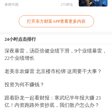
券商中国
275评论
其中，广东依托多年的
电子
信息业霸主
优势再次腾飞，在
PCB
（
印刷
电路
打开东方财富APP查看更多内容
板）、存储、芯片、
机器人
、AI硬件等
24小时点击排行
领域涌现出大批新富，逐渐填补了地产
深夜暴雷，汤臣倍健业绩下滑，9个业绩暴雷，
富人落榜后的空缺。全国10位PCB领域
22个业绩增长
上榜企业家，广东拥有8位。
老美非农爆雷 北京楼市松绑 这周要干大事？
进一步聚焦粤港澳大湾区，南都·湾财
投资为何不赚钱？
社记者统计，大湾区11座城市共有103
位企业家上榜，其中深圳以61位上榜人
跟着卧龙一起看财报：寒武纪半年报大赚 23
亿！内资跑路外资抄底，我们散户怎么办？
数遥遥领先，广州和香港则分别有19位