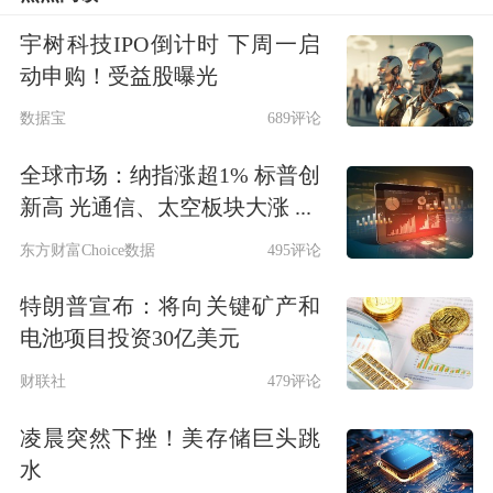
从行业分布来看，TMT（科技、媒体和
宇树科技IPO倒计时 下周一启
通信
）、
医药生物
、机械与电气设备依
动申购！受益股曝光
次占据创富前三赛道。如果从各行业上
数据宝
689评论
榜企业家持股市值总和的增速来看，则
全球市场：纳指涨超1% 标普创
是金属与冶炼、建筑与建材、机械电气
新高 光通信、太空板块大涨 ...
设备行业分别以133%、102%、76%的
东方财富Choice数据
495评论
同比涨幅领先。
特朗普宣布：将向关键矿产和
电池项目投资30亿美元
地域分布方面，广东、浙江、北京、上
财联社
479评论
海依然是创业的“风水宝地”，分别上榜
99人、80人、69人、62人，四地上榜人
凌晨突然下挫！美存储巨头跳
水
数量合计占比超过六成。