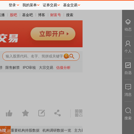
登录
我的菜单
证券交易
基金交易
直播
股吧
基金吧
博客
财富号
搜索
动态
个人
0
榜
限售解禁
IPO审核
大宗交易
估值分析
自选
消息
搜索
全览
重要机构持股数据
机构调研数据一览
主力最新动向
上市公司限售股解禁一