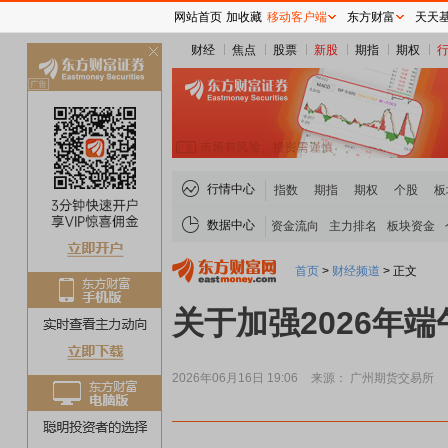
网站首页
加收藏
移动客户端
东方财富
天天
财经
焦点
股票
新股
期指
期权
关
闭
行情中心
指数
期指
期权
个股
板
数据中心
资金流向
主力排名
板块资金
首页
>
财经频道
>
正文
关于加强2026年
2026年06月16日 19:06
来源： 广州期货交易所