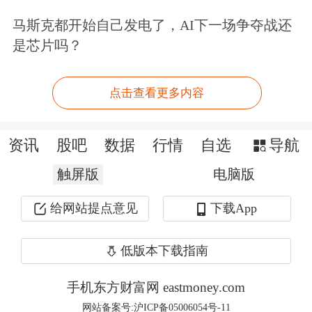
股权流入不明主体的风险。这一穿透式
马斯克都开始自己发电了，AI下一场争夺战还
核查机制在创业融资中极为罕见。
是芯片吗？
唯一的例外是国家人工智能产业投资基
点击查看更多内容
金，该基金直接注资DeepSeek主体，不
受锁定期约束并享有投票权。
资讯
股吧
数据
行情
自选
导航
触屏版
电脑版
工商信息显示，目前梁文锋直接持有
给网站提点意见
下载App
Deepseek（杭州深度求索
人工智能
基础
技术研究有限公司）34%的股份，最终
低版本下载指南
受益股份约84.29%，拥有100%表决
手机东方财富网 eastmoney.com
权。
网站备案号:沪ICP备05006054号-11