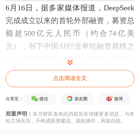
6月16日，据多家媒体报道，DeepSeek
完成成立以来的首轮外部融资，募资总
额超500亿元人民币（约合74亿美
元），创下中国AI行业单轮融资规模之
最。本轮融资后，公司估值约3380亿元
（约合500亿美元），跻身国内估值最
点击阅读全文
高的AI企业行列。
微信
朋友圈
微博
分享至：
从出资阵容看，梁文锋本人以200亿元
郑重声明：
东方财富发布此内容旨在传播更多信息，与本
成为最大出资方；腾讯出资100亿元，
站立场无关，不构成投资建议。据此操作，风险自担。
宁德时代
出资50亿元，
京东
、
网易
、