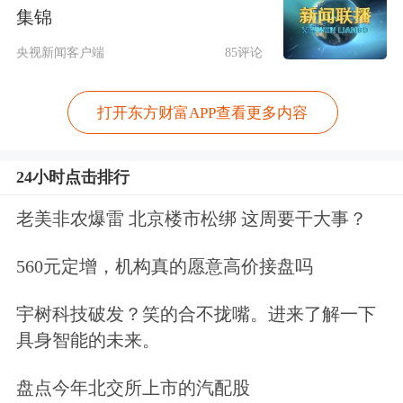
集锦
权。所有投资方股权设有五年锁定期，
央视新闻客户端
85评论
锁定期内不得转让。
这一安排在初创企业中极为罕见——字
打开东方财富APP查看更多内容
节跳动、OpenAI等头部企业的股权均
24小时点击排行
可在市场流通。有知情人士称，梁文锋
老美非农爆雷 北京楼市松绑 这周要干大事？
坚定主张AI技术开源普惠，五年锁定期
正是为了筛选不追求短期套现的长期资
560元定增，机构真的愿意高价接盘吗
本。
宇树科技破发？笑的合不拢嘴。进来了解一下
具身智能的未来。
此外，梁文锋团队还要求核查所有出资
基金背后的有限合伙人真实身份，规避
盘点今年北交所上市的汽配股