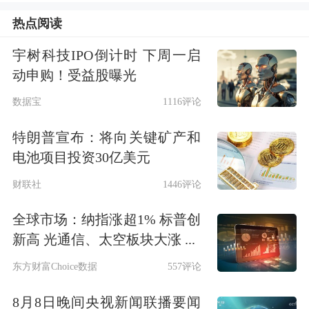
IDG资本各出资30亿元，国家人工智能
热点阅读
产业投资基金出资10亿元。阵容横跨互
宇树科技IPO倒计时 下周一启
联网巨头、产业资本与知名投资机构，
动申购！受益股曝光
体现了不同领域头部机构对DeepSeek技
数据宝
1116评论
术实力和商业前景的广泛认可。
特朗普宣布：将向关键矿产和
据知情人士透露，除国家人工智能产业
电池项目投资30亿美元
投资基金外，所有外部投资方的资金需
财联社
1446评论
注入由创始人梁文锋管理的有限合伙企
全球市场：纳指涨超1% 标普创
新高 光通信、太空板块大涨 ...
业，而非直接投向DeepSeek主体。外部
东方财富Choice数据
557评论
投资方不享有公司投票权，仅可获取优
先财务信息并拥有后续融资的优先投资
8月8日晚间央视新闻联播要闻