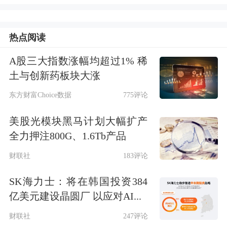
业逐步形成以Unity与Unreal Engine为代
表的第三方双寡头格局，自研引擎占比
热点阅读
由2012年的71%下降至2024年的13%。
A股三大指数涨幅均超过1% 稀
土与创新药板块大涨
传统引擎主要承担渲染、物理模拟、动
东方财富Choice数据
775评论
画播放与资源调度等底层执行功能，而
AI能力嵌入后，引擎开始具备资产生
美股光模块黑马计划大幅扩产
全力押注800G、1.6Tb产品
成、场景理解、行为推演、自动测试与
财联社
183评论
性能优化能力，逐渐成为连接模型、资
源库与开发流程的智能中枢。我们认
SK海力士：将在韩国投资384
亿美元建设晶圆厂 以应对AI...
为，第三方引擎的通用基础设施地位短
财联社
247评论
期或受到一定冲击，但其价值中枢将逐