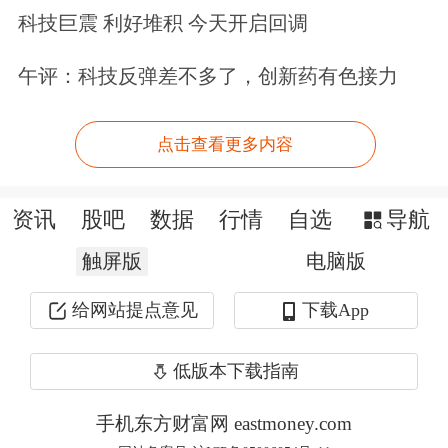
科技巨震 利好堆积 今天开启回调
补帧与贴图制作已实现高效渗透，3D
资产则处于前端提效阶段；3）程序
午评：科技反弹差不多了，创新药有色接力
端，AI代码生成、智能补全与自动测试
点击查看更多内容
显著提升研发效率，25年末Unity开发
者开发时长中位数已较2022年下降
资讯
股吧
数据
行情
自选
导航
77%；4）运营端，买量素材生产、AI
触屏版
电脑版
客服与智能营销等领域应用成熟。我们
给网站提点意见
下载App
测算，当前AI的应用可节约全球现有从
业者总数的三分之一，带动供给端AI
综
低版本下载指南
合
提效幅度约52%，对应约200亿美元
手机东方财富网 eastmoney.com
的成本节约。