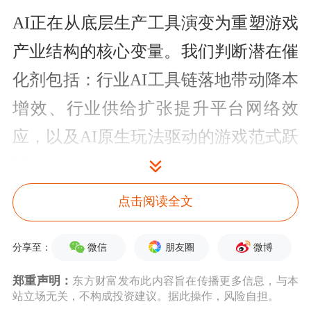
AI正在从底层生产工具演变为重塑游戏
产业结构的核心变量。我们判断潜在催
化剂包括：行业AI工具链落地带动降本
增效、行业供给扩张提升平台网络效
应，以及AI原生玩法驱动的游戏范式跃
迁。
点击阅读全文
上游：AI推动引擎向智能生成平台演
进，重构游戏工业底座
微信
朋友圈
微博
分享至：
AI正在推动游戏引擎由传统功能执行工
郑重声明：
东方财富发布此内容旨在传播更多信息，与本
站立场无关，不构成投资建议。据此操作，风险自担。
具向智能生成平台演进。过去十年，行