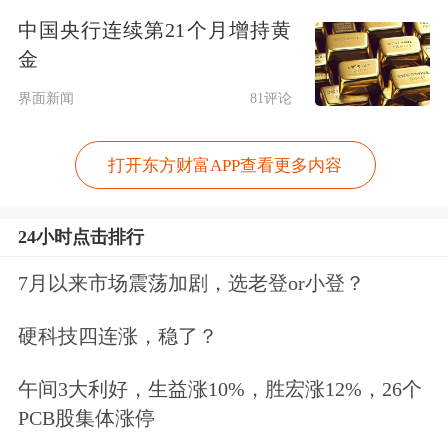
中国央行连续第21个月增持黄
步由授权工具转向AI工作流、开发者生
金
态与云端协同平台，带动价值链空间的
界面新闻
81评论
长期提升。
打开东方财富APP查看更多内容
中游：AI实现研发全链路提效，驱动内
容供给爆发
24小时点击排行
AI提升游戏研发全链路效率，推动供给
7月以来市场震荡加剧，选老登or小登？
从线性约束走向指数扩张：1）策划
硬科技四连涨，稳了？
端，AI已广泛应用于创意发散、资料整
午间3大利好，生益涨10%，胜宏涨12%，26个
理与玩法原型生成，AI参与占比可达
PCB股集体涨停
55%；2）美术端，2D素材生成、动画