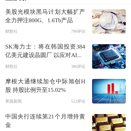
让、信息披露、自律监管、投资人权益
美股光模块黑马计划大幅扩产
保护等方面与交易所债券市场现行监管
全力押注800G、1.6Tb产品
要求保持一致。
财联社
790评论
SK海力士：将在韩国投资384
业内人士认为，这样的制度安排主要是
亿美元建设晶圆厂 以应对AI...
为了维持债券市场规则的统一性，减少
财联社
386评论
跨市场执行成本，让券商、律师事务
摩根大通继续加仓中际旭创H
所、会计师事务所等中介机构能够沿用
股 持股比例升至15.02%
成熟经验，发行人也不用重新适应一套
界面新闻
522评论
新体系。发行人、券商、律所、会计
中国央行连续第21个月增持黄
所、评级等从业方可以基本上将相关展
金