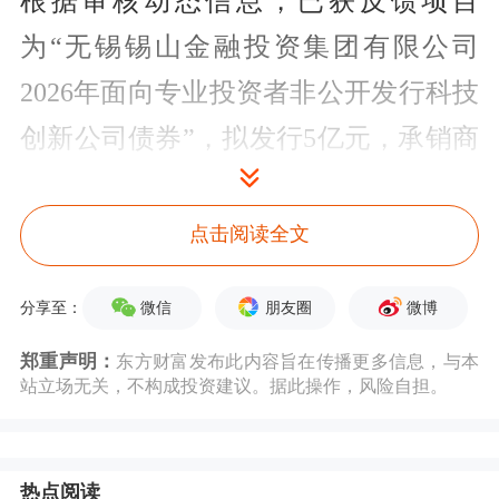
根据审核动态信息，已获反馈项目
为“无锡锡山金融投资集团有限公司
2026年面向专业投资者非公开发行科技
创新公司债券”，拟发行5亿元，承销商
为华泰联合证券。该项目于5月26日受
理，6月12日获反馈。
点击阅读全文
今年4月30日，北交所发布了非公开发
微信
朋友圈
微博
分享至：
行公司债券基本业务规则及配套指引指
郑重声明：
东方财富发布此内容旨在传播更多信息，与本
南，并于2026年5月6日正式启动私募债
站立场无关，不构成投资建议。据此操作，风险自担。
受理审核工作。《北京证券交易所非公
开发行公司债券挂牌规则》在挂牌转
热点阅读