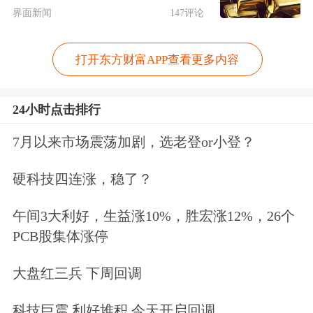
业思路、经验、风控内核标准进行平
界面新闻
147评论
移。对市场而言，规则趋同意味着展业
更顺畅、风险更可控、制度更稳定。
打开东方财富APP查看更多内容
与此同时，为满足市场需要，北交所决
24小时点击排行
定为非公开发行公司债券分配并启
7月以来市场震荡加剧，选老登or小登？
用“910000—910999”代码段。北交所暂
硬科技四连涨，稳了？
免收取非公开发行公司债券挂牌初费和
挂牌年费。
午间3大利好，生益涨10%，胜宏涨12%，26个
PCB股集体涨停
资深投资人周运南表示，北交所推出的
大盘红三兵 下周回调
私募债，是北交所继国债和地方政府债
科技巨震 利好堆积 今天开启回调
之后又一个债券业务的精细化品种，充