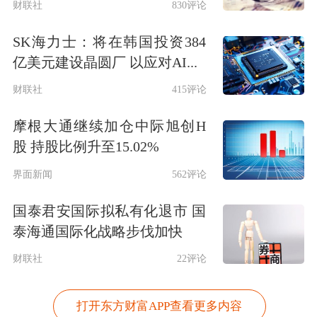
财联社
830评论
SK海力士：将在韩国投资384
亿美元建设晶圆厂 以应对AI...
财联社
415评论
摩根大通继续加仓中际旭创H
股 持股比例升至15.02%
界面新闻
562评论
国泰君安国际拟私有化退市 国
泰海通国际化战略步伐加快
财联社
22评论
打开东方财富APP查看更多内容