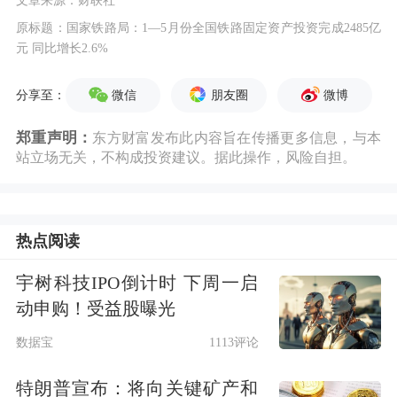
原标题：国家铁路局：1—5月份全国铁路固定资产投资完成2485亿
元 同比增长2.6%
微信
朋友圈
微博
分享至：
郑重声明：
东方财富发布此内容旨在传播更多信息，与本
站立场无关，不构成投资建议。据此操作，风险自担。
热点阅读
宇树科技IPO倒计时 下周一启
动申购！受益股曝光
数据宝
1113评论
特朗普宣布：将向关键矿产和