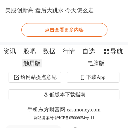
个高频场景。
美股创新高 盘后大跳水 今天怎么走
阿里千问APP已陆续接入地图、打车、
点击查看更多内容
购物、闪购等数十个阿里生态Agent，
字节豆包则接入抖音电商，支持在豆包
资讯
股吧
数据
行情
自选
导航
APP内直接下单商品并完成支付，无需
触屏版
电脑版
跳转抖音。
给网站提点意见
下载App
AI应用商业化具备广阔空间
低版本下载指南
中国银河
证券最新研报指出，随着国内
手机东方财富网 eastmoney.com
大模型的持续迭代与落地，AI应用商业
网站备案号:沪ICP备05006054号-11