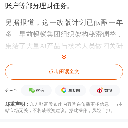
账户等部分理财任务。
另据报道，这一改版计划已酝酿一年
多。早前蚂蚁集团组织架构秘密调整，
集结了大量AI产品与技术人员做闭关研
发测试。
点击阅读全文
博通
咨询首席分析师王蓬博指出，支付
宝全面推进AI改造，会加大和同类产品
微信
朋友圈
微博
分享至：
在智能化方向的竞争力度，也肯定会带
郑重声明：
东方财富发布此内容旨在传播更多信息，与本
动整个
移动支付
行业完成从工具应用到
站立场无关，不构成投资建议。据此操作，风险自担。
智能服务平台的转变。