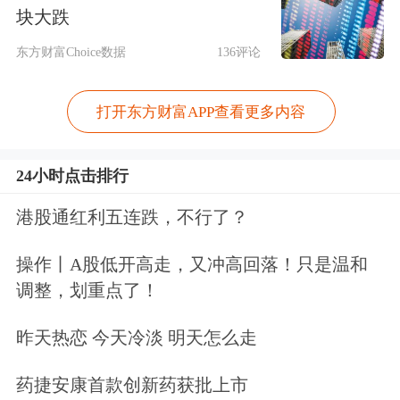
块大跌
一周前，微信正式宣布，面向开发者提
东方财富Choice数据
136评论
供接入微信AI生态的能力，开发者需
打开东方财富APP查看更多内容
在“小程序管理后台—AI能力”主动授权
接入微信AI。
24小时点击排行
随着此次微信AI生态的进展公布，
京东
港股通红利五连跌，不行了？
作为首批内测团队率先接入，将围绕电
操作丨A股低开高走，又冲高回落！只是温和
商、外卖、
物流
等业务接入微信AI
调整，划重点了！
Agent，美团、滴滴、
携程
、
同程旅行
昨天热恋 今天冷淡 明天怎么走
等十余个平台作为首批内测团队接入，
药捷安康首款创新药获批上市
覆盖电商、本地生活、出行、旅游等多