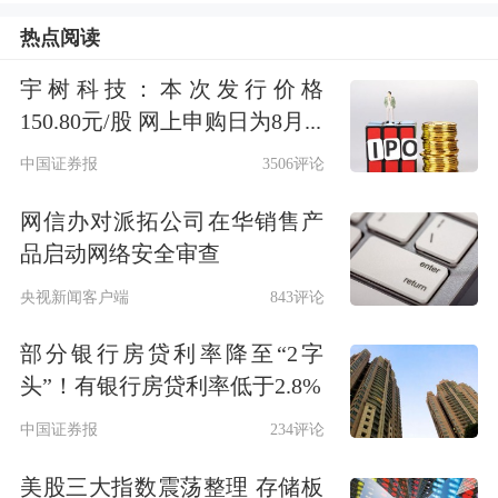
热点阅读
宇树科技：本次发行价格
150.80元/股 网上申购日为8月...
中国证券报
3506评论
网信办对派拓公司在华销售产
品启动网络安全审查
央视新闻客户端
843评论
大厂纷纷加速
AI应用
落地
部分银行房贷利率降至“2字
头”！有银行房贷利率低于2.8%
不止蚂蚁集团，腾讯旗下微信、阿里千
中国证券报
234评论
问、字节豆包等均在加速构建各自AI生
美股三大指数震荡整理 存储板
态。