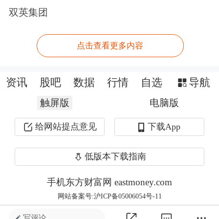
行人也不用重新适应一套新体系。发行
双英集团
人、券商、律所、会所、评级等从业机
点击查看更多内容
构可以基本上将相关展业思路、经验、
风控内核标准进行平移。对市场而言，
资讯
股吧
数据
行情
自选
导航
规则趋同意味着展业更顺畅、风险更可
触屏版
电脑版
控、制度更稳定。
给网站提点意见
下载App
与此同时，为满足市场需要，北交所决
定为非公开发行公司债券分配并启用
低版本下载指南
910000—910999代码段。北交所暂免收
手机东方财富网 eastmoney.com
取非公开发行公司债券挂牌初费和挂牌
网站备案号:沪ICP备05006054号-11
年费。
写评论 ...