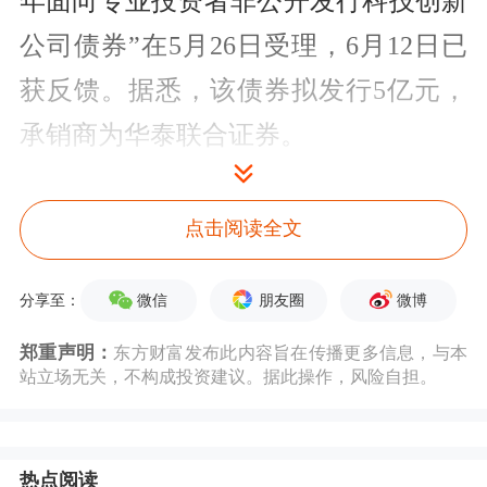
年面向专业投资者非公开发行科技创新
公司债券”在5月26日受理，6月12日已
获反馈。据悉，该债券拟发行5亿元，
承销商为华泰联合证券。
“北京首都创业集团有限公司2026年面
点击阅读全文
向专业投资者非公开发行公司债券”拟
募资30亿元，承销商有3家，分别是
中
微信
朋友圈
微博
分享至：
信证券
、银河证券、
首创证券
。“北京
郑重声明：
东方财富发布此内容旨在传播更多信息，与本
首都创业集团有限公司2026年面向专业
站立场无关，不构成投资建议。据此操作，风险自担。
投资者非公开发行短期公司债券”拟募
资金额20亿元，承销商也是上述3家券
热点阅读