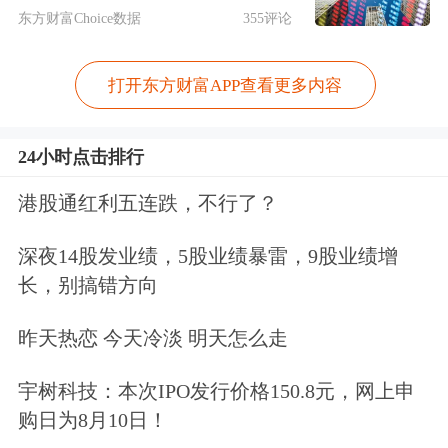
指引指南，并于2026年5月6日正式启动
东方财富Choice数据
355评论
私募债受理审核工作。
打开东方财富APP查看更多内容
《北京证券交易所非公开发行公司债券
24小时点击排行
挂牌规则》在挂牌转让、信息披露、自
律监管、投资人权益保护等方面与交易
港股通红利五连跌，不行了？
所债券市场现行监管要求保持一致。
深夜14股发业绩，5股业绩暴雷，9股业绩增
长，别搞错方向
业内人士认为，这样的制度安排，主要
昨天热恋 今天冷淡 明天怎么走
是为了维持债券市场规则的统一性，减
少跨市场执行成本，让券商、律师、会
宇树科技：本次IPO发行价格150.8元，网上申
购日为8月10日！
计师等中介机构能够沿用成熟经验，发