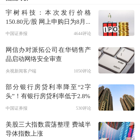
商。
宇树科技：本次发行价格
150.80元/股 网上申购日为8月...
“国成（浙江）实业发展有限公司2026
中国证券报
4644评论
年面向专业投资者非公开发行公司债
网信办对派拓公司在华销售产
券”拟募资12亿元，承销商为
财通证
品启动网络安全审查
券
。“国泰租赁有限公司2026年面向专
央视新闻客户端
1050评论
业投资者非公开发行公司债券”拟募资
部分银行房贷利率降至“2字
10亿元，承销券商为银河证券、首创证
头”！有银行房贷利率低于2.8%
券。
中国证券报
530评论
据悉，今年4月30日，北交所发布了非
美股三大指数震荡整理 费城半
公开发行公司债券基本业务规则及配套
导体指数上涨