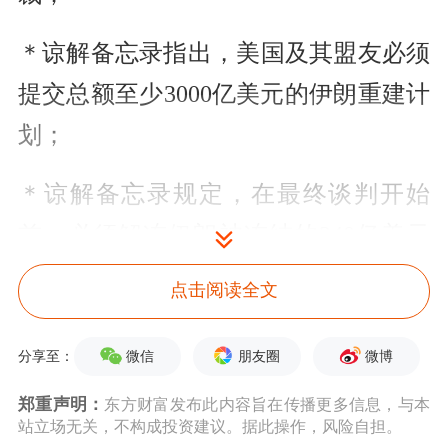
＊谅解备忘录指出，美国及其盟友必须
提交总额至少3000亿美元的伊朗重建计
划；
＊谅解备忘录规定，在最终谈判开始
前，必须解冻伊朗被冻结的240亿美元
资金中的一半——而解冻资金、在豁免
点击阅读全文
对伊朗石油制裁以及解除海上封锁之
前，不会启动最终协议谈判；
微信
朋友圈
微博
分享至：
郑重声明：
东方财富发布此内容旨在传播更多信息，与本
＊最终协议的60天谈判期内将就核问题
站立场无关，不构成投资建议。据此操作，风险自担。