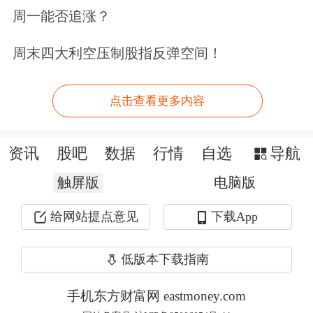
行动将立即且永久结束；对伊朗的海上
周一能否追涨？
封锁将立即且完全解除；有关最终协议
周末四大利空压制股指反弹空间！
的谈判将在对方根据谅解备忘录履行承
诺之后开始。
点击查看更多内容
声明称，伊朗感谢巴基斯坦和卡塔尔政
资讯
股吧
数据
行情
自选
导航
府的努力。
触屏版
电脑版
给网站提点意见
下载App
低版本下载指南
手机东方财富网 eastmoney.com