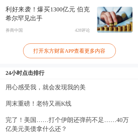
上封锁。
利好来袭！爆买1300亿元 伯克
希尔罕见出手
当地时间今天（6月15日）凌晨，伊朗
券商中国
428评论
最高国家安全委员会秘书处发布关于伊
朗与美国结束战争协议的紧急声明。
打开东方财富APP查看更多内容
声明表示，根据伊朗最高国家安全委员
24小时点击排行
会的决议，于6月14日晚最终确定了关
用心感受我，就会发现我的美
于结束战争谈判（伊斯兰堡谈判）的谅
解备忘录文本。该谅解备忘录将于6月
周末重磅！老特又画K线
19日正式签署。根据达成的备忘录，包
完了！美国……打个伊朗还弹药不足……40万
括黎巴嫩在内的所有战线的战争和军事
亿美元美债拿什么还？