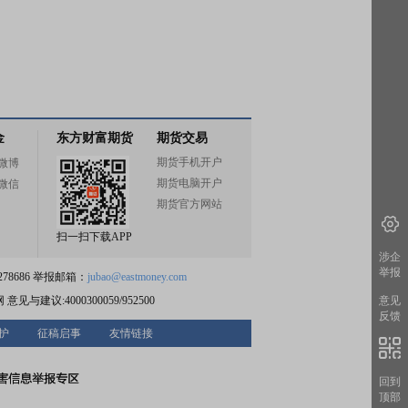
金
东方财富期货
期货交易
期货手机开户
微博
期货电脑开户
微信
期货官方网站
扫一扫下载APP
涉企
举报
78686 举报邮箱：
jubao@eastmoney.com
意见
网
意见与建议:4000300059/952500
反馈
护
征稿启事
友情链接
回到
顶部