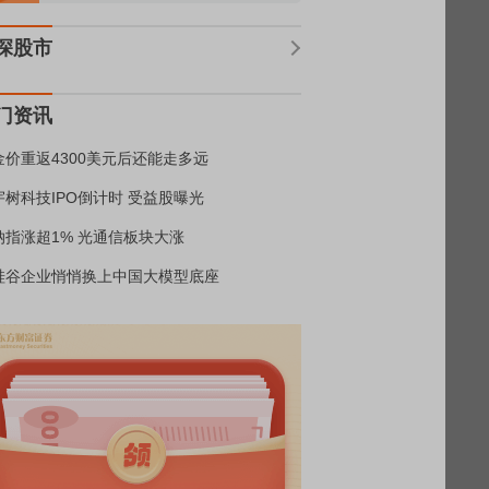
深股市
门资讯
金价重返4300美元后还能走多远
宇树科技IPO倒计时 受益股曝光
纳指涨超1% 光通信板块大涨
硅谷企业悄悄换上中国大模型底座