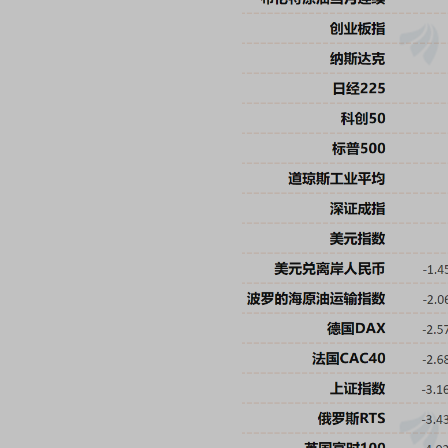
席连线｜东方财富证券陈果：A股再平衡的
债券知识通识：从基础认
，将吹向何处