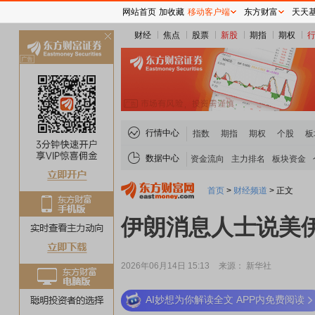
网站首页
加收藏
移动客户端
东方财富
天天
财经
焦点
股票
新股
期指
期权
关
闭
行情中心
指数
期指
期权
个股
板
数据中心
资金流向
主力排名
板块资金
首页
>
财经频道
>
正文
伊朗消息人士说美
2026年06月14日 15:13
来源： 新华社
AI妙想为你解读全文 APP内免费阅读
稀土板