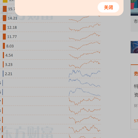
知到特色品种
了解北交所知识 做理性投资者
市
资
财
5