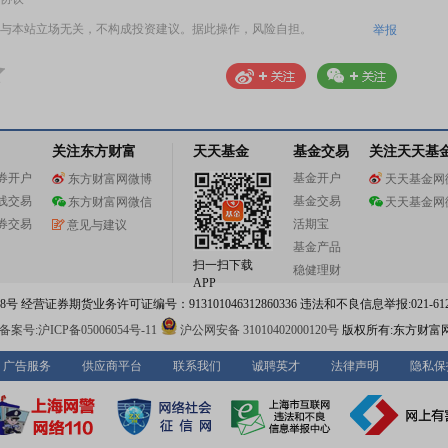
与本站立场无关，不构成投资建议。据此操作，风险自担。
举报
关注东方财富
天天基金
基金交易
关注天天基
券开户
基金开户
东方财富网微博
天天基金网
线交易
基金交易
东方财富网微信
天天基金网
券交易
活期宝
意见与建议
基金产品
扫一扫下载
稳健理财
APP
 经营证券期货业务许可证编号：913101046312860336 违法和不良信息举报:021-612
案号:沪ICP备05006054号-11
沪公网安备 31010402000120号
版权所有:东方财富
广告服务
供应商平台
联系我们
诚聘英才
法律声明
隐私保