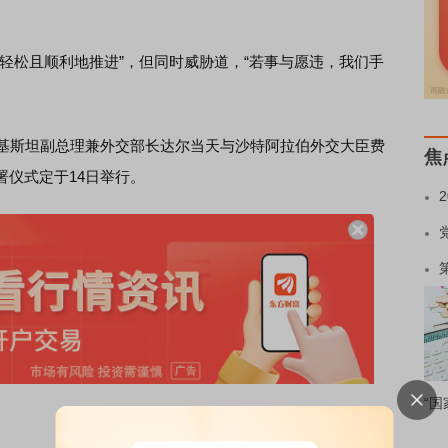
松且顺利地推进”，但同时威胁道，“若事与愿违，我们手
基斯坦副总理兼外交部长达尔当天与沙特阿拉伯外交大臣费
焦
署仪式定于14日举行。
“国