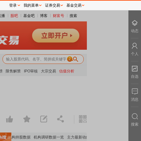
登录
我的菜单
证券交易
基金交易
直播
股吧
基金吧
博客
财富号
搜索
动态
个人
2
榜
限售解禁
IPO审核
大宗交易
估值分析
自选
！
消息
搜索
要机构持股数据
机构调研数据一览
主力最新动向
上市公司限售股解禁一览
昨日