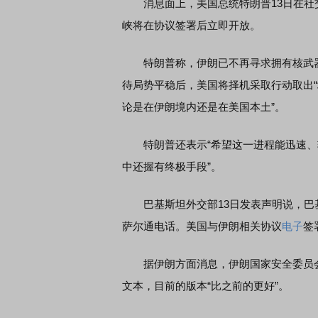
消息面上，美国总统特朗普13日在社交
峡将在协议签署后立即开放。
席连线｜东方财富证券陈果：A股再平衡的
债券知识通识：从基础认
特朗普称，伊朗已不再寻求拥有核武器
，将吹向何处
待局势平稳后，美国将择机采取行动取出“
论是在伊朗境内还是在美国本土”。
特朗普还表示“希望这一进程能迅速、轻
中还握有终极手段”。
巴基斯坦外交部13日发表声明说，巴
萨尔通电话。美国与伊朗相关协议
电子
签
据伊朗方面消息，伊朗国家安全委员会
文本，目前的版本“比之前的更好”。