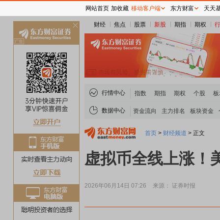
网站首页
加收藏
移动客户端
东方财富
天天
财经
焦点
股票
新股
期指
期权
关
闭
行情中心
指数
期指
期权
个股
板
数据中心
资金流向
主力排名
板块资金
首页
>
财经频道
>
正文
虚拟币全线上涨！
2026年06月14日 07:26
来源： 证券时报
煤