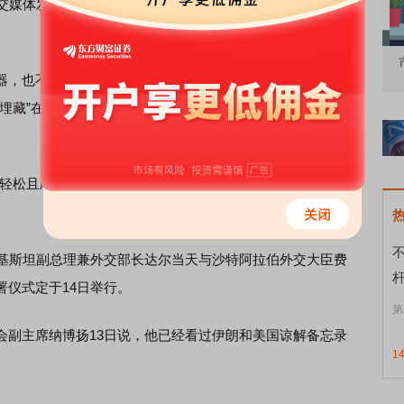
媒体发文说，美国和伊朗定于14日签署协议，霍尔木兹海
知到特色品种
了解北交所知识 做理性投资者
市
，也不会购买、自主研发或以任何其他方式获取核武器。
埋藏”在山体下的浓缩铀，并对其进行稀释处理与销毁，“无
松且顺利地推进”，但同时威胁道，“若事与愿违，我们手
基斯坦副总理兼外交部长达尔当天与沙特阿拉伯外交大臣费
署仪式定于14日举行。
第
副主席纳博扬13日说，他已经看过伊朗和美国谅解备忘录
1