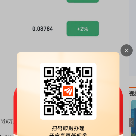
视
有近8万人爆仓，爆仓金额为1.3亿美元。