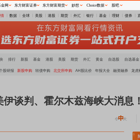
基金网
东方财富证券
东方财富期货
妙想
Choice数据
股吧
行情
数据
全球
美股
港股
期货
外汇
银行
基金
理财
债券
块
排行
新股
基金
港股
美股
期货
外汇
黄金
自选股
自选基金
个股研报
新股申购
转债申购
北交所申购
AH股比价
年报大全
融资融券
龙虎
美伊谈判、霍尔木兹海峡大消息
炭板块领涨
贵金属板块走强
半导体板块活跃
沪深资金流向
A股估值分析全览
重