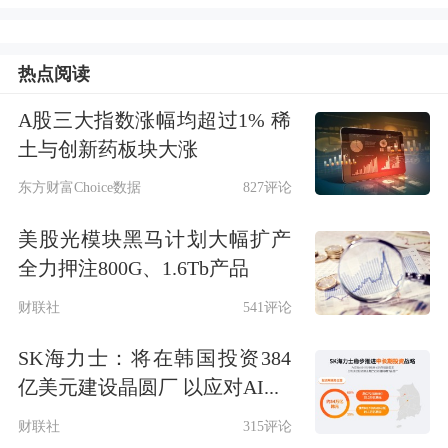
面”老板娘表示，她于6月12日晚收到声
热点阅读
称是对方律师的信息，称遇见小面已准
A股三大指数涨幅均超过1% 稀
备撤销起诉。至于后续是否沿用“渝见
土与创新药板块大涨
小面”名称，她表示暂不确定。
东方财富Choice数据
827评论
此前，据河南广播电视台“民生大参
美股光模块黑马计划大幅扩产
考”栏目6月12日的报道，毛女士在河南
全力押注800G、1.6Tb产品
省南阳市经营一家“渝见小面”餐饮店，
财联社
541评论
她近日被遇见小面起诉，事由为商标侵
SK海力士：将在韩国投资384
权。
亿美元建设晶圆厂 以应对AI...
财联社
315评论
毛女士质疑对方恶意索赔，但对方律师