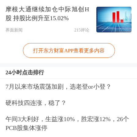
摩根大通继续加仓中际旭创H
表示属于正常维权，毛女士随之协商需
股 持股比例升至15.02%
要赔偿多少钱， 对方律师称需要赔偿
界面新闻
215评论
7000—8000元，毛女士哭诉“我八块钱
一碗的面，我至少得卖1000碗，我1000
打开东方财富APP查看更多内容
碗还有成本”。
24小时点击排行
7月以来市场震荡加剧，选老登or小登？
硬科技四连涨，稳了？
午间3大利好，生益涨10%，胜宏涨12%，26个
PCB股集体涨停