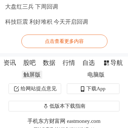
大盘红三兵 下周回调
科技巨震 利好堆积 今天开启回调
点击查看更多内容
涉事门店“渝见小面”老板娘毛女士表
示，她是重庆人，这家餐饮店成立于
资讯
股吧
数据
行情
自选
导航
2024年8月，因为重庆市的简称
触屏版
电脑版
是“渝”，所以当初她给这家门店命名
给网站提点意见
下载App
为“渝见小面”，并无参考“遇见小面”品
牌方，且南阳市也没有遇见小面的门
低版本下载指南
店。
手机东方财富网 eastmoney.com