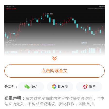
“本周全国白条猪肉均价为12.41元/公
斤，环比下跌0.32%。”卓创资讯生猪分
点击阅读全文
析师容志发称，本周前期，养殖端出栏
微信
朋友圈
微博
分享至：
节奏正常，猪肉供应充裕，需求端持续
郑重声明：
东方财富发布此内容旨在传播更多信息，与本
疲软，猪肉价格承压微跌；周中期，养
站立场无关，不构成投资建议。据此操作，风险自担。