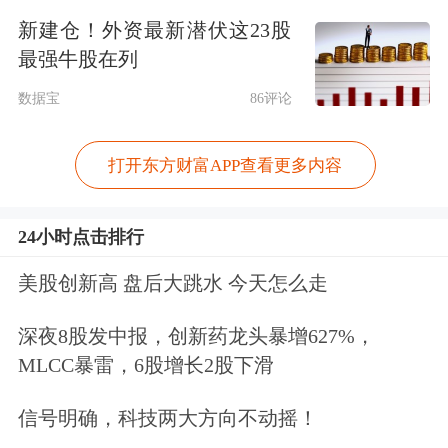
度止涨回落。
新建仓！外资最新潜伏这23股
最强牛股在列
市场景气度不佳，全国生猪交易均重继
数据宝
86评论
续下滑。
打开东方财富APP查看更多内容
据监测，本周全国生猪平均交易体重为
124.49公斤，环比降0.20%，分省份交
24小时点击排行
易均重也以下滑为主。
美股创新高 盘后大跳水 今天怎么走
“养殖端为减轻运营压力而顺市出栏，
深夜8股发中报，创新药龙头暴增627%，
MLCC暴雷，6股增长2股下滑
且随着气温升高，生猪增重速度放缓，
出栏体重有一定回落。此外，终端市场
信号明确，科技两大方向不动摇！