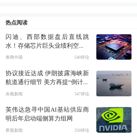
殖成本端缩量扛价，屠企收购难度增
加，且中高考备货略有支撑，猪肉价格
热点阅读
微幅上涨；周后期，终端走货迟缓，供
闪迪、西部数据盘后直线跳
需僵持，猪肉价格以稳定为主。因周初
水！存储芯片巨头业绩利空...
价格较低，本周均价环比微跌。
券商中国
540评论
他分析，本周初气温处于高位，终端白
协议接近达成 伊朗披露海峡新
航道通行细节 美方再提“倒计...
条走货不畅，多数养殖端选择降价销
央视新闻
347评论
售，带动生猪价格下行。周后期，北方
区域养殖端缩量挺价动作渐起，市场低
英伟达急寻中国AI基站供应商
明后年启动端侧算力组网
价猪源减少，价格上涨；但价格上涨
界面新闻
350评论
后，下游收购积极性明显减弱，猪价再