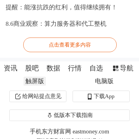
对大猪白条需求减量，屠企收购重心向
提醒：能涨抗跌的红利，值得继续拥有！
适重小体重猪源倾斜，收购均重跟随下
8.6商业观察：算力服务器和代工整机
滑。出栏与收购均重共同回落，导致交
易均重下滑。”容志发表示，猪价整体
点击查看更多内容
下跌格局下，国内仔猪价格也环比走
弱。截至上周五（6月5日），7公斤外
资讯
股吧
数据
行情
自选
导航
三元仔猪出栏均价246.67元/头，环比下
触屏版
电脑版
跌7.31%。15公斤外三元仔猪出栏均价
给网站提点意见
下载App
323.37元/头，环比下跌5.63%。供应方
面，因前期新生仔猪数量偏多，母猪场
低版本下载指南
外销售积极性较高，断奶仔猪供应充
手机东方财富网 eastmoney.com