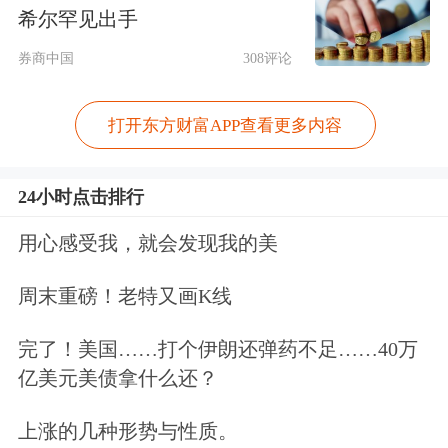
老场景充分融入信托业务“三分类”既有
希尔罕见出手
的业务类型，即具备“意定支付”等养老
券商中国
308评论
服务功能的特殊需要信托、行政管理服
务信托、家族信托、家庭服务信托等各
打开东方财富APP查看更多内容
类资产服务信托，这种安排既充分回应
24小时点击排行
了迫切的民生服务需求，又兼顾了既有
用心感受我，就会发现我的美
信托业务规范的稳定性。
周末重磅！老特又画K线
更具突破性的是，《通知》首次在官方
文件层面确立“信托财产意定管理
完了！美国……打个伊朗还弹药不足……40万
亿美元美债拿什么还？
人”和“意定支付机制”。
上涨的几种形势与性质。
所谓“意定”，源于《中华人民共和国民