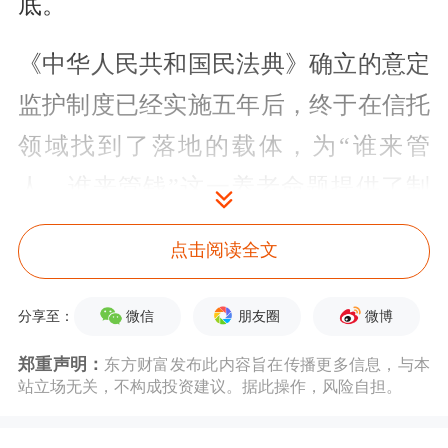
底。
《中华人民共和国民法典》确立的意定
监护制度已经实施五年后，终于在信托
领域找到了落地的载体，为“谁来管
人、谁来管钱”这一养老命题提供了制
度框架。对于信托行业而言，这不仅是
点击阅读全文
一份监管文件，也是一个新赛道开闸的
信号。
微信
朋友圈
微博
分享至：
郑重声明：
东方财富发布此内容旨在传播更多信息，与本
上海率先试点 三项制度创新
站立场无关，不构成投资建议。据此操作，风险自担。
《通知》正式定义了养老服务信托的法