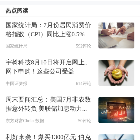
律边界，指信托机构依据信托法律关
热点阅读
系，接受老年或备老群体委托，以满足
国家统计局：7月份居民消费价
委托人养老需求为主要目的，管理、运
格指数（CPI）同比上涨0.5%
用或处分信托财产，并提供与养老相关
国家统计局
592评论
的财产及支付管理、服务对接、权益保
宇树科技8月10日将开启网上、
障等综合性服务的信托安排。
网下申购！这些公司受益
中国证券报
614评论
“养老服务信托具有妥适的制度衔接性
周末要闻汇总：美国7月非农数
和兼容性，不需要创设新的业务类
据意外转负 美联储加息动力...
型。”中国信托业协会特约研究员袁田
东方财富Choice数据
50评论
在接受记者采访时指出，要将养老、备
利好来袭！爆买1300亿元 伯克