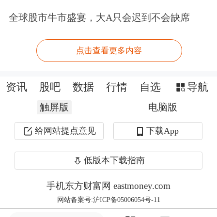
全球股市牛市盛宴，大A只会迟到不会缺席
法典》第三十三条赋予完全民事行为能
力成年人的权利——以书面协议提前指
点击查看更多内容
定，当自己将来丧失或部分丧失民事行
为能力时，由谁来担任监护人。《通
资讯
股吧
数据
行情
自选
导航
知》将这一民法权利与信托工具嫁接，
触屏版
电脑版
使老人在神志清醒时可提前安排：谁有
给网站提点意见
下载App
权触动我的信托财产、用于什么目的、
按何种流程执行，从而将意志贯穿至失
低版本下载指南
能之后。
手机东方财富网 eastmoney.com
网站备案号:沪ICP备05006054号-11
建元信托
养老服务信托业务部左君超博