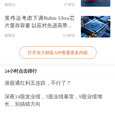
财联社
97评论
的创始人和实际控制人，张钜是优必选
英伟达考虑下调Rubin Ultra芯
的首席财务官及董事会秘书，邓峰为优
片显存容量 以应对先进高带...
必选执行董事、副总裁，焦继超则是优
财联社
313评论
必选副总裁兼具身智能与人形机器人研
究院院长。
打开东方财富APP查看更多内容
据锋龙股份后续披露的相关公告，上述
24小时点击排行
四位非独立董事候选人全部当选，剩余
港股通红利五连跌，不行了？
一个非独立董事席位则给了锋龙股份原
深夜14股发业绩，5股业绩暴雷，9股业绩增
实控人董剑刚之女董思雨。
长，别搞错方向
《每日经济新闻》记者在现场注意到，