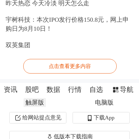
昨天热恋 今天冷淡 明天怎么走
此次关系董事会换届的股东会，优必选
宇树科技：本次IPO发行价格150.8元，网上申
方面仅有邓峰一人到场参会。此外，前
购日为8月10日！
来与管理层交流的中小股东也不多，现
双英集团
场仅有一位散户投资者。
随后召开的董事会中，新任董事会成员
点击查看更多内容
对锋龙股份的高管团队做出了细微调
资讯
股吧
数据
行情
自选
导航
整：董事长由董剑刚变为新实控人周
触屏版
电脑版
剑，董思雨任公司总经理，核心高管王
思远、夏焕强均留任。
给网站提点意见
下载App
锋龙股份已在深圳设立全资子公司
低版本下载指南