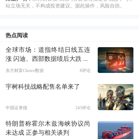
站立场无关，不构成投资建议。据此操作，风险自担。
热点阅读
全球市场：道指终结日线五连
涨 闪迪、西部数据绩后大跌 ...
东方财富Choice数据
8评论
股东会现场图片来源：每经记者黄海摄
宇树科技战略配售名单来了
优必选占据4名非独立董事席位
中国证券报
243评论
具体来看，此次获得提名的5位非独立
董事中，周剑、张钜、邓峰、焦继超四
特朗普称霍尔木兹海峡协议尚
未达成 正参与相关谈判
人均来自优必选。其中，周剑系优必选