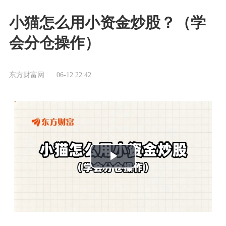
小猫怎么用小资金炒股？（学
会分仓操作）
东方财富网
06-12 22:42
播
放
视