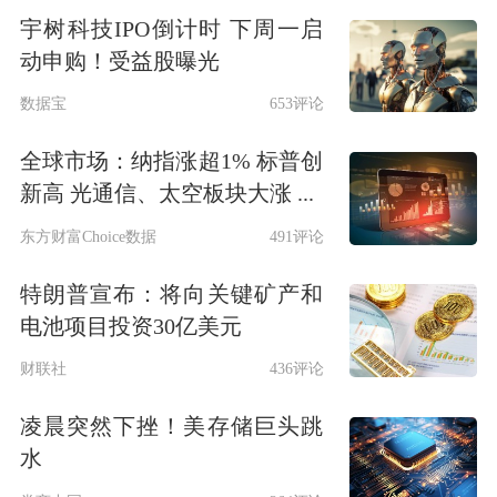
宇树科技IPO倒计时 下周一启
动申购！受益股曝光
数据宝
653评论
全球市场：纳指涨超1% 标普创
新高 光通信、太空板块大涨 ...
东方财富Choice数据
491评论
特朗普宣布：将向关键矿产和
电池项目投资30亿美元
财联社
436评论
凌晨突然下挫！美存储巨头跳
水