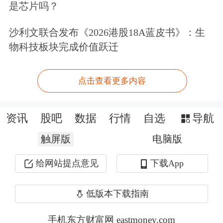
是芯片吗？
000564
供销大集
1.46
1.39
1.6
沙利文联合发布《2026港股18A蓝皮书》：生
600370
*ST三房
1.46
4.29
2.2
物科技板块完成价值跃迁
600136
ST明诚
1.47
1.38
0.6
002323
*ST雅博
1.48
0.68
3.8
点击查看更多内容
002501
*ST利源
1.49
-1.32
1.0
002542
*ST中岩
1.49
2.05
1.2
资讯
股吧
数据
行情
自选
导航
002269
美邦服饰
1.51
3.42
3.7
触屏版
电脑版
002431
ST棕榈
1.52
0.66
0.7
给网站提点意见
下载App
600187
*ST国中
1.52
-5.00
4.5
601992
金隅集团
1.52
1.33
0.6
低版本下载指南
600221
海航控股
1.53
3.38
3.3
手机东方财富网 eastmoney.com