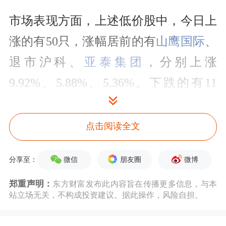
市场表现方面，上述低价股中，今日上
涨的有50只，涨幅居前的有
山鹰国际
、
退市沪科、
亚泰集团
，分别上涨
9.92%、5.88%、5.36%。下跌的有11
只，跌幅居前的有
*ST国中
、退市华
嵘、退市太和，跌幅分别为5.00%、
点击阅读全文
3.70%、2.63%。
微信
朋友圈
微博
分享至：
低价股排名
郑重声明：
东方财富发布此内容旨在传播更多信息，与本
站立场无关，不构成投资建议。据此操作，风险自担。
左右拖动表格，可查看剩余表格内容
代码
简称
最新收盘价（元）
日涨跌幅（%）
日