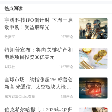
600193
退市创兴
0.16
0.00
4.5
热点阅读
600608
退市沪科
0.18
5.88
2.6
宇树科技IPO倒计时 下周一启
600421
退市华嵘
0.26
-3.70
3.4
动申购！受益股曝光
605081
退市太和
0.37
-2.63
3.4
数据宝
977评论
600599
退市熊猫
0.41
0.00
1.4
特朗普宣布：将向关键矿产和
600696
退市岩石
0.60
1.69
0.4
电池项目投资30亿美元
688496
*ST清越
1.04
-0.95
3.4
财联社
1167评论
002024
ST易购
1.23
1.65
0.2
全球市场：纳指涨超1% 标普创
002146
荣盛发展
1.25
1.63
2.3
新高 光通信、太空板块大涨 ...
002717
*ST岭南
1.25
3.31
9.8
东方财富Choice数据
539评论
601005
重庆钢铁
1.25
1.63
0.9
600491
ST龙元
1.31
2.34
1.6
伯克希尔哈撒韦：2026年Q2归