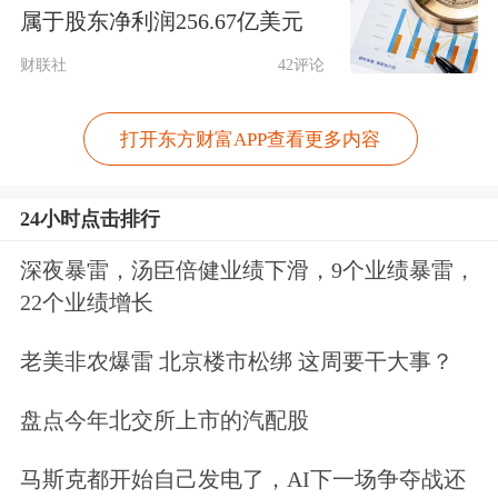
属于股东净利润256.67亿美元
600180
*ST瑞茂
1.32
0.76
4.0
财联社
42评论
600022
山东钢铁
1.33
3.91
0.9
600340
*ST华幸
1.33
3.10
2.8
打开东方财富APP查看更多内容
000656
*ST金科
1.37
2.24
0.6
600606
绿地控股
1.38
1.47
0.7
24小时点击排行
600518
康美药业
1.40
1.45
1.5
深夜暴雷，汤臣倍健业绩下滑，9个业绩暴雷，
000639
ST西王
1.40
3.70
4.6
22个业绩增长
002482
广田集团
1.42
0.71
1.9
老美非农爆雷 北京楼市松绑 这周要干大事？
600239
ST云城
1.42
1.43
1.0
000882
华联股份
1.43
2.14
2.5
盘点今年北交所上市的汽配股
600567
山鹰国际
1.44
9.92
6.6
马斯克都开始自己发电了，AI下一场争夺战还
002726
ST龙大
1.45
1.40
4.3